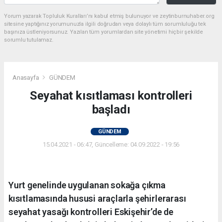
Yorum yazarak Topluluk Kuralları’nı kabul etmiş bulunuyor ve zeytinburnuhaber.org
sitesine yaptığınız yorumunuzla ilgili doğrudan veya dolaylı tüm sorumluluğu tek
başınıza üstleniyorsunuz. Yazılan tüm yorumlardan site yönetimi hiçbir şekilde
sorumlu tutulamaz.
Anasayfa
GÜNDEM
Seyahat kısıtlaması kontrolleri
başladı
GÜNDEM
15.04.2021 - 06:47, Güncelleme: 04.09.2022 - 19:56
Yurt genelinde uygulanan sokağa çıkma
kısıtlamasında hususi araçlarla şehirlerarası
seyahat yasağı kontrolleri Eskişehir’de de