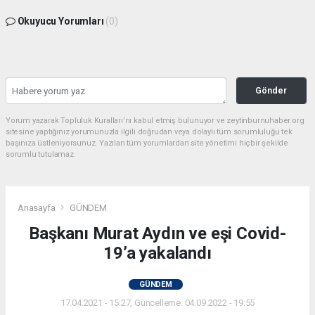
Okuyucu Yorumları
(0)
Gönder
Yorum yazarak Topluluk Kuralları’nı kabul etmiş bulunuyor ve zeytinburnuhaber.org
sitesine yaptığınız yorumunuzla ilgili doğrudan veya dolaylı tüm sorumluluğu tek
başınıza üstleniyorsunuz. Yazılan tüm yorumlardan site yönetimi hiçbir şekilde
sorumlu tutulamaz.
Anasayfa
GÜNDEM
Başkanı Murat Aydın ve eşi Covid-
19’a yakalandı
GÜNDEM
17.04.2021 - 15:27, Güncelleme: 04.09.2022 - 19:55