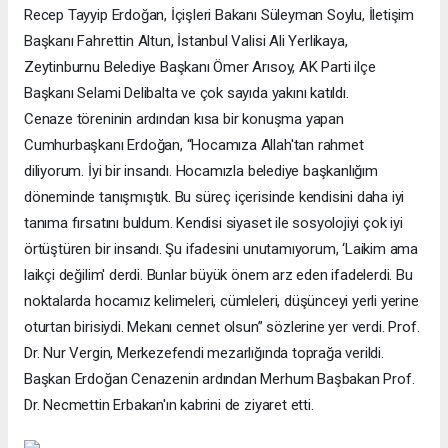
Recep Tayyip Erdoğan, İçişleri Bakanı Süleyman Soylu, İletişim
Başkanı Fahrettin Altun, İstanbul Valisi Ali Yerlikaya,
Zeytinburnu Belediye Başkanı Ömer Arısoy, AK Parti ilçe
Başkanı Selami Delibalta ve çok sayıda yakını katıldı.
Cenaze töreninin ardından kısa bir konuşma yapan
Cumhurbaşkanı Erdoğan, “Hocamıza Allah'tan rahmet
diliyorum. İyi bir insandı. Hocamızla belediye başkanlığım
döneminde tanışmıştık. Bu süreç içerisinde kendisini daha iyi
tanıma fırsatını buldum. Kendisi siyaset ile sosyolojiyi çok iyi
örtüştüren bir insandı. Şu ifadesini unutamıyorum, ‘Laikim ama
laikçi değilim' derdi. Bunlar büyük önem arz eden ifadelerdi. Bu
noktalarda hocamız kelimeleri, cümleleri, düşünceyi yerli yerine
oturtan birisiydi. Mekanı cennet olsun” sözlerine yer verdi. Prof.
Dr. Nur Vergin, Merkezefendi mezarlığında toprağa verildi.
Başkan Erdoğan Cenazenin ardından Merhum Başbakan Prof.
Dr. Necmettin Erbakan'ın kabrini de ziyaret etti.