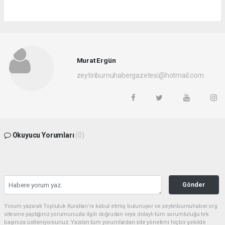
Murat Ergün
zeytinburnuhabergazetesi@hotmail.com
Okuyucu Yorumları
(0)
Gönder
Yorum yazarak Topluluk Kuralları’nı kabul etmiş bulunuyor ve zeytinburnuhaber.org
sitesine yaptığınız yorumunuzla ilgili doğrudan veya dolaylı tüm sorumluluğu tek
başınıza üstleniyorsunuz. Yazılan tüm yorumlardan site yönetimi hiçbir şekilde