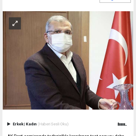
Erkek
|
Kadın
(Haberi Sesli Oku)