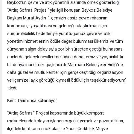
Beykoz’un çevre ve atık yönetimi alanında örnek gösterildiği
“Ardıç Sofrası Projesi” yle ilgili konuşan Beykoz Belediye
Başkanı Murat Aydın; “İlçemizin eşsiz çevre mirasının
korunması, yaşatılması ve geleceğe ulaştırılması için
sürdürülebilirlik hedefleriyle yürüttüğümüz çevre ve atık
yönetimi hizmetlerinin ödüle değer bulunması ülkemiz ve tüm
dünyanın salgın dolayısıyla zor bir süreçten geçtiği bu hassas
günlerde gelecek nesillerimiz adına daha temiz ve yaşanılabilir
bir dünya inancımızı güçlendirdi. Marmara Belediyeler Birliği’ne
daha güzel ve mutlu kentler için gerçekleştirdiği organizasyon
ve ilçemize layık gördüğü kıymetli ödülü için teşekkür ediyorum”
dedi.
Kent Tarımı’nda kullanılıyor
“Ardıç Sofrası” Projesi kapsamında büyük kompost
makinelerinde kolayca işlenen organik yemek ve pazar atıkları,
ilçedeki kent tarımı noktaları ile Yücel Çelikbilek Meyve