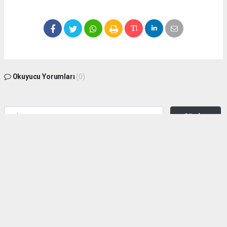
Okuyucu Yorumları
(0)
Gönder
Yorum yazarak Topluluk Kuralları’nı kabul etmiş bulunuyor ve zeytinburnuhaber.org
sitesine yaptığınız yorumunuzla ilgili doğrudan veya dolaylı tüm sorumluluğu tek
başınıza üstleniyorsunuz. Yazılan tüm yorumlardan site yönetimi hiçbir şekilde
sorumlu tutulamaz.
haber paketi
haber scripti
haber yazılımı