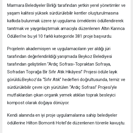
Marmara Belediyeler Birliği tarafından yetkin yerel yönetimler ve
yaşam kalitesi yüksek sürdürülebilir kentler oluşturulmasına
katkıda bulunmak üzere iyi uygulama örneklerini ödüllendirerek
tanıtmak ve yaygınlaştırmak amacıyla düzenlenen Altın Karınca
Ödülleri’ne bu yıl 10 farklı kategoride 381 proje başvurdu.
Projelerin akademisyen ve uygulamacıların yer aldığı jüri
tarafından değerlendirildiği yarışmada Beykoz Belediyesi
tarafından geliştirilen “Ardıç Sofrası-Topraktan Sofraya,
Sofradan Toprağa Bir Sıfır Atık Hikâyesi” Projesi ödüle layık
görüldü.Beykoz’da “Sıfır Atık” hedefleri doğrultusunda, temiz ve
sürdürülebilir çevre için yürütülen “Ardıç Sofrası” Projesi’yle
mutfaklardan çıkan organik yemek atıkları toprak besleyici
kompost olarak doğaya dönüyor.
Kendi alanında en iyi proje uygulamalarına sahip belediyeler
ödüllerine Hilton Bomonti Hotel’de düzenlenen törenle kavuştu.