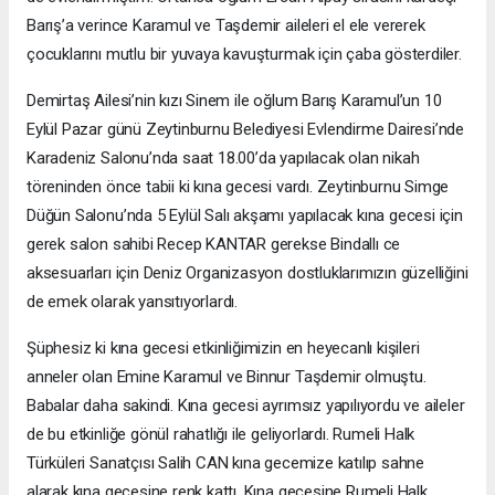
Barış’a verince Karamul ve Taşdemir aileleri el ele vererek
çocuklarını mutlu bir yuvaya kavuşturmak için çaba gösterdiler.
Demirtaş Ailesi’nin kızı Sinem ile oğlum Barış Karamul’un 10
Eylül Pazar günü Zeytinburnu Belediyesi Evlendirme Dairesi’nde
Karadeniz Salonu’nda saat 18.00’da yapılacak olan nikah
töreninden önce tabii ki kına gecesi vardı. Zeytinburnu Simge
Düğün Salonu’nda 5 Eylül Salı akşamı yapılacak kına gecesi için
gerek salon sahibi Recep KANTAR gerekse Bindallı ce
aksesuarları için Deniz Organizasyon dostluklarımızın güzelliğini
de emek olarak yansıtıyorlardı.
Şüphesiz ki kına gecesi etkinliğimizin en heyecanlı kişileri
anneler olan Emine Karamul ve Binnur Taşdemir olmuştu.
Babalar daha sakindi. Kına gecesi ayrımsız yapılıyordu ve aileler
de bu etkinliğe gönül rahatlığı ile geliyorlardı. Rumeli Halk
Türküleri Sanatçısı Salih CAN kına gecemize katılıp sahne
alarak kına gecesine renk kattı. Kına gecesine Rumeli Halk