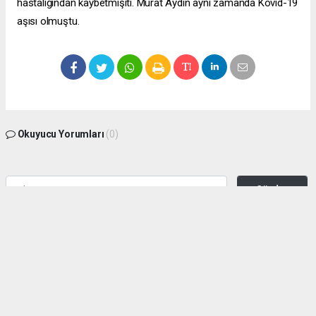
hastalığından kaybetmişiti. Murat Aydın aynı zamanda Kovid-19
aşısı olmuştu.
Okuyucu Yorumları
(0)
Gönder
Yorum yazarak Topluluk Kuralları’nı kabul etmiş bulunuyor ve zeytinburnuhaber.org
sitesine yaptığınız yorumunuzla ilgili doğrudan veya dolaylı tüm sorumluluğu tek
başınıza üstleniyorsunuz. Yazılan tüm yorumlardan site yönetimi hiçbir şekilde
sorumlu tutulamaz.