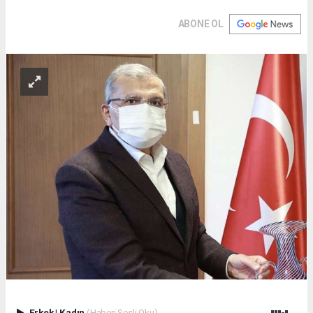
ABONE OL
Erkek
|
Kadın
(Haberi Sesli Oku)