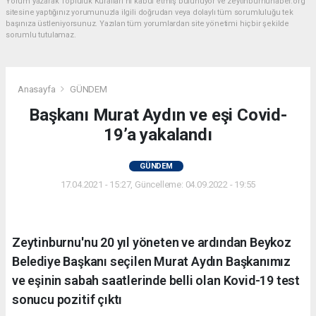
Yorum yazarak Topluluk Kuralları’nı kabul etmiş bulunuyor ve zeytinburnuhaber.org
sitesine yaptığınız yorumunuzla ilgili doğrudan veya dolaylı tüm sorumluluğu tek
başınıza üstleniyorsunuz. Yazılan tüm yorumlardan site yönetimi hiçbir şekilde
sorumlu tutulamaz.
Anasayfa
GÜNDEM
Başkanı Murat Aydın ve eşi Covid-
19’a yakalandı
GÜNDEM
17.04.2021 - 15:27, Güncelleme: 04.09.2022 - 19:55
Zeytinburnu'nu 20 yıl yöneten ve ardından Beykoz
Belediye Başkanı seçilen Murat Aydın Başkanımız
ve eşinin sabah saatlerinde belli olan Kovid-19 test
sonucu pozitif çıktı