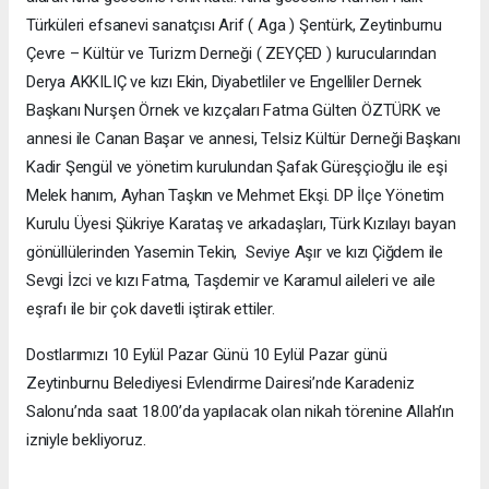
Türküleri efsanevi sanatçısı Arif ( Aga ) Şentürk, Zeytinburnu
Çevre – Kültür ve Turizm Derneği ( ZEYÇED ) kurucularından
Derya AKKILIÇ ve kızı Ekin, Diyabetliler ve Engelliler Dernek
Başkanı Nurşen Örnek ve kızçaları Fatma Gülten ÖZTÜRK ve
annesi ile Canan Başar ve annesi, Telsiz Kültür Derneği Başkanı
Kadir Şengül ve yönetim kurulundan Şafak Güreşçioğlu ile eşi
Melek hanım, Ayhan Taşkın ve Mehmet Ekşi. DP İlçe Yönetim
Kurulu Üyesi Şükriye Karataş ve arkadaşları, Türk Kızılayı bayan
gönüllülerinden Yasemin Tekin, Seviye Aşır ve kızı Çiğdem ile
Sevgi İzci ve kızı Fatma, Taşdemir ve Karamul aileleri ve aile
eşrafı ile bir çok davetli iştirak ettiler.
Dostlarımızı 10 Eylül Pazar Günü 10 Eylül Pazar günü
Zeytinburnu Belediyesi Evlendirme Dairesi’nde Karadeniz
Salonu’nda saat 18.00’da yapılacak olan nikah törenine Allah’ın
izniyle bekliyoruz.