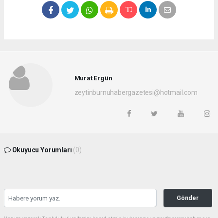
Murat Ergün
zeytinburnuhabergazetesi@hotmail.com
Okuyucu Yorumları
(0)
Gönder