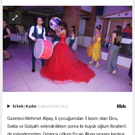
Erkek
|
Kadın
(Haberi Sesli Oku)
Gazeteci Mehmet Alpay, 6 çocuğumdan 3 kızım olan Ebru,
Selda ve Gülşah’ı evlendirdikten sonra ile büyük oğlum İbrahim’i
de evlendirmiştim. Ortanca oğlum Ercan Alpay sırasını kardeşi