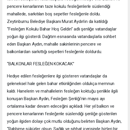
pencere kenarlarının taze kokulu fesleğenlerle süslendiği
mahallede, sarkıtılan boş sepetler fesleğenle doldu.
Zeytinburnu Belediye Başkanı Murat Aydın’ın da katıldığı
“Fesleğen Kokulu Bahar Hoş Geldin” adlı şenliğe vatandaşlar
yoğun ilgi gösterdi. Dağıtım esnasında vatandaşlarla sohbet
eden Başkan Aydın, mahalle sakinlerinin pencere ve
balkonlardan sarkıttığı sepetleri fesleğenle doldurdu.
“BALKONLAR FESLEĞEN KOKACAK”
Hediye edilen fesleğenlere ilgi gösteren vatandaşlar da
geleneksel hale gelen bahar etkinliğinden oldukça memnun
kaldı. Hanelerin ve mahallelerin fesleğen koktuğu şenlikle ilgili
konuşan Başkan Aydın, Fesleğen Şenliği’nin mayıs ayı
ortalarına kadar devam edeceğini açıkladı. Her yıl balkon ve
pencere kenarlarının fesleğenle süslendiği şenliğe gösterilen
yoğun ilgiden dolayı çok mutlu olduğunu belirten Başkan Aydın,
“Rabbime şükürler olsun. Sağlık ve sıhhat içerisinde bizleri bir