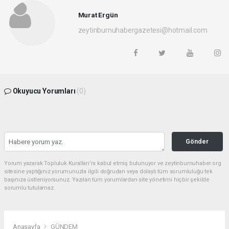
Murat Ergün
zeytinburnuhabergazetesi@hotmail.com
Okuyucu Yorumları
(0)
Gönder
Yorum yazarak Topluluk Kuralları’nı kabul etmiş bulunuyor ve zeytinburnuhaber.org
sitesine yaptığınız yorumunuzla ilgili doğrudan veya dolaylı tüm sorumluluğu tek
başınıza üstleniyorsunuz. Yazılan tüm yorumlardan site yönetimi hiçbir şekilde
sorumlu tutulamaz.
Anasayfa
GÜNDEM