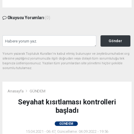
Okuyucu Yorumları
(0)
Gönder
Yorum yazarak Topluluk Kuralları’nı kabul etmiş bulunuyor ve zeytinburnuhaber.org
sitesine yaptığınız yorumunuzla ilgili doğrudan veya dolaylı tüm sorumluluğu tek
başınıza üstleniyorsunuz. Yazılan tüm yorumlardan site yönetimi hiçbir şekilde
sorumlu tutulamaz.
Anasayfa
GÜNDEM
Seyahat kısıtlaması kontrolleri
başladı
GÜNDEM
15.04.2021 - 06:47, Güncelleme: 04.09.2022 - 19:56