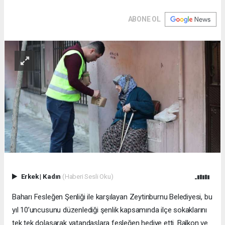
ABONE OL
Erkek
|
Kadın
(Haberi Sesli Oku)
Baharı Fesleğen Şenliği ile karşılayan Zeytinburnu Belediyesi, bu
yıl 10’uncusunu düzenlediği şenlik kapsamında ilçe sokaklarını
tek tek dolaşarak vatandaşlara fesleğen hediye etti. Balkon ve