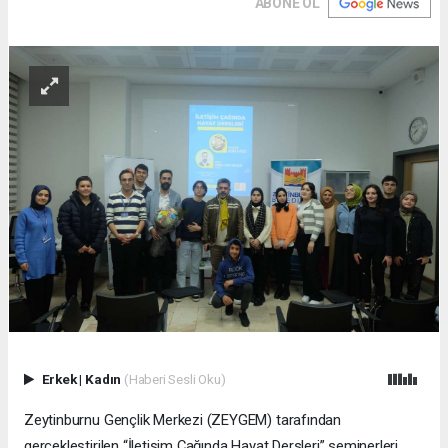
ABONE OL
Erkek
|
Kadın
(Haberi Sesli Oku)
Zeytinburnu Gençlik Merkezi (ZEYGEM) tarafından
gerçekleştirilen “İletişim Çağında Hayat Dersleri” seminerleri,