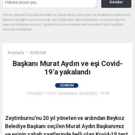
Gönder
Yorum yazarak Topluluk Kuralları’nı kabul etmiş bulunuyor ve zeytinburnuhaber.org
sitesine yaptığınız yorumunuzla ilgili doğrudan veya dolaylı tüm sorumluluğu tek
başınıza üstleniyorsunuz. Yazılan tüm yorumlardan site yönetimi hiçbir şekilde
sorumlu tutulamaz.
Anasayfa
GÜNDEM
Başkanı Murat Aydın ve eşi Covid-
19’a yakalandı
GÜNDEM
17.04.2021 - 15:27, Güncelleme: 04.09.2022 - 19:55
Zeytinburnu'nu 20 yıl yöneten ve ardından Beykoz
Belediye Başkanı seçilen Murat Aydın Başkanımız
ve eşinin sabah saatlerinde belli olan Kovid-19 test