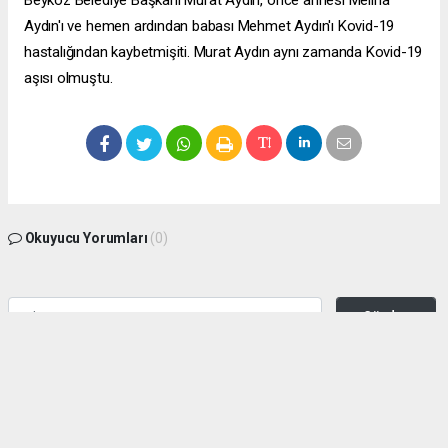
Aydın'ı ve hemen ardından babası Mehmet Aydın'ı Kovid-19
hastalığından kaybetmişiti. Murat Aydın aynı zamanda Kovid-19
aşısı olmuştu.
Okuyucu Yorumları
(0)
Gönder
Yorum yazarak Topluluk Kuralları’nı kabul etmiş bulunuyor ve zeytinburnuhaber.org
sitesine yaptığınız yorumunuzla ilgili doğrudan veya dolaylı tüm sorumluluğu tek
başınıza üstleniyorsunuz. Yazılan tüm yorumlardan site yönetimi hiçbir şekilde
sorumlu tutulamaz.