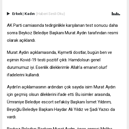
Erkek
|
Kadın
(Haberi Sesli Oku)
AK Parti camiasında tedirginlikle karşılanan test sonucu daha
sonra Beykoz Belediye Başkanı Murat Aydın tarafından resmi
olarak açıklandı.
Murat Aydın açıklamasında, Kıymetli dostlar, bugün ben ve
eşimin Kovid-19 testi pozitif çıktı. Hamdolsun genel
durumumuz iyi. Esenlik dileklerimle Allah’a emanet olun”
ifadelerini kullandı.
Aydın’ın açıklamasının ardından çok sayıda isim Murat Aydın
için geçmiş olsun dileklerini ifade etti. Bu isimler arasında,
Ümraniye Belediye
escort sefaköy
Başkanı İsmet Yıldırım,
Beyoğlu Belediye Başkanı Haydar Ali Yıldız ve Şadi Yazıcı da
vardı.
Beykoz Belediye Başkanı Murat Aydın, önce annesi Meliha