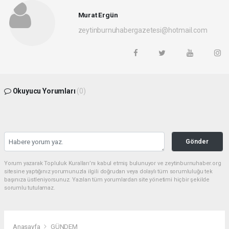
Murat Ergün
zeytinburnuhabergazetesi@hotmail.com
Okuyucu Yorumları
(0)
Gönder
Yorum yazarak Topluluk Kuralları’nı kabul etmiş bulunuyor ve zeytinburnuhaber.org
sitesine yaptığınız yorumunuzla ilgili doğrudan veya dolaylı tüm sorumluluğu tek
başınıza üstleniyorsunuz. Yazılan tüm yorumlardan site yönetimi hiçbir şekilde
sorumlu tutulamaz.
Anasayfa
GÜNDEM