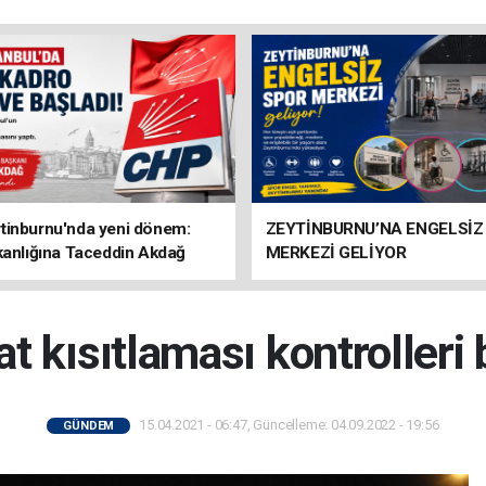
tinburnu'nda yeni dönem:
ZEYTİNBURNU’NA ENGELSİZ
kanlığına Taceddin Akdağ
MERKEZİ GELİYOR
t kısıtlaması kontrolleri 
15.04.2021 - 06:47, Güncelleme: 04.09.2022 - 19:56
GÜNDEM