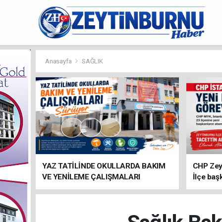
Anasayfa
SAĞLIK
YAZ TATİLİNDE OKULLARDA BAKIM
CHP Zey
VE YENİLEME ÇALIŞMALARI
İlçe baş
SÜRÜYOR
atandı