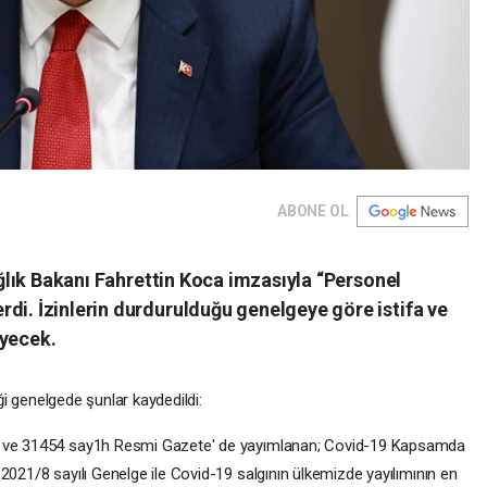
ABONE OL
Sağlık Bakanı Fahrettin Koca imzasıyla “Personel
di. İzinlerin durdurulduğu genelgeye göre istifa ve
eyecek.
iği genelgede şunlar kaydedildi:
li ve 31454 say1h Resmi Gazete' de yayımlanan; Covid-19 Kapsamda
2021/8 sayılı Genelge ile Covid-19 salgının ülkemizde yayılımının en