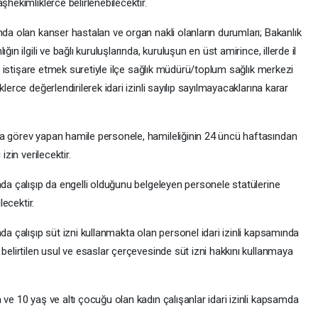
şhekimliklerce belirlenebilecektir.
nda olan kanser hastalan ve organ nakli olanların durumları; Bakanlık
ın ilgili ve bağlı kuruluşlarında, kuruluşun en üst amirince, illerde il
ile istişare etmek suretiyle ilçe sağlık müdürü/toplum sağlık merkezi
lerce değerlendirilerek idari izinli sayılıp sayılmayacaklarına karar
a görev yapan hamile personele, hamileliğinin 24 üncü haftasından
izin verilecektir.
nda çalışıp da engelli olduğunu belgeleyen personele statülerine
lecektir.
da çalışıp süt izni kullanmakta olan personel idari izinli kapsamında
 belirtilen usul ve esaslar çerçevesinde süt izni hakkını kullanmaya
 ve 10 yaş ve altı çocuğu olan kadın çalışanlar idari izinli kapsamda