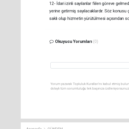
12- İdari izinli sayılanlar fiilen göreve gelmed
yerine getirmiş sayılacaklardır. Söz konusu ç
saklı olup hizmetin yürütülmesi açısından soru
Okuyucu Yorumları
(0)
Yorum yazarak Topluluk Kuralları’nı kabul etmiş bulun
dolaylı tüm sorumluluğu tek başınıza üstleniyorsunuz
Anasayfa
GÜNDEM