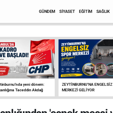
GÜNDEM
SİYASET
EĞİTİM
SAĞLIK
tinburnu'nda yeni dönem:
ZEYTİNBURNU’NA ENGELSİZ
kanlığına Taceddin Akdağ
MERKEZİ GELİYOR