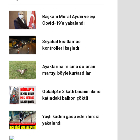
Başkanı Murat Aydın ve eşi
Covid-19’a yakalandı
Seyahat kısıtlaması
kontrolleri başladı
Ayaklarına misina dolanan
martıyı böyle kurtardılar
Gökalp'te 3 katlı binanın ikinci
katındaki balkon çöktü
Yaşlı kadını gasp eden hırsız
yakalandı