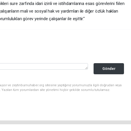
ikleri sure zarfında idari izinli ve istihdamlarına esas görevlerini fiilen
alışanların mali ve sosyal hak ve yardımları ile diğer özlük haklan
mlulukları görev yerinde çalışanlar ile eşittir.”
Gönder
uyor ve zeytinburnuhaber.org sitesine yaptığınız yorumunuzla ilgili doğrudan veya
. Yazılan tüm yorumlardan site yönetimi hiçbir şekilde sorumlu tutulamaz.