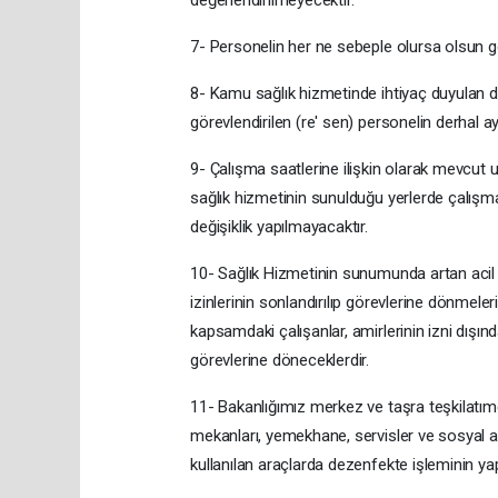
değerlendirilmeyecektir.
7- Personelin her ne sebeple olursa olsun gö
8- Kamu sağlık hizmetinde ihtiyaç duyulan du
görevlendirilen (re' sen) personelin derhal ayr
9- Çalışma saatlerine ilişkin olarak mevcut
sağlık hizmetinin sunulduğu yerlerde çalış
değişiklik yapılmayacaktır.
10- Sağlık Hizmetinin sunumunda artan acil bi
izinlerinin sonlandırılıp görevlerine dönmeler
kapsamdaki çalışanlar, amirlerinin izni dışı
görevlerine döneceklerdir.
11- Bakanlığımız merkez ve taşra teşkilatı
mekanları, yemekhane, servisler ve sosyal a
kullanılan araçlarda dezenfekte işleminin ya