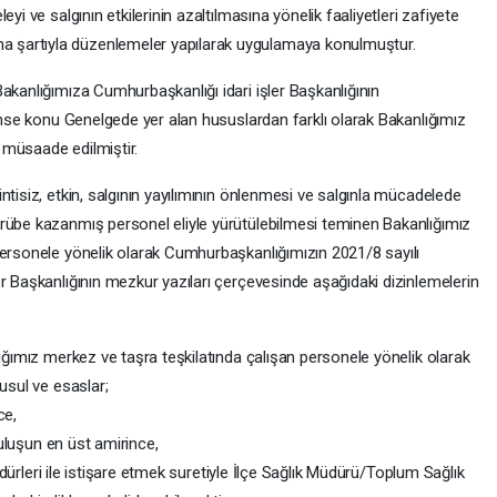
yi ve salgının etkilerinin azaltılmasına yönelik faaliyetleri zafiyete
 şartıyla düzenlemeler yapılarak uygulamaya konulmuştur.
akanlığımıza Cumhurbaşkanlığı idari işler Başkanlığının
bahse konu Genelgede yer alan hususlardan farklı olarak Bakanlığımız
 müsaade edilmiştir.
ntisiz, etkin, salgının yayılımının önlenmesi ve salgınla mücadelede
rübe kazanmış personel eliyle yürütülebilmesi teminen Bakanlığımız
personele yönelik olarak Cumhurbaşkanlığımızın 2021/8 sayılı
r Başkanlığının mezkur yazıları çerçevesinde aşağıdaki dizinlemelerin
lığımız merkez ve taşra teşkilatında çalışan personele yönelik olarak
usul ve esaslar;
ce,
uruluşun en üst amirince,
 Müdürleri ile istişare etmek suretiyle İlçe Sağlık Müdürü/Toplum Sağlık