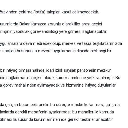
revinden çekilme (istifa) talepleri kabul edilmeyecektir.
rumlarda Bakanlığımızca zorunlu olarak iller arası geçici
ılışının yapılarak görevlendirildiği yere gitmesi sağlanacaktır.
 uygulamalara devam edilecek olup, merkez ve taşra teşkilatlarımızda
ma saatleri hususunda mevcut uygulamanın dışında herhangi bir
r ihtiyaç olması halinde, idari izinli sayılan personelin mezkur
inin sağlanmasına ilişkin olarak kurum amirlerine yetki verilmiştir. Bu
nda görev mahallinden ayılmayacak ve hizmetine ihtiyaç duyulanlar
mda çalışan bütün personelin bu süreçte maske kullanması, çalışma
lanlarda gerekli mesafenin ayarlanması, bu mahaller ile kamuda
pılması hususunda kurum amirlerince gerekli tedbirler anacaktır.