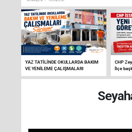
YAZ TATİLİNDE OKULLARDA BAKIM
CHP Zey
VE YENİLEME ÇALIŞMALARI
İlçe baş
SÜRÜYOR
atandı
Seyaha