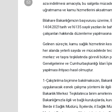
aza indirilmesi amacıyla, bu salgınla mücadele
uğratmama ve kamu hizmetlerini aksatmama
Bilahare Bakanlığımızın başvurusu üzerine, B
14.04.2021tarih ve16135 sayılı yazıları ile 
çalışanları hakkında düzenleme yapılmasına
Gelinen süreçte; kamu sağlık hizmetinin kesi
her alanda yeterli sayıda ve mücadelede tec
merkez ve taşra teşkilatında görevli bütün 
Genelgelerine ve Cumhurbaşkanlığı İdari İşle
yapılması ihtiyacı hasıl olmuştur.
1-Çalıştırılma biçimine bakılmaksızın, Bakan
uygulanacak esnek çalışma yöntemi ile ilgili 
Bakanlık Merkez Teşkilatınca birim amirlerin
Bakanlığımızla ilgili ve bağlı kuruluşlarda, k
İllerde il Sağlık Müdürü, İlçelerde, il Sağlık