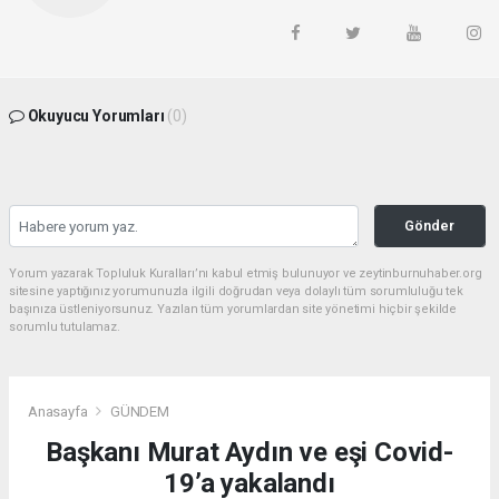
Okuyucu Yorumları
(0)
Gönder
Yorum yazarak Topluluk Kuralları’nı kabul etmiş bulunuyor ve zeytinburnuhaber.org
sitesine yaptığınız yorumunuzla ilgili doğrudan veya dolaylı tüm sorumluluğu tek
başınıza üstleniyorsunuz. Yazılan tüm yorumlardan site yönetimi hiçbir şekilde
sorumlu tutulamaz.
Anasayfa
GÜNDEM
Başkanı Murat Aydın ve eşi Covid-
19’a yakalandı