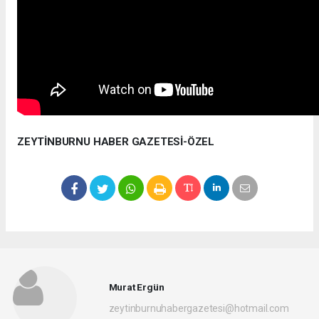
ZEYTİNBURNU HABER GAZETESİ-ÖZEL
Murat Ergün
zeytinburnuhabergazetesi@hotmail.com