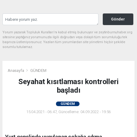
Gönder
Yorum yazarak Topluluk Kuralları’nı kabul etmiş bulunuyor ve zeytinburnuhaber.org
sitesine yaptığınız yorumunuzla ilgili doğrudan veya dolaylı tüm sorumluluğu tek
başınıza üstleniyorsunuz. Yazılan tüm yorumlardan site yönetimi hiçbir şekilde
sorumlu tutulamaz.
Anasayfa
GÜNDEM
Seyahat kısıtlaması kontrolleri
başladı
GÜNDEM
15.04.2021 - 06:47, Güncelleme: 04.09.2022 - 19:56
Yurt genelinde uygulanan sokağa çıkma