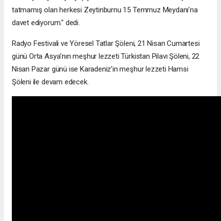
tatmamış olan herkesi Zeytinburnu 15 Temmuz Meydanı’na
davet ediyorum." dedi.
Radyo Festivali ve Yöresel Tatlar Şöleni, 21 Nisan Cumartesi
günü Orta Asya’nın meşhur lezzeti Türkistan Pilavı Şöleni, 22
Nisan Pazar günü ise Karadeniz’in meşhur lezzeti Hamsi
Şöleni ile devam edecek.