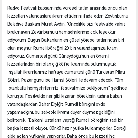
Radyo Festivali kapsamında yöresel tatlar arasında öncü olan
lezzetleri vatandaşlara ikram ettiklerini ifade eden Zeytinburnu
Belediye Başkanı Murat Aydın, "Öncelikle bizi festivalde yalnız
bırakmayan Zeytinburnulu hemşehrilerime çok teşekkür
ediyorum. Bugün Balkanların en güzel yöresel tatlarından biri
olan meşhur Rumeli böreğini 20 bin vatandaşımıza ikram
ediyoruz. Cumartesi günü Güneydoğu’nun en önemli
lezzetlerinden biri olan çiğ köfte ikramında bulunmuştuk.
İnşallah ikramlarımız haftaya cumartesi günü Türkistan Pilavı
Şöleni, Pazar günü ise Hamsi Şöleni ile devam edecek. Tüm
İstanbullu hemşehrilerimizi festivalimize bekliyorum.” şeklinde
konuştu. Festivalde nar gibi kızaran böreklerin tadına bakan
vatandaşlardan Bahar Eryiğit, Rumeli böreğini evde
yapamadığını, bu sebeple ikramı duyar duymaz geldiğini
belirterek, “Balkanlı ustaların yaptığı Rumeli böreğinin tadı bir
başka lezzetli oluyor. Çünkü hazır yufka kullanmıyorlar. Böreği
elde açılan yufkayla yapıyorlar. Daha önce bu lezzeti hiç