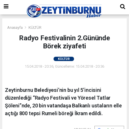
Anasayfa
KÜLTÜR
Radyo Festivalinin 2.Gününde
Börek ziyafeti
KÜLTÜR
15.04.2018 - 20:36, Güncelleme: 15.04.2018 - 20:36
Zeytinburnu Belediyesi’nin bu yıl 5’incisini
düzenlediği “Radyo Festivali ve Yöresel Tatlar
Şöleni”nde, 20 bin vatandaşa Balkanlı ustaların elle
açtığı 800 tepsi Rumeli böreği İkram edildi.