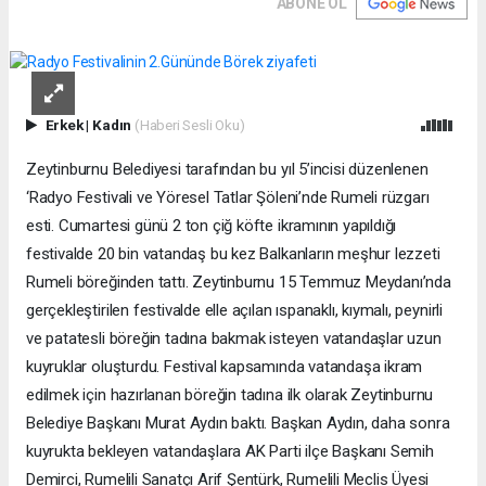
ABONE OL
Erkek
|
Kadın
(Haberi Sesli Oku)
Zeytinburnu Belediyesi tarafından bu yıl 5’incisi düzenlenen
‘Radyo Festivali ve Yöresel Tatlar Şöleni’nde Rumeli rüzgarı
esti. Cumartesi günü 2 ton çiğ köfte ikramının yapıldığı
festivalde 20 bin vatandaş bu kez Balkanların meşhur lezzeti
Rumeli böreğinden tattı. Zeytinburnu 15 Temmuz Meydanı’nda
gerçekleştirilen festivalde elle açılan ıspanaklı, kıymalı, peynirli
ve patatesli böreğin tadına bakmak isteyen vatandaşlar uzun
kuyruklar oluşturdu. Festival kapsamında vatandaşa ikram
edilmek için hazırlanan böreğin tadına ilk olarak Zeytinburnu
Belediye Başkanı Murat Aydın baktı. Başkan Aydın, daha sonra
kuyrukta bekleyen vatandaşlara AK Parti ilçe Başkanı Semih
Demirci, Rumelili Sanatçı Arif Şentürk, Rumelili Meclis Üyesi