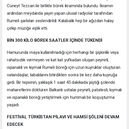
Cüneyt Tezcan ile birlikte börek ikramında bulundu. İkramın
ardından meydanda yayın yapan ulusal radyolar tarafından
Rumeli şarkıları seslendirildi. Kalabalık hep bir ağızdan halay
çekip müziğe eşlik etti.
BİN 300 KİLO BÖREK SAATLER İÇİNDE TÜKENDİ
Hamurunda maya kullanılmadığı için herhangi bir şişkinlik veya
rahatsızlık vermeyen ve kat kat yufkadan oluşan peynirli,
ıspanaklı ve kıymalı Rumeli böreği için uzun kuyruklar oluşturan
vatandaşlar, tabaklarını bitirdikten sonra bir kez daha kuyruğa
girdi. Bir tepsinin, yaklaşık 1 saat 45 dakikada piştiği şölende
maharetlerini döktüren Balkanlı ustalar peynirli, patatesli, kıymalı
ve ıspanaklı böreği yetiştirmek için hummalı bir koşuşturma
yaşadı.
FESTİVAL TÜRKİSTAN PİLAVI VE HAMSİ ŞÖLENİ DEVAM
EDECEK