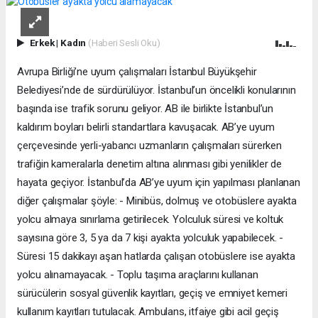
Erkek
|
Kadın
(Haberi Sesli Oku)
Avrupa Birliği’ne uyum çalışmaları İstanbul Büyükşehir
Belediyesi’nde de sürdürülüyor. İstanbul’un öncelikli konularının
başında ise trafik sorunu geliyor. AB ile birlikte İstanbul’un
kaldırım boyları belirli standartlara kavuşacak. AB’ye uyum
çerçevesinde yerli-yabancı uzmanların çalışmaları sürerken
trafiğin kameralarla denetim altına alınması gibi yenilikler de
hayata geçiyor. İstanbul’da AB’ye uyum için yapılması planlanan
diğer çalışmalar şöyle: - Minibüs, dolmuş ve otobüslere ayakta
yolcu almaya sınırlama getirilecek. Yolculuk süresi ve koltuk
sayısına göre 3, 5 ya da 7 kişi ayakta yolculuk yapabilecek. -
Süresi 15 dakikayı aşan hatlarda çalışan otobüslere ise ayakta
yolcu alınamayacak. - Toplu taşıma araçlarını kullanan
sürücülerin sosyal güvenlik kayıtları, geçiş ve emniyet kemeri
kullanım kayıtları tutulacak. Ambulans, itfaiye gibi acil geçiş