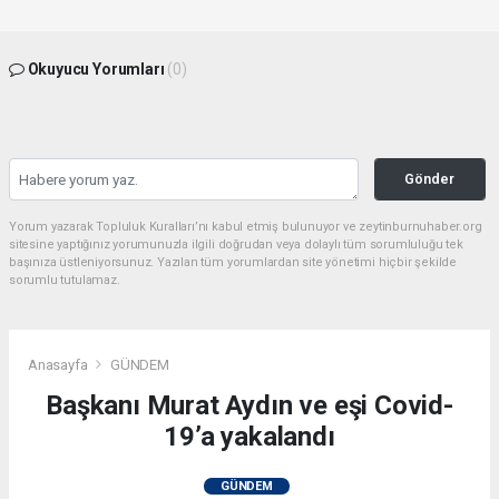
Okuyucu Yorumları
(0)
Gönder
Yorum yazarak Topluluk Kuralları’nı kabul etmiş bulunuyor ve zeytinburnuhaber.org
sitesine yaptığınız yorumunuzla ilgili doğrudan veya dolaylı tüm sorumluluğu tek
başınıza üstleniyorsunuz. Yazılan tüm yorumlardan site yönetimi hiçbir şekilde
sorumlu tutulamaz.
Anasayfa
GÜNDEM
Başkanı Murat Aydın ve eşi Covid-
19’a yakalandı
GÜNDEM