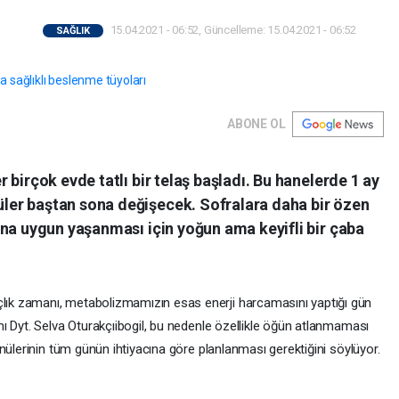
15.04.2021 - 06:52, Güncelleme: 15.04.2021 - 06:52
SAĞLIK
ABONE OL
birçok evde tatlı bir telaş başladı. Bu hanelerde 1 ay
er baştan sona değişecek. Sofralara daha bir özen
una uygun yaşanması için yoğun ama keyifli bir çaba
k zamanı, metabolizmamızın esas enerji harcamasını yaptığı gün
ı Dyt. Selva Oturakçıibogil, bu nedenle özellikle öğün atlanmaması
nülerinin tüm günün ihtiyacına göre planlanması gerektiğini söylüyor.