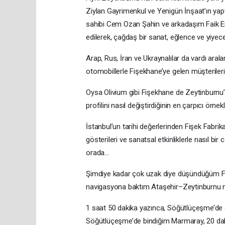
Ziylan Gayrimenkul ve Yenigün İnşaat’ın yap
sahibi Cem Ozan Şahin ve arkadaşım Faik Er
edilerek, çağdaş bir sanat, eğlence ve yiyec
Arap, Rus, İran ve Ukraynalılar da vardı ara
otomobillerle Fişekhane’ye gelen müşterileri
Oysa Olivium gibi Fişekhane de Zeytinburnu’
profilini nasıl değiştirdiğinin en çarpıcı örnek
İstanbul’un tarihi değerlerinden Fişek Fabrik
gösterileri ve sanatsal etkinliklerle nasıl b
orada...
Şimdiye kadar çok uzak diye düşündüğüm F
navigasyona baktım Ataşehir–Zeytinburnu n
1 saat 50 dakika yazınca, Söğütlüçeşme’de 
Söğütlüçeşme’de bindiğim Marmaray, 20 daki