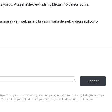
zıyordu. Ataşehir’deki evimden çıktıktan 45 dakika sonra
armaray ve Fişekhane gibi yatırımlarla demek ki değişebiliyor o
Gönder
uyor ve zeytinburnuhaber.org sitesine yaptığınız yorumunuzla ilgili doğrudan veya
. Yazılan tüm yorumlardan site yönetimi hiçbir şekilde sorumlu tutulamaz.