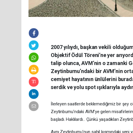
2007 yılıydı, başkan vekili olduğu
Objektif Ödül Töreni’ne yer arıyor
talip olunca, AVM’nin o zamanki G
Zeytinburnu’ndaki bir AVM’nin orta
cemiyet hayatının ünlülerini burada
serdik ve yolu spot ışıklarıyla aydın
İlerleyen saatlerde beklemediğimiz bir şey old
Zeytinburnu’ndaki AVM’ye gelen misafirlerim
başladı. Haklılardı... Çünkü yaşadıkları Zeyti
Aynı Zeytinburnu’nun sahil kısmındaki yeni