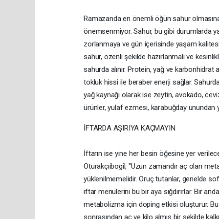
Ramazanda en önemli öğün sahur olmasına ra
önemsenmiyor. Sahur, bu gibi durumlarda ya a
zorlanmaya ve gün içerisinde yaşam kalitesind
sahur, özenli şekilde hazırlanmalı ve kesinl
sahurda alınır. Protein, yağ ve karbonhidrat 
tokluk hissi ile beraber enerji sağlar. Sahurda
yağ kaynağı olarak ise zeytin, avokado, ceviz
ürünler, yulaf ezmesi, karabuğday unundan ya
İFTARDA AŞIRIYA KAÇMAYIN
İftarın ise yine her besin öğesine yer verile
Oturakçıibogil, "Uzun zamandır aç olan metabo
yüklenilmemelidir. Oruç tutanlar, genelde so
iftar menülerini bu bir aya sığdırırlar. Bir a
metabolizma için doping etkisi oluşturur. Bu
sonrasından aç ve kilo almış bir şekilde kal