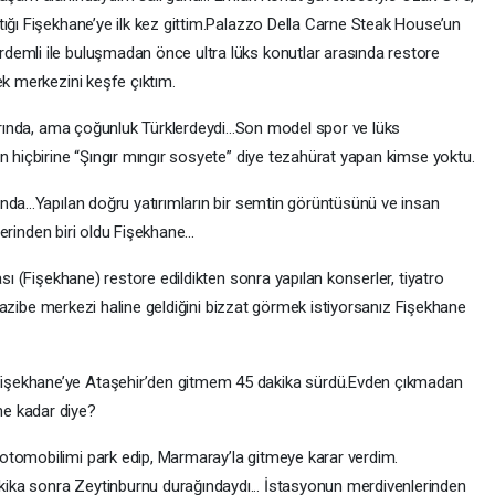
tığı Fişekhane’ye ilk kez gittim.Palazzo Della Carne Steak House’un
demli ile buluşmadan önce ultra lüks konutlar arasında restore
ek merkezini keşfe çıktım.
larında, ama çoğunluk Türklerdeydi...Son model spor ve lüks
n hiçbirine “Şıngır mıngır sosyete” diye tezahürat yapan kimse yoktu.
nda...Yapılan doğru yatırımların bir semtin görüntüsünü ve insan
lerinden biri oldu Fişekhane...
ası (Fişekhane) restore edildikten sonra yapılan konserler, tiyatro
ir cazibe merkezi haline geldiğini bizzat görmek istiyorsanız Fişekhane
işekhane’ye Ataşehir’den gitmem 45 dakika sürdü.Evden çıkmadan
e kadar diye?
otomobilimi park edip, Marmaray’la gitmeye karar verdim.
ka sonra Zeytinburnu durağındaydı... İstasyonun merdivenlerinden