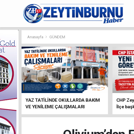
Anasayfa
GÜNDEM
YAZ TATİLİNDE OKULLARDA BAKIM
CHP Zey
VE YENİLEME ÇALIŞMALARI
İlçe baş
SÜRÜYOR
atandı