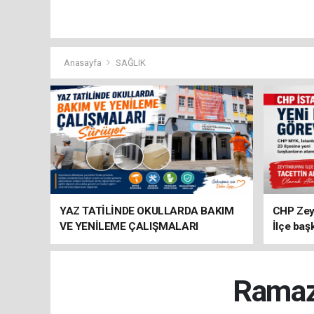
Anasayfa
SAĞLIK
YAZ TATİLİNDE OKULLARDA BAKIM
CHP Zey
VE YENİLEME ÇALIŞMALARI
İlçe baş
SÜRÜYOR
atandı
Ramaza