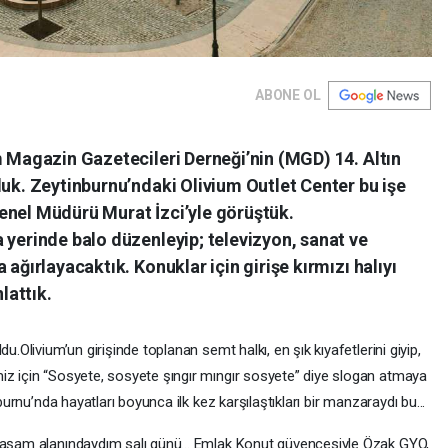
ABONE OL
m Magazin Gazetecileri Derneği’nin (MGD) 14. Altın
duk. Zeytinburnu’ndaki Olivium Outlet Center bu işe
enel Müdürü Murat İzci’yle görüştük.
 yerinde balo düzenleyip; televizyon, sanat ve
 ağırlayacaktık. Konuklar için girişe kırmızı halıyı
lattık.
u.Olivium’un girişinde toplanan semt halkı, en şık kıyafetlerini giyip,
iz için “Sosyete, sosyete şıngır mıngır sosyete” diye slogan atmaya
nburnu’nda hayatları boyunca ilk kez karşılaştıkları bir manzaraydı bu...
 yaşam alanındaydım salı günü... Emlak Konut güvencesiyle Özak GYO,