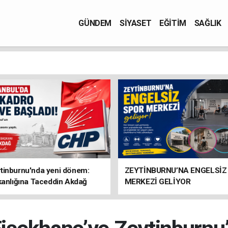
GÜNDEM
SİYASET
EĞİTİM
SAĞLIK
tinburnu'nda yeni dönem:
ZEYTİNBURNU’NA ENGELSİZ
kanlığına Taceddin Akdağ
MERKEZİ GELİYOR