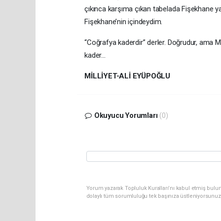
çıkınca karşıma çıkan tabelada Fişekhane ya
Fişekhane’nin içindeydim.
“Coğrafya kaderdir” derler. Doğrudur, ama M
kader...
MİLLİYET-ALİ EYÜPOĞLU
Okuyucu Yorumları
(0)
Yorum yazarak Topluluk Kuralları’nı kabul etmiş bulun
dolaylı tüm sorumluluğu tek başınıza üstleniyorsunuz