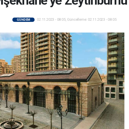
Fişekhane’ye Zeytinburnu
02.11.2023 - 08:05, Güncelleme: 02.11.2023 - 08:05
GÜNDEM