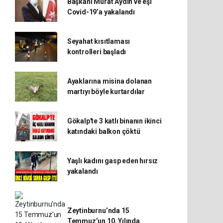
Başkanı Murat Aydın ve eşi
Covid-19’a yakalandı
Seyahat kısıtlaması
kontrolleri başladı
Ayaklarına misina dolanan
martıyı böyle kurtardılar
Gökalp'te 3 katlı binanın ikinci
katındaki balkon çöktü
Yaşlı kadını gasp eden hırsız
yakalandı
Zeytinburnu’nda 15
Temmuz’un 10. Yılında