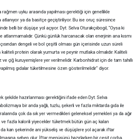
ğmen uyku arasında yapılması gerektiği için genellikle
tlanıyor ya da basitçe geçiştiriliyor. Bu ise oruç süresince
e belli bir düşüşe yol açıyor. Dyt. Selva Oturakçıibogil, "Oysa ki
ikle atlanmamalıdır. Çünkü günlük harcanacak olan enerjinin ana kısmı
açısından dengeli ve bol çeşitli olması gün içerisinde uzun süreli
 kaliteli protein olarak yumurta ve peynir mutlaka olmalıdır. Kaliteli
 ve çiğ kuruyemişlere yer verilmelidir. Karbonhidrat için de tam tahıllı
pılmış gıdalar tüketilmesine özen gösterilmelidir" diyor.
cek şekilde hazırlanması gerektiğini ifade eden Dyt. Selva
lizmaya bir anda yağlı, tuzlu, şekerli ve fazla miktarda gıda ile
fralarında çok da sık yer vermedikleri geleneksel yemekleri ya da ağır
nda ve fazla kalorili yiyecekler tüketmek bütün gün aç kalan
 da kan şekerinde ani yükseliş ve düşüşlere yol açarak iftar
kılmasına sebep olur. İftar menüsünü hazırlarken bir çeşit çorba,