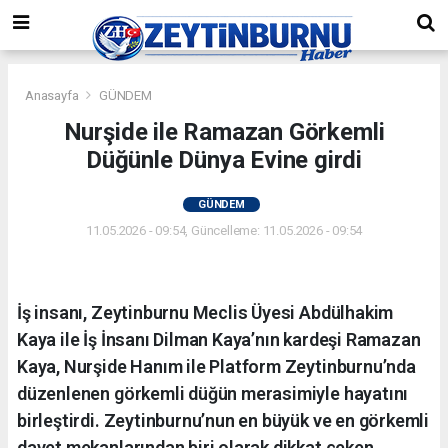
Anasayfa
GÜNDEM
Nurşide ile Ramazan Görkemli
Düğünle Dünya Evine girdi
GÜNDEM
11.05.2026 - 09:54, Güncelleme: 11.05.2026 - 09:54
İş insanı, Zeytinburnu Meclis Üyesi Abdülhakim
Kaya ile İş İnsanı Dilman Kaya’nın kardeşi Ramazan
Kaya, Nurşide Hanım ile Platform Zeytinburnu’nda
düzenlenen görkemli düğün merasimiyle hayatını
birleştirdi. Zeytinburnu’nun en büyük ve en görkemli
davet mekanlarından biri olarak dikkat çeken