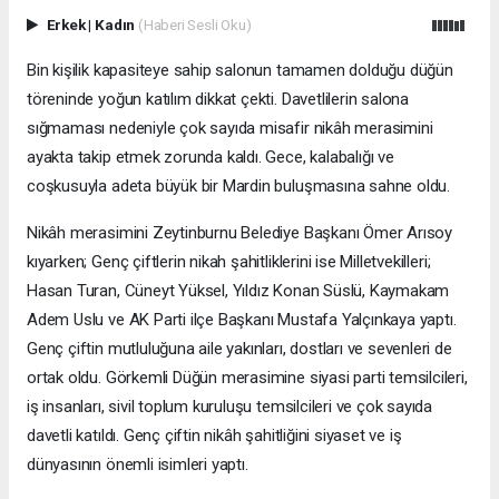
Erkek
|
Kadın
(Haberi Sesli Oku)
Bin kişilik kapasiteye sahip salonun tamamen dolduğu düğün
töreninde yoğun katılım dikkat çekti. Davetlilerin salona
sığmaması nedeniyle çok sayıda misafir nikâh merasimini
ayakta takip etmek zorunda kaldı. Gece, kalabalığı ve
coşkusuyla adeta büyük bir Mardin buluşmasına sahne oldu.
Nikâh merasimini Zeytinburnu Belediye Başkanı Ömer Arısoy
kıyarken; Genç çiftlerin nikah şahitliklerini ise Milletvekilleri;
Hasan Turan, Cüneyt Yüksel, Yıldız Konan Süslü, Kaymakam
Adem Uslu ve AK Parti ilçe Başkanı Mustafa Yalçınkaya yaptı.
Genç çiftin mutluluğuna aile yakınları, dostları ve sevenleri de
ortak oldu. Görkemli Düğün merasimine siyasi parti temsilcileri,
iş insanları, sivil toplum kuruluşu temsilcileri ve çok sayıda
davetli katıldı. Genç çiftin nikâh şahitliğini siyaset ve iş
dünyasının önemli isimleri yaptı.