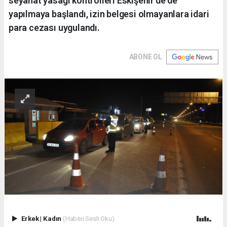
seyahat yasağı kontrolleri Eskişehir’de de
yapılmaya başlandı, izin belgesi olmayanlara idari
para cezası uygulandı.
ABONE OL
Erkek
|
Kadın
(Haberi Sesli Oku)