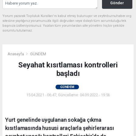
Gönder
Yorum yazarak Topluluk Kuralları’nı kabul etmiş bulunuyor ve zeytinburnuhaber.org
sitesine yaptığınız yorumunuzla ilgili doğrudan veya dolaylı tüm sorumluluğu tek
başınıza üstleniyorsunuz. Yazılan tüm yorumlardan site yönetimi hiçbir şekilde
sorumlu tutulamaz.
Anasayfa
GÜNDEM
Seyahat kısıtlaması kontrolleri
başladı
GÜNDEM
15.04.2021 - 06:47, Güncelleme: 04.09.2022 - 19:56
Yurt genelinde uygulanan sokağa çıkma
kısıtlamasında hususi araçlarla şehirlerarası