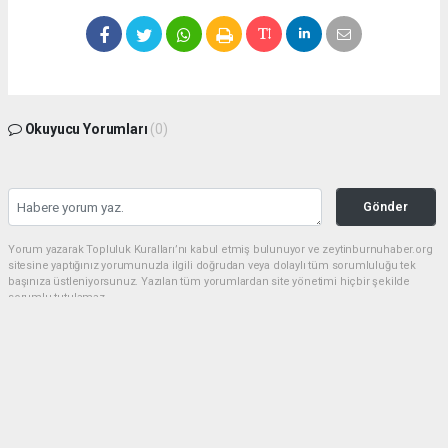
Okuyucu Yorumları
(0)
Gönder
Yorum yazarak Topluluk Kuralları’nı kabul etmiş bulunuyor ve zeytinburnuhaber.org
sitesine yaptığınız yorumunuzla ilgili doğrudan veya dolaylı tüm sorumluluğu tek
başınıza üstleniyorsunuz. Yazılan tüm yorumlardan site yönetimi hiçbir şekilde
sorumlu tutulamaz.
haber paketi
haber scripti
haber yazılımı
Tüm hakları saklı tutulmaktadır.Copyright 2026©