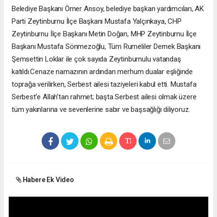
Belediye Başkanı Ömer Arısoy, belediye başkan yardımcıları, AK
Parti Zeytinburnu İlçe Başkanı Mustafa Yalçınkaya, CHP
Zeytinburnu İlçe Başkanı Metin Doğan, MHP Zeytinburnu İlçe
Başkanı Mustafa Sönmezoğlu, Tüm Rumeliler Dernek Başkanı
Şemsettin Loklar ile çok sayıda Zeytinburnulu vatandaş
katıldı.Cenaze namazının ardından merhum dualar eşliğinde
toprağa verilirken, Serbest ailesi taziyeleri kabul etti. Mustafa
Serbest’e Allah’tan rahmet; başta Serbest ailesi olmak üzere
tüm yakınlarına ve sevenlerine sabır ve başsağlığı diliyoruz.
Habere Ek Video