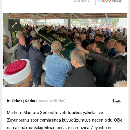
ABONE OL
Erkek
|
Kadın
(Haberi Sesli Oku)
Merhum Mustafa Serbest’in vefatı, ailesi, yakınları ve
Zeytinburnu spor camiasında büyük üzüntüye neden oldu. Öğle
namazına müteakip kılınan cenaze namazına Zeytinburnu