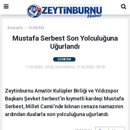
Anasayfa
GÜNDEM
Mustafa Serbest Son Yolculuğuna
Uğurlandı
GÜNDEM
11.05.2026 - 09:52, Güncelleme: 11.05.2026 - 09:53
Zeytinburnu Amatör Kulüpler Birliği ve Yıldızspor
Başkanı Şevket Serbest’in kıymetli kardeşi Mustafa
Serbest, Millet Camii’nde kılınan cenaze namazının
ardından dualarla son yolculuğuna uğurlandı.