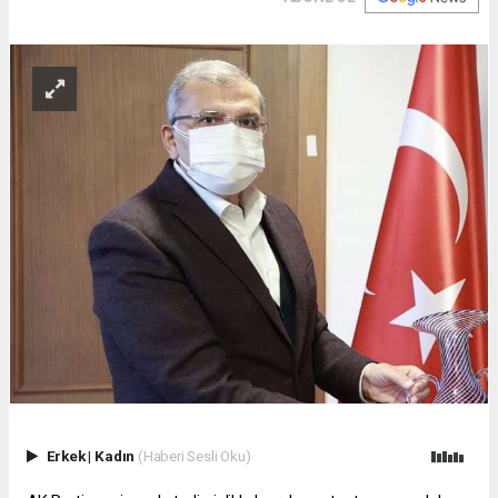
Erkek
|
Kadın
(Haberi Sesli Oku)