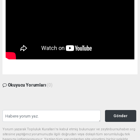
Okuyucu Yorumları
(0)
Gönder
Yorum yazarak Topluluk Kuralları’nı kabul etmiş bulunuyor ve zeytinburnuhaber.org
sitesine yaptığınız yorumunuzla ilgili doğrudan veya dolaylı tüm sorumluluğu tek
başınıza üstleniyorsunuz. Yazılan tüm yorumlardan site yönetimi hiçbir şekilde