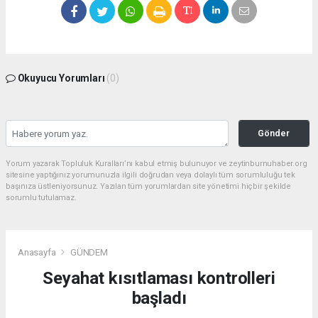
Okuyucu Yorumları
(0)
Gönder
Yorum yazarak Topluluk Kuralları’nı kabul etmiş bulunuyor ve zeytinburnuhaber.org
sitesine yaptığınız yorumunuzla ilgili doğrudan veya dolaylı tüm sorumluluğu tek
başınıza üstleniyorsunuz. Yazılan tüm yorumlardan site yönetimi hiçbir şekilde
sorumlu tutulamaz.
Anasayfa
GÜNDEM
Seyahat kısıtlaması kontrolleri
başladı