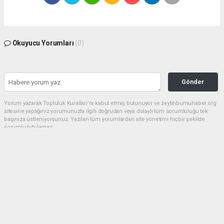
Okuyucu Yorumları
(0)
Gönder
Yorum yazarak Topluluk Kuralları’nı kabul etmiş bulunuyor ve zeytinburnuhaber.org
sitesine yaptığınız yorumunuzla ilgili doğrudan veya dolaylı tüm sorumluluğu tek
başınıza üstleniyorsunuz. Yazılan tüm yorumlardan site yönetimi hiçbir şekilde
sorumlu tutulamaz.
haber paketi
haber scripti
haber yazılımı
Tüm hakları saklı tutulmaktadır.Copyright 2026©
Haber Yazılımı:
Web Aksiyon ®