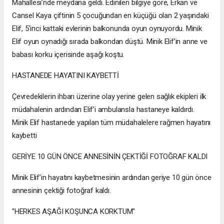
Mahallesi’nde meydana geldi. Edinilen bilgiye göre, Erkan ve
Cansel Kaya çiftinin 5 çocuğundan en küçüğü olan 2 yaşındaki
Elif, 5'inci kattaki evlerinin balkonunda oyun oynuyordu. Minik
Elif oyun oynadığı sırada balkondan düştü. Minik Elif’in anne ve
babası korku içerisinde aşağı koştu.
HASTANEDE HAYATINI KAYBETTİ
Çevredekilerin ihbarı üzerine olay yerine gelen sağlık ekipleri ilk
müdahalenin ardından Elif’i ambulansla hastaneye kaldırdı.
Minik Elif hastanede yapılan tüm müdahalelere rağmen hayatını
kaybetti
GERİYE 10 GÜN ÖNCE ANNESİNİN ÇEKTİĞİ FOTOĞRAF KALDI
Minik Elif’in hayatını kaybetmesinin ardından geriye 10 gün önce
annesinin çektiği fotoğraf kaldı.
"HERKES AŞAĞI KOŞUNCA KORKTUM"