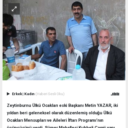
Erkek
|
Kadın
(Haberi Sesli Oku)
Zeytinburnu Ülkü Ocakları eski Başkanı Metin YAZAR, iki
yıldan beri geleneksel olarak düzenlemiş olduğu Ülkü
Ocakları Mensupları ve Aileleri İftarı Programı’nın
üçüncüsünü verdi. Sümer Mahallesi Kubbeli Camii yanı,