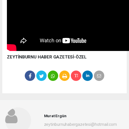
ZEYTİNBURNU HABER GAZETESİ-ÖZEL
Murat Ergün
zeytinburnuhabergazetesi@hotmail.com