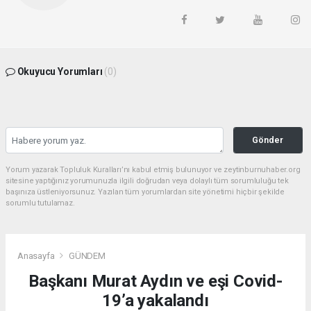
Okuyucu Yorumları
(0)
Gönder
Yorum yazarak Topluluk Kuralları’nı kabul etmiş bulunuyor ve zeytinburnuhaber.org
sitesine yaptığınız yorumunuzla ilgili doğrudan veya dolaylı tüm sorumluluğu tek
başınıza üstleniyorsunuz. Yazılan tüm yorumlardan site yönetimi hiçbir şekilde
sorumlu tutulamaz.
Anasayfa
GÜNDEM
Başkanı Murat Aydın ve eşi Covid-
19’a yakalandı