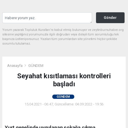
Gönder
Yorum yazarak Topluluk Kuralları’nı kabul etmiş bulunuyor ve zeytinburnuhaber.org
sitesine yaptığınız yorumunuzla ilgili doğrudan veya dolaylı tüm sorumluluğu tek
başınıza üstleniyorsunuz. Yazılan tüm yorumlardan site yönetimi hiçbir şekilde
sorumlu tutulamaz.
Anasayfa
GÜNDEM
Seyahat kısıtlaması kontrolleri
başladı
GÜNDEM
15.04.2021 - 06:47, Güncelleme: 04.09.2022 - 19:56
Yurt genelinde uygulanan sokağa çıkma