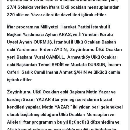
27/4 Sokakta verilen iftara Ülkü ocakları mensuplarından
320 alile ve Yazar ailesi ile davetlileri iştirak ettiler.
İftar programına Milliyetçi Hareket Partisi İstanbul İl
Başkan Yardımcısı Ayhan ARAS, ve İl Yönetim Kurulu
Üyesi Ayhan DURMUŞ, İstanbul İl Ülkü Ocakları Başkan
eski Yardımcısı Erdem AYDIN, Zeytinburnu Ülkü Ocakları
yeni Başkanı Vural CAMBUL, Arnavutköy Ülkü Ocakları
eski Başkanları Temel BEDİR ve Mustafa DURSUN, İmam-ı
Caferi Sadık Camii İmamı Ahmet ŞAHİN ve ülkücü camia
iştirak ettiler.
Zeytinburnu Ülkü Ocakları eski Başkanı Metin Yazar ve
kardeşi Sezer YAZAR iftar yemeği servislerini bizzat
kendileri yaptılar. Metin YAZAR “ İki yıldan beri geleneksel
olarak başlatmış olduğum Ülkü Ocakları Mensupları ve
Aileleri iftar programının bu yıl üçüncüsü düzenledim ve
Allah kısmet ederse ve can sağlığı verdiği müddetçe bu