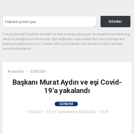
Gönder
Yorum yazarak Topluluk Kuralları’nı kabul etmiş bulunuyor ve zeytinburnuhaber.org
sitesine yaptığınız yorumunuzla ilgili doğrudan veya dolaylı tüm sorumluluğu tek
başınıza üstleniyorsunuz. Yazılan tüm yorumlardan site yönetimi hiçbir şekilde
sorumlu tutulamaz.
Anasayfa
GÜNDEM
Başkanı Murat Aydın ve eşi Covid-
19’a yakalandı
GÜNDEM
17.04.2021 - 15:27, Güncelleme: 04.09.2022 - 19:55