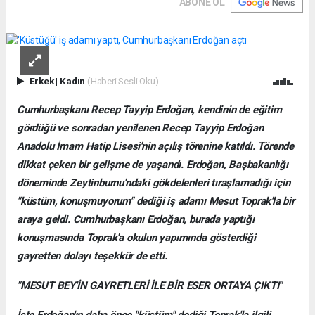
ABONE OL
Erkek
|
Kadın
(Haberi Sesli Oku)
Cumhurbaşkanı Recep Tayyip Erdoğan, kendinin de eğitim
gördüğü ve sonradan yenilenen Recep Tayyip Erdoğan
Anadolu İmam Hatip Lisesi'nin açılış törenine katıldı. Törende
dikkat çeken bir gelişme de yaşandı. Erdoğan, Başbakanlığı
döneminde Zeytinburnu'ndaki gökdelenleri tıraşlamadığı için
"küstüm, konuşmuyorum" dediği iş adamı Mesut Toprak'la bir
araya geldi. Cumhurbaşkanı Erdoğan, burada yaptığı
konuşmasında Toprak'a okulun yapımında gösterdiği
gayretten dolayı teşekkür de etti.
"MESUT BEY'İN GAYRETLERİ İLE BİR ESER ORTAYA ÇIKTI"
İşte Erdoğan'ın daha önce "küstüm" dediği Toprak'la ilgili