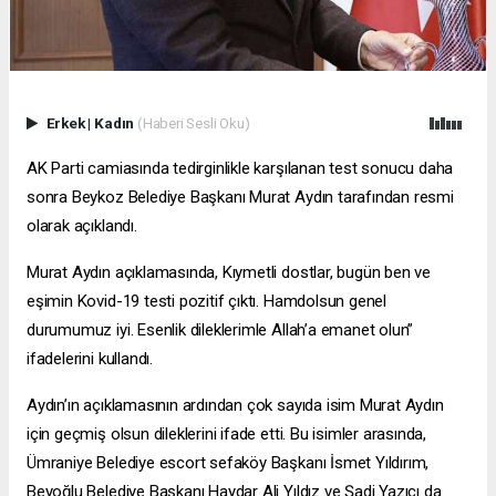
Erkek
|
Kadın
(Haberi Sesli Oku)
AK Parti camiasında tedirginlikle karşılanan test sonucu daha
sonra Beykoz Belediye Başkanı Murat Aydın tarafından resmi
olarak açıklandı.
Murat Aydın açıklamasında, Kıymetli dostlar, bugün ben ve
eşimin Kovid-19 testi pozitif çıktı. Hamdolsun genel
durumumuz iyi. Esenlik dileklerimle Allah’a emanet olun”
ifadelerini kullandı.
Aydın’ın açıklamasının ardından çok sayıda isim Murat Aydın
için geçmiş olsun dileklerini ifade etti. Bu isimler arasında,
Ümraniye Belediye
escort sefaköy
Başkanı İsmet Yıldırım,
Beyoğlu Belediye Başkanı Haydar Ali Yıldız ve Şadi Yazıcı da