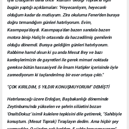
bugün yaptığı açıklamaları: "Heyecanlıyım, heyecanlı
olduğum kadar da mutluyum. Zira okuluma Fener'den buraya
doğru tırmandığım günleri hatırlıyorum. Evim,
Kasımpaşa'daydı. Kasımpaşa'dan bazen sandala bazen
motora binip Haliç'in ortasında da haczedilmiş gemilerin
olduğu dönemdi. Buraya geldiğim günleri hatırlıyorum.
Rabbime hamd olsun ki şu anda Mesut Bey ve bazı
kardeşlerimizin de gayretleri ile gerek mimari noktada
gerekse bütün hassasiyeti ile İmam Hatipler içerisinde öyle
zannediyorum ki taçlandırılmış bir eser ortaya çıktı."
"ÇOK KIRILDIM, 5 YILDIR KONUŞMUYORUM" DEMİŞTİ
Hatırlanacağı üzere Erdoğan, Başbakanlığı döneminde
Zeytinburnu'nda yükselen ve şehrin silüetini bozan
'OnaltıDokuz' isimli kulelere tepkisini dile getirerek, "Sahibiyle
konuştum. (Mesut Toprak) Tıraşlayın dedim. Ama hiçbir şey
yapmadılar. O yüzden çok kırıldım, 5 yıldır konuşmuyorum"