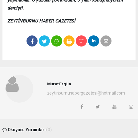
demişti.
ZEYTİNBURNU HABER GAZETESİ
Murat Ergün
zeytinburnuhabergazetesi@hotmail.com
Okuyucu Yorumları
(0)