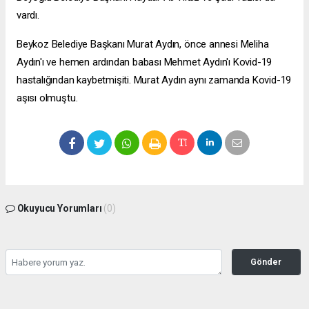
vardı.
Beykoz Belediye Başkanı Murat Aydın, önce annesi Meliha
Aydın'ı ve hemen ardından babası Mehmet Aydın'ı Kovid-19
hastalığından kaybetmişiti. Murat Aydın aynı zamanda Kovid-19
aşısı olmuştu.
Okuyucu Yorumları
(0)
Gönder
Yorum yazarak Topluluk Kuralları’nı kabul etmiş bulunuyor ve zeytinburnuhaber.org
sitesine yaptığınız yorumunuzla ilgili doğrudan veya dolaylı tüm sorumluluğu tek