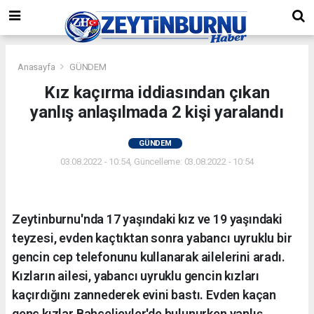
Anasayfa
GÜNDEM
Kız kaçırma iddiasından çıkan
yanlış anlaşılmada 2 kişi yaralandı
GÜNDEM
03.08.2022 - 10:54, Güncelleme: 03.08.2022 - 10:54
Zeytinburnu'nda 17 yaşındaki kız ve 19 yaşındaki
teyzesi, evden kaçtıktan sonra yabancı uyruklu bir
gencin cep telefonunu kullanarak ailelerini aradı.
Kızların ailesi, yabancı uyruklu gencin kızları
kaçırdığını zannederek evini bastı. Evden kaçan
genç kızlar Bahçelievler'de bulunurken yanlış