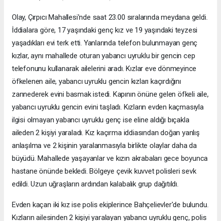
Olay, Çırpıcı Mahallesi'nde saat 23.00 sıralarında meydana geldi.
İddialara göre, 17 yaşındaki genç kız ve 19 yaşındaki teyzesi
yaşadıkları evi terk etti. Yanlarında telefon bulunmayan genç
kızlar, aynı mahallede oturan yabancı uyruklu bir gencin cep
telefonunu kullanarak ailelerini aradı. Kızlar eve dönmeyince
öfkelenen aile, yabancı uyruklu gencin kızları kaçırdığını
zannederek evini basmak istedi. Kapının önüne gelen öfkeli aile,
yabancı uyruklu gencin evini taşladı. Kızların evden kaçmasıyla
ilgisi olmayan yabancı uyruklu genç ise eline aldığı bıçakla
aileden 2 kişiyi yaraladı. Kız kaçırma iddiasından doğan yanlış
anlaşılma ve 2 kişinin yaralanmasıyla birlikte olaylar daha da
büyüdü. Mahallede yaşayanlar ve kızın akrabaları gece boyunca
hastane önünde bekledi. Bölgeye çevik kuvvet polisleri sevk
edildi. Uzun uğraşların ardından kalabalık grup dağıtıldı.
Evden kaçan iki kız ise polis ekiplerince Bahçelievler'de bulundu.
Kızların ailesinden 2 kişiyi yaralayan yabancı uyruklu genç, polis