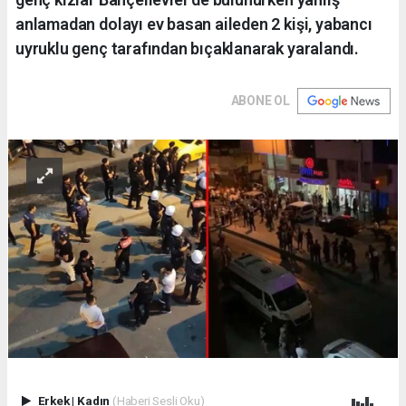
anlamadan dolayı ev basan aileden 2 kişi, yabancı
uyruklu genç tarafından bıçaklanarak yaralandı.
ABONE OL
Erkek
|
Kadın
(Haberi Sesli Oku)