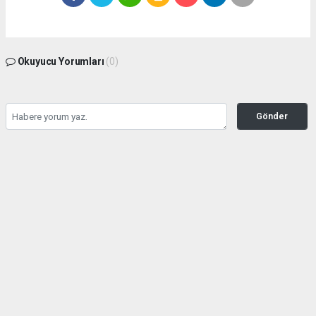
Okuyucu Yorumları
(0)
Gönder
Yorum yazarak Topluluk Kuralları’nı kabul etmiş bulunuyor ve zeytinburnuhaber.org
sitesine yaptığınız yorumunuzla ilgili doğrudan veya dolaylı tüm sorumluluğu tek
başınıza üstleniyorsunuz. Yazılan tüm yorumlardan site yönetimi hiçbir şekilde
sorumlu tutulamaz.
Anasayfa
GÜNDEM
Seyahat kısıtlaması kontrolleri
başladı
GÜNDEM