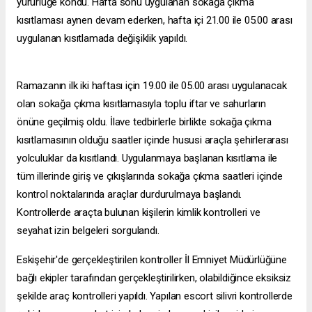
yürürlüğe kondu. Hafta sonu uygulanan sokağa çıkma
kısıtlaması aynen devam ederken, hafta içi 21.00 ile 05.00 arası
uygulanan kısıtlamada değişiklik yapıldı.
Ramazanın ilk iki haftası için 19.00 ile 05.00 arası uygulanacak
olan sokağa çıkma kısıtlamasıyla toplu iftar ve sahurların
önüne geçilmiş oldu. İlave tedbirlerle birlikte sokağa çıkma
kısıtlamasının olduğu saatler içinde hususi araçla şehirlerarası
yolculuklar da kısıtlandı. Uygulanmaya başlanan kısıtlama ile
tüm illerinde giriş ve çıkışlarında sokağa çıkma saatleri içinde
kontrol noktalarında araçlar durdurulmaya başlandı.
Kontrollerde araçta bulunan kişilerin kimlik kontrolleri ve
seyahat izin belgeleri sorgulandı.
Eskişehir'de gerçekleştirilen kontroller İl Emniyet Müdürlüğüne
bağlı ekipler tarafından gerçekleştirilirken, olabildiğince eksiksiz
şekilde araç kontrolleri yapıldı. Yapılan
escort silivri
kontrollerde