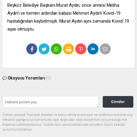
Beykoz Belediye Başkanı Murat Aydın, önce annesi Meliha
Aydın'ı ve hemen ardından babası Mehmet Aydın'ı Kovid-19
hastalığından kaybetmişiti. Murat Aydın aynı zamanda Kovid-19
aşısı olmuştu.
Okuyucu Yorumları
(0)
Gönder
Yorum yazarak Topluluk Kuralları’nı kabul etmiş bulunuyor ve zeytinburnuhaber.org
sitesine yaptığınız yorumunuzla ilgili doğrudan veya dolaylı tüm sorumluluğu tek
başınıza üstleniyorsunuz. Yazılan tüm yorumlardan site yönetimi hiçbir şekilde
sorumlu tutulamaz.