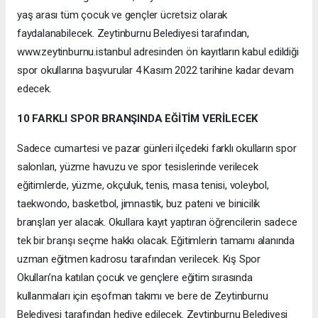
yaş arası tüm çocuk ve gençler ücretsiz olarak
faydalanabilecek. Zeytinburnu Belediyesi tarafından,
www.zeytinburnu.istanbul adresinden ön kayıtların kabul edildiği
spor okullarına başvurular 4 Kasım 2022 tarihine kadar devam
edecek.
10 FARKLI SPOR BRANŞINDA EĞİTİM VERİLECEK
Sadece cumartesi ve pazar günleri ilçedeki farklı okulların spor
salonları, yüzme havuzu ve spor tesislerinde verilecek
eğitimlerde, yüzme, okçuluk, tenis, masa tenisi, voleybol,
taekwondo, basketbol, jimnastik, buz pateni ve binicilik
branşları yer alacak. Okullara kayıt yaptıran öğrencilerin sadece
tek bir branşı seçme hakkı olacak. Eğitimlerin tamamı alanında
uzman eğitmen kadrosu tarafından verilecek. Kış Spor
Okulları’na katılan çocuk ve gençlere eğitim sırasında
kullanmaları için eşofman takımı ve bere de Zeytinburnu
Belediyesi tarafından hediye edilecek. Zeytinburnu Belediyesi