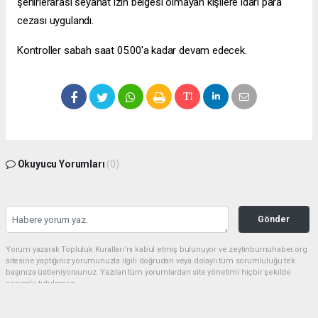
şehirlerarası seyahat izin belgesi olmayan kişilere idari para
cezası uygulandı.
Kontroller sabah saat 05.00'a kadar devam edecek.
Okuyucu Yorumları
(0)
Gönder
Yorum yazarak Topluluk Kuralları’nı kabul etmiş bulunuyor ve zeytinburnuhaber.org
sitesine yaptığınız yorumunuzla ilgili doğrudan veya dolaylı tüm sorumluluğu tek
başınıza üstleniyorsunuz. Yazılan tüm yorumlardan site yönetimi hiçbir şekilde
sorumlu tutulamaz.