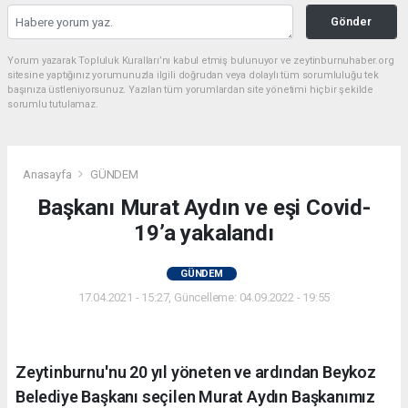
Gönder
Yorum yazarak Topluluk Kuralları’nı kabul etmiş bulunuyor ve zeytinburnuhaber.org
sitesine yaptığınız yorumunuzla ilgili doğrudan veya dolaylı tüm sorumluluğu tek
başınıza üstleniyorsunuz. Yazılan tüm yorumlardan site yönetimi hiçbir şekilde
sorumlu tutulamaz.
Anasayfa
GÜNDEM
Başkanı Murat Aydın ve eşi Covid-
19’a yakalandı
GÜNDEM
17.04.2021 - 15:27, Güncelleme: 04.09.2022 - 19:55
Zeytinburnu'nu 20 yıl yöneten ve ardından Beykoz
Belediye Başkanı seçilen Murat Aydın Başkanımız