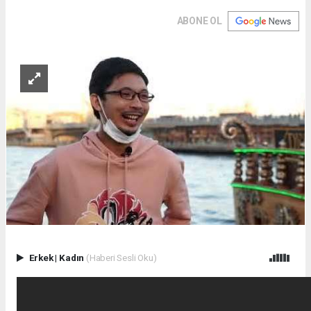
ABONE OL
Erkek
|
Kadın
(Haberi Sesli Oku)