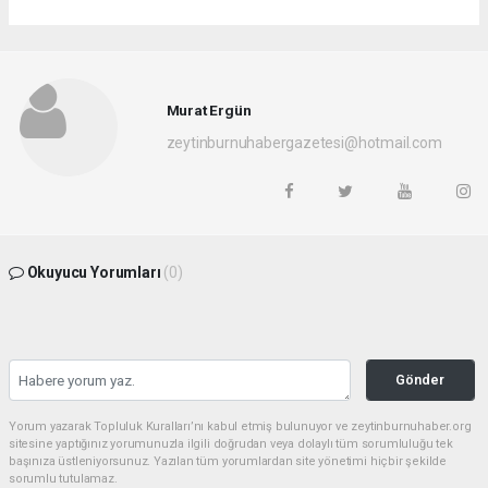
Murat Ergün
zeytinburnuhabergazetesi@hotmail.com
Okuyucu Yorumları
(0)
Gönder
Yorum yazarak Topluluk Kuralları’nı kabul etmiş bulunuyor ve zeytinburnuhaber.org
sitesine yaptığınız yorumunuzla ilgili doğrudan veya dolaylı tüm sorumluluğu tek
başınıza üstleniyorsunuz. Yazılan tüm yorumlardan site yönetimi hiçbir şekilde
sorumlu tutulamaz.