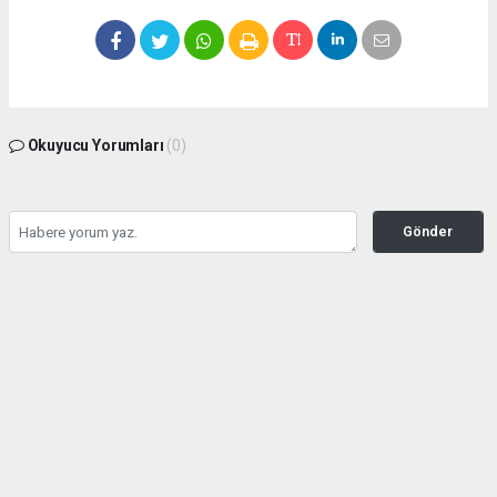
Okuyucu Yorumları
(0)
Gönder
Yorum yazarak Topluluk Kuralları’nı kabul etmiş bulunuyor ve zeytinburnuhaber.org
sitesine yaptığınız yorumunuzla ilgili doğrudan veya dolaylı tüm sorumluluğu tek
başınıza üstleniyorsunuz. Yazılan tüm yorumlardan site yönetimi hiçbir şekilde
sorumlu tutulamaz.
Anasayfa
GÜNDEM
Seyahat kısıtlaması kontrolleri
başladı