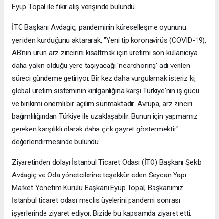
Eyüp Topal ile fikir alış verişinde bulundu.
İTO Başkanı Avdagiç, pandeminin küreselleşme oyununu
yeniden kurduğunu aktararak, "Yeni tip koronavirüs (COVID-19),
AB'nin ürün arz zincirini kısaltmak için üretimi son kullanıcıya
daha yakın olduğu yere taşıyacağı 'nearshoring' adı verilen
süreci gündeme getiriyor. Bir kez daha vurgulamak isteriz ki,
global üretim sisteminin kırılganlığına karşı Türkiye'nin iş gücü
ve birikimi önemli bir açılım sunmaktadır. Avrupa, arz zinciri
bağımlılığından Türkiye ile uzaklaşabilir. Bunun için yapmamız
gereken karşılıklı olarak daha çok gayret göstermektir"
değerlendirmesinde bulundu.
Ziyaretinden dolayı İstanbul Ticaret Odası (İTO) Başkanı Şekib
Avdagiç ve Oda yönetcilerine teşekkür eden Seycan Yapı
Market Yönetim Kurulu Başkanı Eyüp Topal, Başkanımız
İstanbul ticaret odası meclis üyelerini pandemi sonrası
işyerlerinde ziyaret ediyor. Bizide bu kapsamda ziyaret etti.