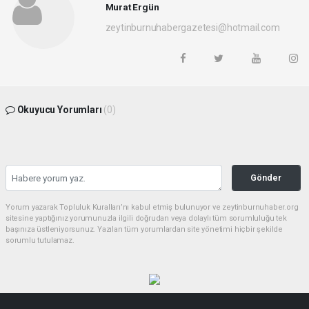
Murat Ergün
zeytinburnuhabergazetesi@hotmail.com
Okuyucu Yorumları
(0)
Gönder
Yorum yazarak Topluluk Kuralları’nı kabul etmiş bulunuyor ve zeytinburnuhaber.org
sitesine yaptığınız yorumunuzla ilgili doğrudan veya dolaylı tüm sorumluluğu tek
başınıza üstleniyorsunuz. Yazılan tüm yorumlardan site yönetimi hiçbir şekilde
sorumlu tutulamaz.