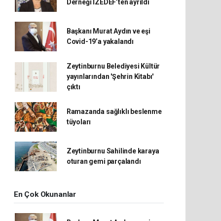
Derneği İZEDEF’ten ayrıldı
Başkanı Murat Aydın ve eşi
Covid-19’a yakalandı
Zeytinburnu Belediyesi Kültür
yayınlarından 'Şehrin Kitabı'
çıktı
Ramazanda sağlıklı beslenme
tüyoları
Zeytinburnu Sahilinde karaya
oturan gemi parçalandı
En Çok Okunanlar