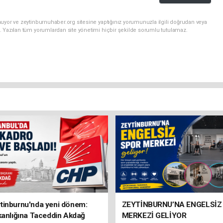
uyor ve zeytinburnuhaber.org sitesine yaptığınız yorumunuzla ilgili doğrudan veya
. Yazılan tüm yorumlardan site yönetimi hiçbir şekilde sorumlu tutulamaz.
tinburnu'nda yeni dönem:
ZEYTİNBURNU’NA ENGELSİZ
kanlığına Taceddin Akdağ
MERKEZİ GELİYOR