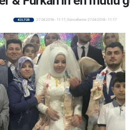
er & Furkan’ın en mutlu 
27.04.2018 - 11:17, Güncelleme: 27.04.2018 - 11:17
KÜLTÜR