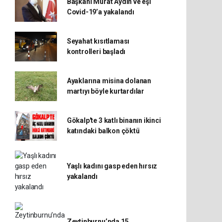
Başkanı Murat Aydın ve eşi
Covid-19’a yakalandı
Seyahat kısıtlaması
kontrolleri başladı
Ayaklarına misina dolanan
martıyı böyle kurtardılar
Gökalp'te 3 katlı binanın ikinci
katındaki balkon çöktü
Yaşlı kadını gasp eden hırsız
yakalandı
Zeytinburnu’nda 15