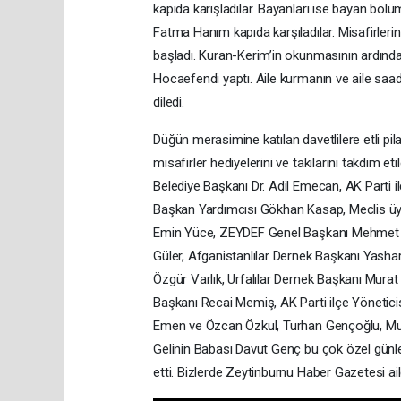
kapıda karışladılar. Bayanları ise bayan böl
Fatma Hanım kapıda karşıladılar. Misafirlerin
başladı. Kuran-Kerim’in okunmasının ardınd
Hocaefendi yaptı. Aile kurmanın ve aile saad
diledi.
Düğün merasimine katılan davetlilere etli pila
misafirler hediyelerini ve takılarını takdim 
Belediye Başkanı Dr. Adil Emecan, AK Parti i
Başkan Yardımcısı Gökhan Kasap, Meclis üyel
Emin Yüce, ZEYDEF Genel Başkanı Mehmet Çak
Güler, Afganistanlılar Dernek Başkanı Yashar
Özgür Varlık, Urfalılar Dernek Başkanı Murat
Başkanı Recai Memiş, AK Parti ilçe Yöneticis
Emen ve Özcan Özkul, Turhan Gençoğlu, Must
Gelinin Babası Davut Genç bu çok özel günler
etti. Bizlerde Zeytinburnu Haber Gazetesi ail