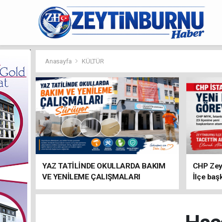
Anasayfa
KÜLTÜR
YAZ TATİLİNDE OKULLARDA BAKIM
CHP Zey
VE YENİLEME ÇALIŞMALARI
İlçe baş
SÜRÜYOR
atandı