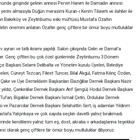
ümünde girişinde gelinin annesi Pervin Hanım ile Damadın annesi
 yerini almasıyla Düğün merasimi Kuran-ı Kerim Tilaveti ve ilahiler ile
an Bakırköy ve Zeytinburnu eski müftüsü Mustafa Özaltın
etin önemini anlatan Özaltın genç çiftlere bir ömür boyu mutluluklar
v ayran ve tatlı ikramı yapıldı. Salon çıkışında Gelin ve Damat’a
etiler. Genç çiftleri bu çok özel günlerinde Zeytinburnu 3.Dönem
lçe Başkanı Selami Delibalta ve Yönetim kurulu Üyeleri, Belediye
eri, Cüneyt Tezcan, Fikret Tuncer, Bilal Akgül, Fatma Kılınç Özden,
ır ve Üye Derneklerin Başkanları Elazığlılar Dernek Başkanı Nazir
 yıldız, Çankırılılar Dernek Başkanı Arif Şengül, Hodul Dernek Başkanı
 Tufan, Bigalılar Dernek Başkanı İsmail Çetin, Ordulular Dernek
i ve Pazarcılar Dernek Başkanı Selahattin Sert, iş adamları Yıldırım
afa Yalçınkaya ve çok sayıda seçkin davetli yalnız bırakmadı.
inde kendilerini yalnız tüm eş, dost, akraba v arkadaşlarına teşekkür
esi olarak genç çiftlere bir ömür boyu mutluluklar diliyoruz.