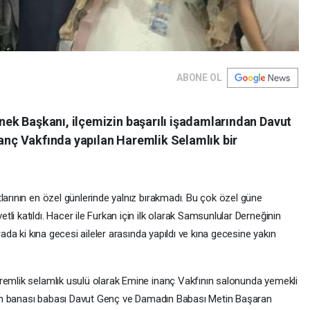
ABONE OL
ek Başkanı, ilçemizin başarılı işadamlarından Davut
nanç Vakfında yapılan Haremlik Selamlık bir
larının en özel günlerinde yalnız bırakmadı. Bu çok özel güne
i katıldı. Hacer ile Furkan için ilk olarak Samsunlular Derneğinin
rada ki kına gecesi aileler arasında yapıldı ve kına gecesine yakın
remlik selamlık usulü olarak Emine inanç Vakfının salonunda yemekli
linin banası babası Davut Genç ve Damadın Babası Metin Başaran