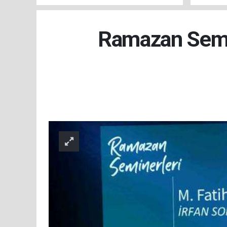
SÜRÜYOR
atandı
Ramazan Semin