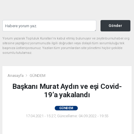
Gönder
Yorum yazarak Topluluk Kuralları’nı kabul etmiş bulunuyor ve zeytinburnuhaber.org
sitesine yaptığınız yorumunuzla ilgili doğrudan veya dolaylı tüm sorumluluğu tek
başınıza üstleniyorsunuz. Yazılan tüm yorumlardan site yönetimi hiçbir şekilde
sorumlu tutulamaz.
Anasayfa
GÜNDEM
Başkanı Murat Aydın ve eşi Covid-
19’a yakalandı
GÜNDEM
17.04.2021 - 15:27, Güncelleme: 04.09.2022 - 19:55