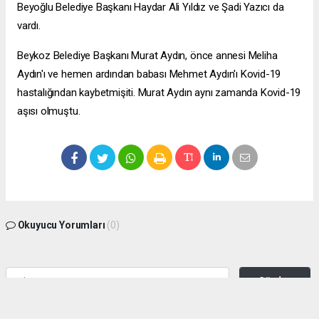
Beyoğlu Belediye Başkanı Haydar Ali Yıldız ve Şadi Yazıcı da
vardı.
Beykoz Belediye Başkanı Murat Aydın, önce annesi Meliha
Aydın'ı ve hemen ardından babası Mehmet Aydın'ı Kovid-19
hastalığından kaybetmişiti. Murat Aydın aynı zamanda Kovid-19
aşısı olmuştu.
Okuyucu Yorumları
(0)
Gönder
Yorum yazarak Topluluk Kuralları’nı kabul etmiş bulunuyor ve zeytinburnuhaber.org