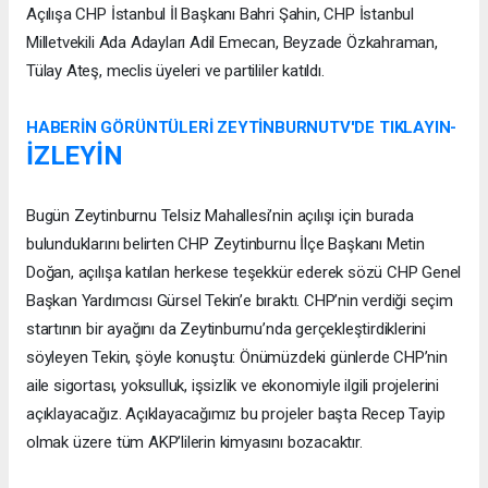
Açılışa CHP İstanbul İl Başkanı Bahri Şahin, CHP İstanbul
Milletvekili Ada Adayları Adil Emecan, Beyzade Özkahraman,
Tülay Ateş, meclis üyeleri ve partililer katıldı.
HABERİN GÖRÜNTÜLERİ ZEYTİNBURNUTV'DE TIKLAYIN-
İZLEYİN
Bugün Zeytinburnu Telsiz Mahallesi’nin açılışı için burada
bulunduklarını belirten CHP Zeytinburnu İlçe Başkanı Metin
Doğan, açılışa katılan herkese teşekkür ederek sözü CHP Genel
Başkan Yardımcısı Gürsel Tekin’e bıraktı. CHP’nin verdiği seçim
startının bir ayağını da Zeytinburnu’nda gerçekleştirdiklerini
söyleyen Tekin, şöyle konuştu: Önümüzdeki günlerde CHP’nin
aile sigortası, yoksulluk, işsizlik ve ekonomiyle ilgili projelerini
açıklayacağız. Açıklayacağımız bu projeler başta Recep Tayip
olmak üzere tüm AKP’lilerin kimyasını bozacaktır.