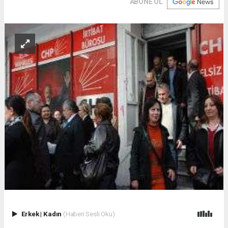
ABONE OL
Erkek
|
Kadın
(Haberi Sesli Oku)