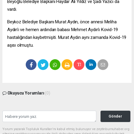
Beyoğlu Belediye Başkanı Haydar Ali Yıldız ve Şadi Yazıcı da
vardı.
Beykoz Belediye Başkanı Murat Aydın, önce annesi Meliha
Aydın'ı ve hemen ardından babası Mehmet Aydın'ı Kovid-19
hastalığından kaybetmişiti. Murat Aydın aynı zamanda Kovid-19
aşısı olmuştu.
Okuyucu Yorumları
(0)
Gönder
Yorum yazarak Topluluk Kuralları’nı kabul etmiş bulunuyor ve zeytinburnuhaber.org
sitesine yaptığınız yorumunuzla ilgili doğrudan veya dolaylı tüm sorumluluğu tek