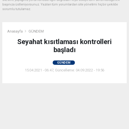
başınıza üstleniyorsunuz. Yazılan tüm yorumlardan site yönetimi hiçbir şekilde
sorumlu tutulamaz.
Anasayfa
GÜNDEM
Seyahat kısıtlaması kontrolleri
başladı
GÜNDEM
15.04.2021 - 06:47, Güncelleme: 04.09.2022 - 19:56
Yurt genelinde uygulanan sokağa çıkma
kısıtlamasında hususi araçlarla şehirlerarası
seyahat yasağı kontrolleri Eskişehir’de de
yapılmaya başlandı, izin belgesi olmayanlara idari
para cezası uygulandı.