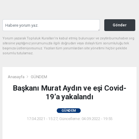
Gönder
Yorum yazarak Topluluk Kuralları’nı kabul etmiş bulunuyor ve zeytinburnuhaber.org
sitesine yaptığınız yorumunuzla ilgili doğrudan veya dolaylı tüm sorumluluğu tek
başınıza üstleniyorsunuz. Yazılan tüm yorumlardan site yönetimi hiçbir şekilde
sorumlu tutulamaz.
Anasayfa
GÜNDEM
Başkanı Murat Aydın ve eşi Covid-
19’a yakalandı
GÜNDEM
17.04.2021 - 15:27, Güncelleme: 04.09.2022 - 19:55