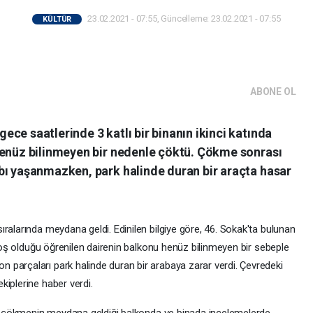
23.02.2021 - 07:55, Güncelleme: 23.02.2021 - 07:55
KÜLTÜR
ABONE OL
ce saatlerinde 3 katlı bir binanın ikinci katında
henüz bilinmeyen bir nedenle çöktü. Çökme sonrası
bı yaşanmazken, park halinde duran bir araçta hasar
ralarında meydana geldi. Edinilen bilgiye göre, 46. Sokak'ta bulunan
e boş olduğu öğrenilen dairenin balkonu henüz bilinmeyen bir sebeple
parçaları park halinde duran bir arabaya zarar verdi. Çevredeki
kiplerine haber verdi.
eri çökmenin meydana geldiği balkonda ve binada incelemelerde