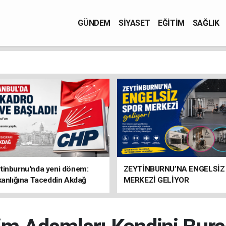
GÜNDEM
SİYASET
EĞİTİM
SAĞLIK
tinburnu'nda yeni dönem:
ZEYTİNBURNU’NA ENGELSİZ
kanlığına Taceddin Akdağ
MERKEZİ GELİYOR