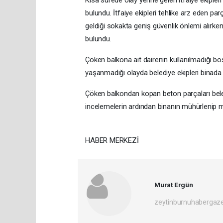
bulundu. İtfaiye ekipleri tehlike arz eden par
geldiği sokakta geniş güvenlik önlemi alırken
bulundu.
Çöken balkona ait dairenin kullanılmadığı bo
yaşanmadığı olayda belediye ekipleri binada
Çöken balkondan kopan beton parçaları beledi
incelemelerin ardından binanın mühürlenip 
HABER MERKEZİ
Murat Ergün
zeytinburnuhabergaz