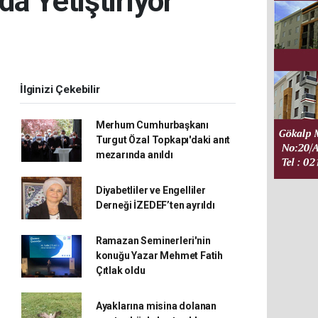
a Yetiştiriyor
İlginizi Çekebilir
Merhum Cumhurbaşkanı
Turgut Özal Topkapı'daki anıt
mezarında anıldı
Diyabetliler ve Engelliler
Derneği İZEDEF’ten ayrıldı
Ramazan Seminerleri'nin
konuğu Yazar Mehmet Fatih
Çıtlak oldu
Ayaklarına misina dolanan