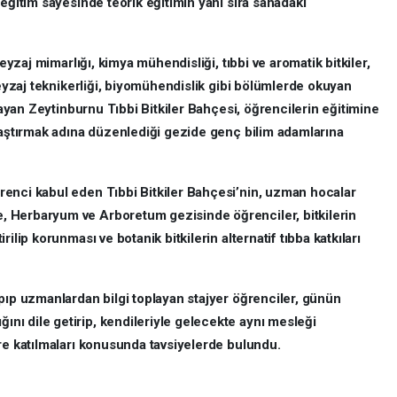
 eğitim sayesinde teorik eğitimin yanı sıra sahadaki
peyzaj mimarlığı, kimya mühendisliği, tıbbi ve aromatik bitkiler,
peyzaj teknikerliği, biyomühendislik gibi bölümlerde okuyan
alayan Zeytinburnu Tıbbi Bitkiler Bahçesi, öğrencilerin eğitimine
laştırmak adına düzenlediği gezide genç bilim adamlarına
enci kabul eden Tıbbi Bitkiler Bahçesi’nin, uzman hocalar
 Herbaryum ve Arboretum gezisinde öğrenciler, bitkilerin
ilip korunması ve botanik bitkilerin alternatif tıbba katkıları
pıp uzmanlardan bilgi toplayan stajyer öğrenciler, günün
ı dile getirip, kendileriyle gelecekte aynı mesleği
re katılmaları konusunda tavsiyelerde bulundu.