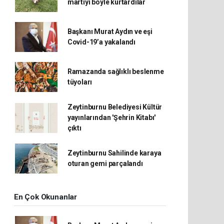
martıyı böyle kurtardılar
Başkanı Murat Aydın ve eşi
Covid-19’a yakalandı
Ramazanda sağlıklı beslenme
tüyoları
Zeytinburnu Belediyesi Kültür
yayınlarından 'Şehrin Kitabı'
çıktı
Zeytinburnu Sahilinde karaya
oturan gemi parçalandı
En Çok Okunanlar