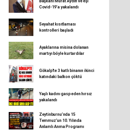
Başkanı Murat Aydın ve eşi
Covid-19’a yakalandı
Seyahat kısıtlaması
kontrolleri başladı
Ayaklarına misina dolanan
martıyı böyle kurtardılar
Gökalp'te 3 katlı binanın ikinci
katındaki balkon çöktü
Yaşlı kadını gasp eden hırsız
yakalandı
Zeytinburnu’nda 15
Temmuz’un 10. Yılında
Anlamlı Anma Programı