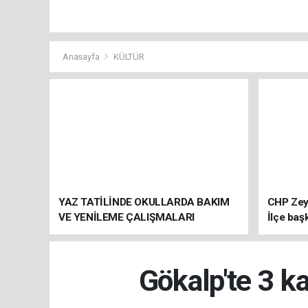
Anasayfa
KÜLTÜR
YAZ TATİLİNDE OKULLARDA BAKIM
CHP Zey
VE YENİLEME ÇALIŞMALARI
İlçe baş
SÜRÜYOR
atandı
Gökalp'te 3 ka