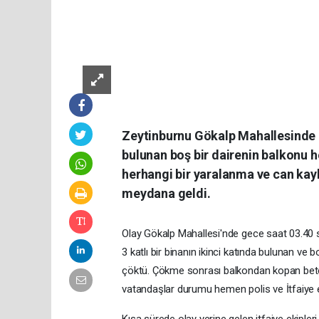
Zeytinburnu Gökalp Mahallesinde ge
bulunan boş bir dairenin balkonu 
herhangi bir yaralanma ve can kay
meydana geldi.
Olay Gökalp Mahallesi'nde gece saat 03.40 sı
3 katlı bir binanın ikinci katında bulunan v
çöktü. Çökme sonrası balkondan kopan beton 
vatandaşlar durumu hemen polis ve İtfaiye e
Kısa sürede olay yerine gelen itfaiye ekipl