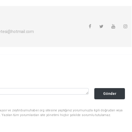
etesi@hotmail.com
Gönder
uyor ve zeytinburnuhaber.org sitesine yaptığınız yorumunuzla ilgili doğrudan veya
. Yazılan tüm yorumlardan site yönetimi hiçbir şekilde sorumlu tutulamaz.