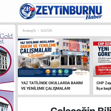
Anasayfa
KÜLTÜR
YAZ TATİLİNDE OKULLARDA BAKIM
CHP Zey
VE YENİLEME ÇALIŞMALARI
İlçe baş
SÜRÜYOR
atandı