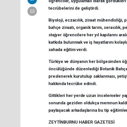
öğrenciler, uygulamalı olarak gördükleri
tecrübelerini de geliştirdi.
Biyoloji, eczacılık, ziraat mühendisliği, 
bahçe ziraatı, organik tarım, seracılık, 
stajyer öğrencilere her yıl kapılarını ar
katkıda bulunmak ve iş hayatlarını kolay
sahada eğitim verdi.
Türkiye ve dünyanın her bölgesinden öğr
öncülüğünde düzenlediği Botanik Bahçe,
preslenerek kurutulup saklanması, yetiştir
hakkında tecrübe edindi.
Gittikleri her yerde uzun incelemeler ya
sonunda geziden oldukça memnun kaldığın
paylaşacak arkadaşlarına bu tip eğitimle
ZEYTİNBURNU HABER GAZETESİ