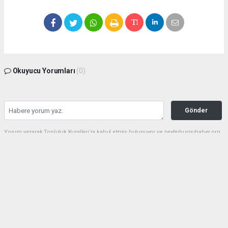
Okuyucu Yorumları
(0)
Gönder
Yorum yazarak Topluluk Kuralları’nı kabul etmiş bulunuyor ve zeytinburnuhaber.org
sitesine yaptığınız yorumunuzla ilgili doğrudan veya dolaylı tüm sorumluluğu tek
başınıza üstleniyorsunuz. Yazılan tüm yorumlardan site yönetimi hiçbir şekilde
sorumlu tutulamaz.
haber paketi
haber scripti
haber yazılımı
Tüm hakları saklı tutulmaktadır.Copyright 2026©