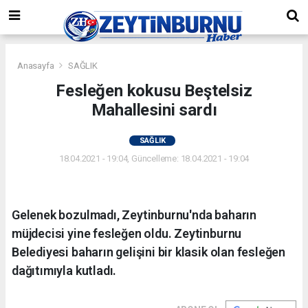
Anasayfa
SAĞLIK
Fesleğen kokusu Beştelsiz
Mahallesini sardı
SAĞLIK
18.04.2021 - 19:04, Güncelleme: 18.04.2021 - 19:04
Gelenek bozulmadı, Zeytinburnu'nda baharın
müjdecisi yine fesleğen oldu. Zeytinburnu
Belediyesi baharın gelişini bir klasik olan fesleğen
dağıtımıyla kutladı.