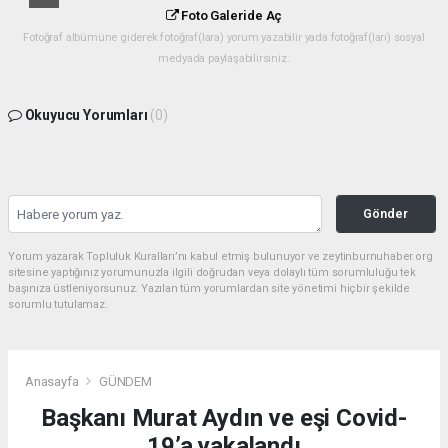
Foto Galeride Aç
Fotoğraf albümüne giderek fotoğraf(lara) yorum yazabilir yada fotoğraf(ları) sosyal
medyada paylaşabilirsiniz.
Okuyucu Yorumları
(0)
Gönder
Yorum yazarak Topluluk Kuralları’nı kabul etmiş bulunuyor ve zeytinburnuhaber.org
sitesine yaptığınız yorumunuzla ilgili doğrudan veya dolaylı tüm sorumluluğu tek
başınıza üstleniyorsunuz. Yazılan tüm yorumlardan site yönetimi hiçbir şekilde
sorumlu tutulamaz.
Anasayfa
GÜNDEM
Başkanı Murat Aydın ve eşi Covid-
19’a yakalandı