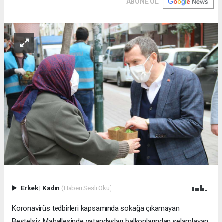
ABONE OL
Erkek
|
Kadın
(Haberi Sesli Oku)
Koronavirüs tedbirleri kapsamında sokağa çıkamayan
Beştelsiz Mahallesinde vatandaşları balkonlarından selamlayan