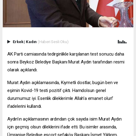
Erkek
|
Kadın
(Haberi Sesli Oku)
AK Parti camiasında tedirginlikle karşılanan test sonucu daha
sonra Beykoz Belediye Başkanı Murat Aydın tarafından resmi
olarak açıklandı.
Murat Aydın açıklamasında, Kıymetli dostlar, bugün ben ve
eşimin Kovid-19 testi pozitif çıktı. Hamdolsun genel
durumumuz iyi. Esenlik dileklerimle Allah’a emanet olun”
ifadelerini kullandı.
Aydın’ın açıklamasının ardından çok sayıda isim Murat Aydın
için geçmiş olsun dileklerini ifade etti. Bu isimler arasında,
Ümraniye Belediye
escort sefaköy
Başkanı İsmet Yıldırım,