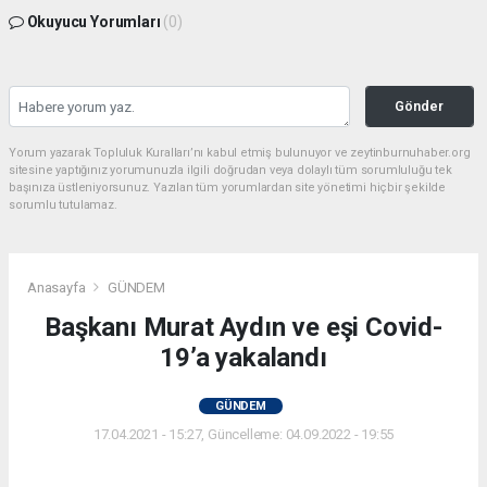
Okuyucu Yorumları
(0)
Gönder
Yorum yazarak Topluluk Kuralları’nı kabul etmiş bulunuyor ve zeytinburnuhaber.org
sitesine yaptığınız yorumunuzla ilgili doğrudan veya dolaylı tüm sorumluluğu tek
başınıza üstleniyorsunuz. Yazılan tüm yorumlardan site yönetimi hiçbir şekilde
sorumlu tutulamaz.
Anasayfa
GÜNDEM
Başkanı Murat Aydın ve eşi Covid-
19’a yakalandı
GÜNDEM
17.04.2021 - 15:27, Güncelleme: 04.09.2022 - 19:55