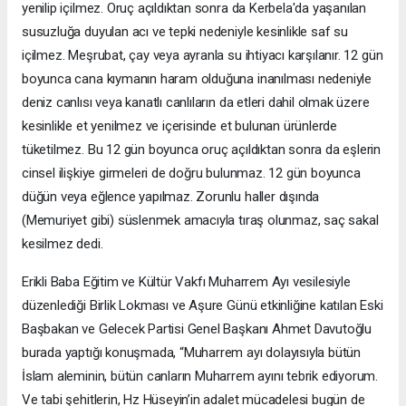
yenilip içilmez. Oruç açıldıktan sonra da Kerbela'da yaşanılan
susuzluğa duyulan acı ve tepki nedeniyle kesinlikle saf su
içilmez. Meşrubat, çay veya ayranla su ihtiyacı karşılanır. 12 gün
boyunca cana kıymanın haram olduğuna inanılması nedeniyle
deniz canlısı veya kanatlı canlıların da etleri dahil olmak üzere
kesinlikle et yenilmez ve içerisinde et bulunan ürünlerde
tüketilmez. Bu 12 gün boyunca oruç açıldıktan sonra da eşlerin
cinsel ilişkiye girmeleri de doğru bulunmaz. 12 gün boyunca
düğün veya eğlence yapılmaz. Zorunlu haller dışında
(Memuriyet gibi) süslenmek amacıyla tıraş olunmaz, saç sakal
kesilmez dedi.
Erikli Baba Eğitim ve Kültür Vakfı Muharrem Ayı vesilesiyle
düzenlediği Birlik Lokması ve Aşure Günü etkinliğine katılan Eski
Başbakan ve Gelecek Partisi Genel Başkanı Ahmet Davutoğlu
burada yaptığı konuşmada, “Muharrem ayı dolayısıyla bütün
İslam aleminin, bütün canların Muharrem ayını tebrik ediyorum.
Ve tabi şehitlerin, Hz Hüseyin’in adalet mücadelesi bugün de