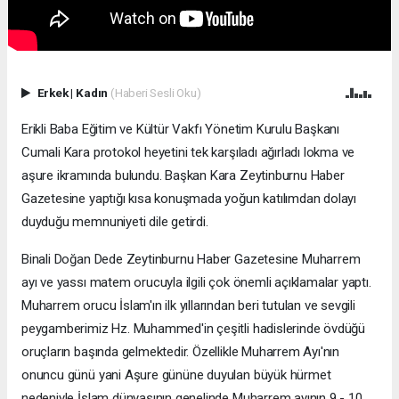
Erkek
|
Kadın
(Haberi Sesli Oku)
Erikli Baba Eğitim ve Kültür Vakfı Yönetim Kurulu Başkanı
Cumali Kara protokol heyetini tek karşıladı ağırladı lokma ve
aşure ikramında bulundu. Başkan Kara Zeytinburnu Haber
Gazetesine yaptığı kısa konuşmada yoğun katılımdan dolayı
duyduğu memnuniyeti dile getirdi.
Binali Doğan Dede Zeytinburnu Haber Gazetesine Muharrem
ayı ve yassı matem orucuyla ilgili çok önemli açıklamalar yaptı.
Muharrem orucu İslam'ın ilk yıllarından beri tutulan ve sevgili
peygamberimiz Hz. Muhammed'in çeşitli hadislerinde övdüğü
oruçların başında gelmektedir. Özellikle Muharrem Ayı'nın
onuncu günü yani Aşure gününe duyulan büyük hürmet
nedeniyle İslam dünyasının genelinde Muharrem ayının 9 - 10