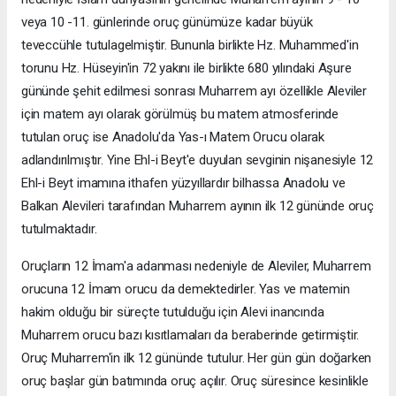
veya 10 -11. günlerinde oruç günümüze kadar büyük
teveccühle tutulagelmiştir. Bununla birlikte Hz. Muhammed'in
torunu Hz. Hüseyin'in 72 yakını ile birlikte 680 yılındaki Aşure
gününde şehit edilmesi sonrası Muharrem ayı özellikle Aleviler
için matem ayı olarak görülmüş bu matem atmosferinde
tutulan oruç ise Anadolu'da Yas-ı Matem Orucu olarak
adlandırılmıştır. Yine Ehl-i Beyt'e duyulan sevginin nişanesiyle 12
Ehl-i Beyt imamına ithafen yüzyıllardır bilhassa Anadolu ve
Balkan Alevileri tarafından Muharrem ayının ilk 12 gününde oruç
tutulmaktadır.
Oruçların 12 İmam'a adanması nedeniyle de Aleviler, Muharrem
orucuna 12 İmam orucu da demektedirler. Yas ve matemin
hakim olduğu bir süreçte tutulduğu için Alevi inancında
Muharrem orucu bazı kısıtlamaları da beraberinde getirmiştir.
Oruç Muharrem'in ilk 12 gününde tutulur. Her gün gün doğarken
oruç başlar gün batımında oruç açılır. Oruç süresince kesinlikle