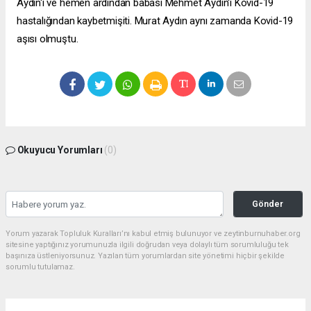
Aydın'ı ve hemen ardından babası Mehmet Aydın'ı Kovid-19
hastalığından kaybetmişiti. Murat Aydın aynı zamanda Kovid-19
aşısı olmuştu.
Okuyucu Yorumları
(0)
Gönder
Yorum yazarak Topluluk Kuralları’nı kabul etmiş bulunuyor ve zeytinburnuhaber.org
sitesine yaptığınız yorumunuzla ilgili doğrudan veya dolaylı tüm sorumluluğu tek
başınıza üstleniyorsunuz. Yazılan tüm yorumlardan site yönetimi hiçbir şekilde
sorumlu tutulamaz.