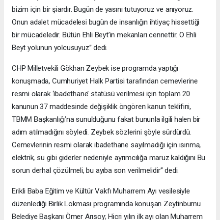
bizim için bir şiardır. Bugün de yasını tutuyoruz ve anıyoruz.
Onun adalet mücadelesi bugün de insanlığın ihtiyaç hissettiği
bir mücadeledir. Bütün Ehli Beyt’in mekanları cennettir. O Ehli
Beyt yolunun yolcusuyuz” dedi.
CHP Milletvekili Gökhan Zeybek ise programda yaptığı
konuşmada, Cumhuriyet Halk Partisi tarafından cemevlerine
resmi olarak ‘ibadethane’ statüsü verilmesi için toplam 20
kanunun 37 maddesinde değişiklik öngören kanun teklifini,
TBMM Başkanlığı’na sunulduğunu fakat bununla ilgili halen bir
adım atılmadığını söyledi. Zeybek sözlerini şöyle sürdürdü.
Cemevlerinin resmi olarak ibadethane sayılmadığı için ısınma,
elektrik, su gibi giderler nedeniyle ayrımcılığa maruz kaldığını Bu
sorun derhal çözülmeli, bu ayıba son verilmelidir” dedi.
Erikli Baba Eğitim ve Kültür Vakfı Muharrem Ayı vesilesiyle
düzenlediği Birlik Lokması programında konuşan Zeytinburnu
Belediye Başkanı Ömer Arısoy; Hicri yılın ilk ayı olan Muharrem