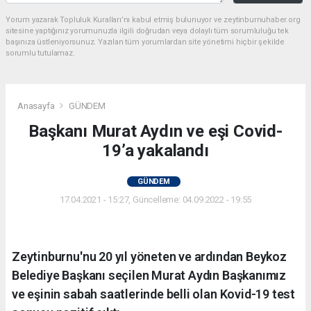
Yorum yazarak Topluluk Kuralları’nı kabul etmiş bulunuyor ve zeytinburnuhaber.org
sitesine yaptığınız yorumunuzla ilgili doğrudan veya dolaylı tüm sorumluluğu tek
başınıza üstleniyorsunuz. Yazılan tüm yorumlardan site yönetimi hiçbir şekilde
sorumlu tutulamaz.
Anasayfa
GÜNDEM
Başkanı Murat Aydın ve eşi Covid-
19’a yakalandı
GÜNDEM
17.04.2021 - 15:27, Güncelleme: 04.09.2022 - 19:55
Zeytinburnu'nu 20 yıl yöneten ve ardından Beykoz
Belediye Başkanı seçilen Murat Aydın Başkanımız
ve eşinin sabah saatlerinde belli olan Kovid-19 test