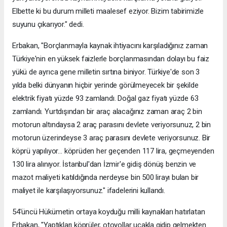
Elbette ki bu durum milleti maalesef eziyor. Bizim tabirimizle
suyunu çıkarıyor." dedi.
Erbakan, "Borçlanmayla kaynak ihtiyacını karşıladığınız zaman
Türkiye'nin en yüksek faizlerle borçlanmasından dolayı bu faiz
yükü de ayrıca gene milletin sırtına biniyor. Türkiye'de son 3
yılda belki dünyanın hiçbir yerinde görülmeyecek bir şekilde
elektrik fiyatı yüzde 93 zamlandı. Doğal gaz fiyatı yüzde 63
zamlandı. Yurtdışından bir araç alacağınız zaman araç 2 bin
motorun altındaysa 2 araç parasını devlete veriyorsunuz, 2 bin
motorun üzerindeyse 3 araç parasını devlete veriyorsunuz. Bir
köprü yapılıyor… köprüden her geçenden 117 lira, geçmeyenden
130 lira alınıyor. İstanbul'dan İzmir'e gidiş dönüş benzin ve
mazot maliyeti katıldığında nerdeyse bin 500 lirayı bulan bir
maliyet ile karşılaşıyorsunuz." ifadelerini kullandı.
54'üncü Hükümetin ortaya koyduğu milli kaynakları hatırlatan
Erbakan, "Yaptıkları köprüler, otoyollar uçakla gidip gelmekten