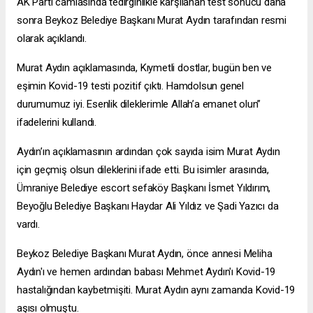
AK Parti camiasında tedirginlikle karşılanan test sonucu daha
sonra Beykoz Belediye Başkanı Murat Aydın tarafından resmi
olarak açıklandı.
Murat Aydın açıklamasında, Kıymetli dostlar, bugün ben ve
eşimin Kovid-19 testi pozitif çıktı. Hamdolsun genel
durumumuz iyi. Esenlik dileklerimle Allah’a emanet olun”
ifadelerini kullandı.
Aydın’ın açıklamasının ardından çok sayıda isim Murat Aydın
için geçmiş olsun dileklerini ifade etti. Bu isimler arasında,
Ümraniye Belediye
escort sefaköy
Başkanı İsmet Yıldırım,
Beyoğlu Belediye Başkanı Haydar Ali Yıldız ve Şadi Yazıcı da
vardı.
Beykoz Belediye Başkanı Murat Aydın, önce annesi Meliha
Aydın'ı ve hemen ardından babası Mehmet Aydın'ı Kovid-19
hastalığından kaybetmişiti. Murat Aydın aynı zamanda Kovid-19
aşısı olmuştu.