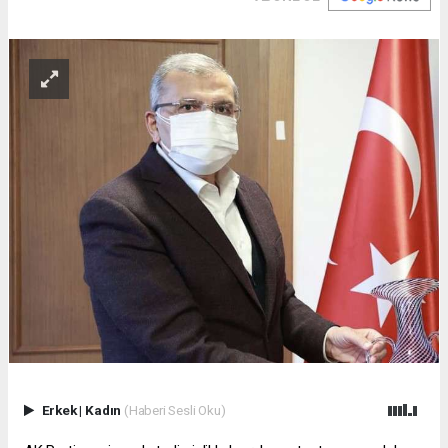
Erkek
|
Kadın
(Haberi Sesli Oku)