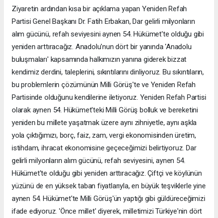
Ziyaretin ardından kısa bir açıklama yapan Yeniden Refah
Partisi Genel Başkanı Dr. Fatih Erbakan, Dar gelirli milyonların
alım gücünü, refah seviyesini aynen 54. Hükümet'te olduğu gibi
yeniden arttıracağız. Anadolu'nun dört bir yanında 'Anadolu
buluşmaları' kapsamında halkımızın yanına giderek bizzat
kendimiz derdini, taleplerini, sıkıntılarını dinliyoruz. Bu sıkıntıların,
bu problemlerin çözümünün Milli Görüş'te ve Yeniden Refah
Partisinde olduğunu kendilerine iletiyoruz. Yeniden Refah Partisi
olarak aynen 54. Hükümet'teki Milli Görüş bolluk ve bereketini
yeniden bu millete yaşatmak üzere aynı zihniyetle, aynı aşkla
yola çıktığımızı, borç, faiz, zam, vergi ekonomisinden üretim,
istihdam, ihracat ekonomisine geçeceğimizi belirtiyoruz. Dar
gelirli milyonların alım gücünü, refah seviyesini, aynen 54.
Hükümet'te olduğu gibi yeniden arttıracağız. Çiftçi ve köylünün
yüzünü de en yüksek taban fiyatlarıyla, en büyük teşviklerle yine
aynen 54. Hükümet'te Milli Görüş'ün yaptığı gibi güldüreceğimizi
ifade ediyoruz. 'Önce millet' diyerek, milletimizi Türkiye'nin dört