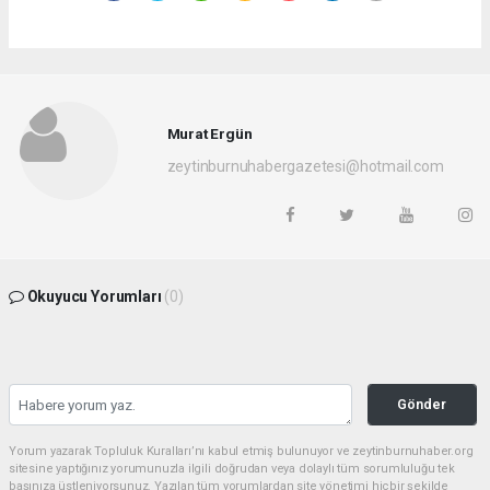
Murat Ergün
zeytinburnuhabergazetesi@hotmail.com
Okuyucu Yorumları
(0)
Gönder
Yorum yazarak Topluluk Kuralları’nı kabul etmiş bulunuyor ve zeytinburnuhaber.org
sitesine yaptığınız yorumunuzla ilgili doğrudan veya dolaylı tüm sorumluluğu tek
başınıza üstleniyorsunuz. Yazılan tüm yorumlardan site yönetimi hiçbir şekilde