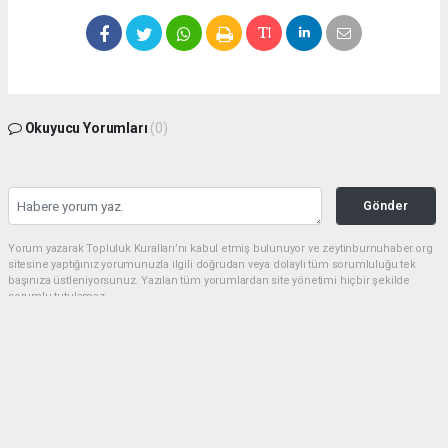
Okuyucu Yorumları
(0)
Gönder
Yorum yazarak Topluluk Kuralları’nı kabul etmiş bulunuyor ve zeytinburnuhaber.org
sitesine yaptığınız yorumunuzla ilgili doğrudan veya dolaylı tüm sorumluluğu tek
başınıza üstleniyorsunuz. Yazılan tüm yorumlardan site yönetimi hiçbir şekilde
sorumlu tutulamaz.
haber paketi
haber scripti
haber yazılımı
Tüm hakları saklı tutulmaktadır.Copyright 2026©