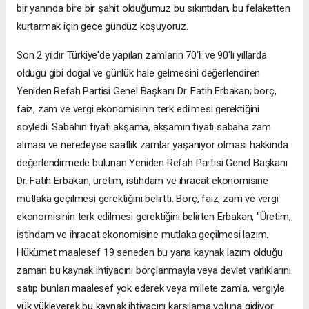
bir yanında bire bir şahit olduğumuz bu sıkıntıdan, bu felaketten
kurtarmak için gece gündüz koşuyoruz.
Son 2 yıldır Türkiye'de yapılan zamların 70'li ve 90'lı yıllarda
olduğu gibi doğal ve günlük hale gelmesini değerlendiren
Yeniden Refah Partisi Genel Başkanı Dr. Fatih Erbakan; borç,
faiz, zam ve vergi ekonomisinin terk edilmesi gerektiğini
söyledi. Sabahın fiyatı akşama, akşamın fiyatı sabaha zam
alması ve neredeyse saatlik zamlar yaşanıyor olması hakkında
değerlendirmede bulunan Yeniden Refah Partisi Genel Başkanı
Dr. Fatih Erbakan, üretim, istihdam ve ihracat ekonomisine
mutlaka geçilmesi gerektiğini belirtti. Borç, faiz, zam ve vergi
ekonomisinin terk edilmesi gerektiğini belirten Erbakan, "Üretim,
istihdam ve ihracat ekonomisine mutlaka geçilmesi lazım.
Hükümet maalesef 19 seneden bu yana kaynak lazım olduğu
zaman bu kaynak ihtiyacını borçlanmayla veya devlet varlıklarını
satıp bunları maalesef yok ederek veya millete zamla, vergiyle
yük yükleyerek bu kaynak ihtiyacını karşılama yoluna gidiyor.