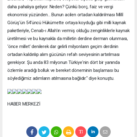
daha pahalıya geliyor. Neden? Çünkü borç, faiz ve vergi
ekonomisi yüzünden… Bunun acilen ortadan kaldırılması Millî
Görüş'ün 54'üncü Hükümette ortaya koyduğu gibi milli kaynak
paketleriyle, Cenab-ı Allah'ın vermiş olduğu zenginliklerle kaynak
üretilmesi ve bu kaynakla da milletin derdine derman olunması,
'önce millet' denilerek dar gelirli milyonların geçim derdinin
ortadan kaldırılıp alım gücünün refah seviyesinin artırılması
gerekiyor. Şu anda 83 milyonun Türkiye'nin dört bir yanında
özlemle aradığı bolluk ve bereket döneminin başlaması bu
söylediğimiz adımların atılmasına bağlıdır." diye konuştu.
HABER MERKEZİ