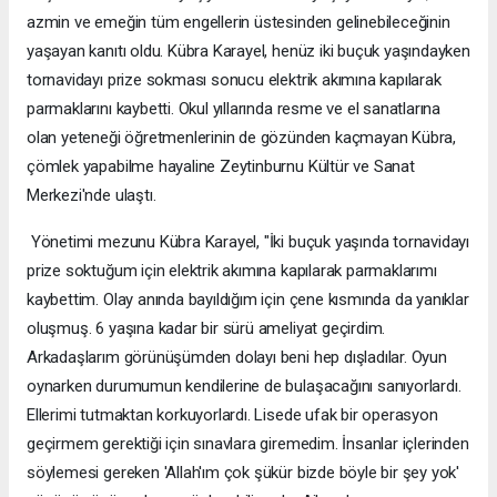
azmin ve emeğin tüm engellerin üstesinden gelinebileceğinin
yaşayan kanıtı oldu. Kübra Karayel, henüz iki buçuk yaşındayken
tornavidayı prize sokması sonucu elektrik akımına kapılarak
parmaklarını kaybetti. Okul yıllarında resme ve el sanatlarına
olan yeteneği öğretmenlerinin de gözünden kaçmayan Kübra,
çömlek yapabilme hayaline Zeytinburnu Kültür ve Sanat
Merkezi'nde ulaştı.
Yönetimi mezunu Kübra Karayel, "İki buçuk yaşında tornavidayı
prize soktuğum için elektrik akımına kapılarak parmaklarımı
kaybettim. Olay anında bayıldığım için çene kısmında da yanıklar
oluşmuş. 6 yaşına kadar bir sürü ameliyat geçirdim.
Arkadaşlarım görünüşümden dolayı beni hep dışladılar. Oyun
oynarken durumumun kendilerine de bulaşacağını sanıyorlardı.
Ellerimi tutmaktan korkuyorlardı. Lisede ufak bir operasyon
geçirmem gerektiği için sınavlara giremedim. İnsanlar içlerinden
söylemesi gereken 'Allah'ım çok şükür bizde böyle bir şey yok'