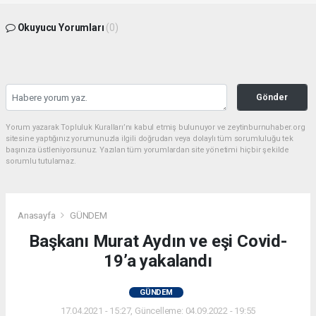
Okuyucu Yorumları
(0)
Gönder
Yorum yazarak Topluluk Kuralları’nı kabul etmiş bulunuyor ve zeytinburnuhaber.org
sitesine yaptığınız yorumunuzla ilgili doğrudan veya dolaylı tüm sorumluluğu tek
başınıza üstleniyorsunuz. Yazılan tüm yorumlardan site yönetimi hiçbir şekilde
sorumlu tutulamaz.
Anasayfa
GÜNDEM
Başkanı Murat Aydın ve eşi Covid-
19’a yakalandı
GÜNDEM
17.04.2021 - 15:27, Güncelleme: 04.09.2022 - 19:55