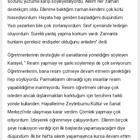
sözünü yüzüme karşı söyleyebiliyordu. Ailem her zaman
destekçim oldu. Ellerime baktığım zaman kendimi çok kötü
hissediyordum. Hayata hep geriden başladığımı düşündüm.
Yazı yazarken bile çok zorlanıyordum. Sınıf içerisinde tedirgin
oluyordum. Sürekli yanlış yapma korkum vardı. Zamanla
bunların gereksiz endişeler olduğunu anladım" dedi.
Öğretmenlerinin desteğiyle el sanatlarına yöneldiğini söyleyen
Karayel, " Resim yapmayı ve şarkı söylemeyi de çok seviyorum.
Öğretmenlerim, bana resim çizmeye devam etmem gerektiğini
hep söylüyordu. Parmaklarım olmadığı içini insanlar resim
yapabildiğime inanmıyordu. Resim öğretmeni olmayı çok
istedim ancak dışlanmaktan korktuğum için tercihimi farklı
yönde kullandım. Hayallerime Zeytinburnu Kültür ve Sanat
Merkezi'nde ulaşmaya karar verdim. Çömlek yapmayı çok
istiyordum. İzleyerek öğrenmeye çalışıyordum. Ellerim birçok
şeye reaksiyon verdiği için ilk başlarda yapamayacağım diye
düşündüm. İlk bir hafta sıkıntı yaşamayınca kursa devam ettim.