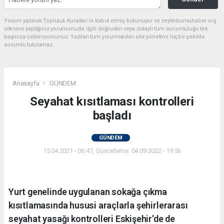
Yorum yazarak Topluluk Kuralları’nı kabul etmiş bulunuyor ve zeytinburnuhaber.org
sitesine yaptığınız yorumunuzla ilgili doğrudan veya dolaylı tüm sorumluluğu tek
başınıza üstleniyorsunuz. Yazılan tüm yorumlardan site yönetimi hiçbir şekilde
sorumlu tutulamaz.
Anasayfa
GÜNDEM
Seyahat kısıtlaması kontrolleri
başladı
GÜNDEM
15.04.2021 - 06:47, Güncelleme: 04.09.2022 - 19:56
Yurt genelinde uygulanan sokağa çıkma
kısıtlamasında hususi araçlarla şehirlerarası
seyahat yasağı kontrolleri Eskişehir’de de