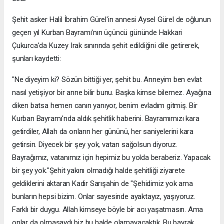
Şehit asker Halil İbrahim Gürel'in annesi Aysel Gürel de oğlunun
geçen yıl Kurban Bayramı'nın üçüncü gününde Hakkari
Çukurca'da Kuzey Irak sınırında şehit edildiğini dile getirerek,
şunları kaydetti:
"Ne diyeyim ki? Sözün bittiği yer, şehit bu. Anneyim ben evlat
nasıl yetişiyor bir anne bilir bunu. Başka kimse bilemez. Ayağına
diken batsa hemen canın yanıyor, benim evladım gitmiş. Bir
Kurban Bayramı'nda aldık şehitlik haberini. Bayramımızı kara
getirdiler, Allah da onların her gününü, her saniyelerini kara
getirsin. Diyecek bir şey yok, vatan sağolsun diyoruz.
Bayrağımız, vatanımız için hepimiz bu yolda beraberiz. Yapacak
bir şey yok."Şehit yakını olmadığı halde şehitliği ziyarete
geldiklerini aktaran Kadir Sarışahin de "Şehidimiz yok ama
bunların hepsi bizim. Onlar sayesinde ayaktayız, yaşıyoruz.
Farklı bir duygu. Allah kimseye böyle bir acı yaşatmasın. Ama
onlar da olmasaydı biz bu halde olamayacaktık. Bu bayrak