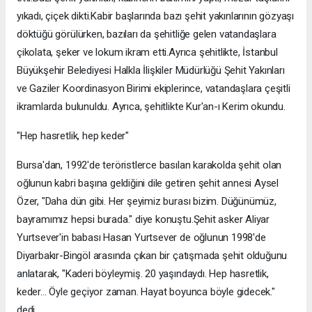
yıkadı, çiçek dikti.Kabir başlarında bazı şehit yakınlarının gözyaşı
döktüğü görülürken, bazıları da şehitliğe gelen vatandaşlara
çikolata, şeker ve lokum ikram etti.Ayrıca şehitlikte, İstanbul
Büyükşehir Belediyesi Halkla İlişkiler Müdürlüğü Şehit Yakınları
ve Gaziler Koordinasyon Birimi ekiplerince, vatandaşlara çeşitli
ikramlarda bulunuldu. Ayrıca, şehitlikte Kur'an-ı Kerim okundu.
"Hep hasretlik, hep keder"
Bursa'dan, 1992'de teröristlerce basılan karakolda şehit olan
oğlunun kabri başına geldiğini dile getiren şehit annesi Aysel
Özer, "Daha dün gibi. Her şeyimiz burası bizim. Düğünümüz,
bayramımız hepsi burada." diye konuştu.Şehit asker Aliyar
Yurtsever'in babası Hasan Yurtsever de oğlunun 1998'de
Diyarbakır-Bingöl arasında çıkan bir çatışmada şehit olduğunu
anlatarak, "Kaderi böyleymiş. 20 yaşındaydı. Hep hasretlik,
keder... Öyle geçiyor zaman. Hayat boyunca böyle gidecek."
dedi.