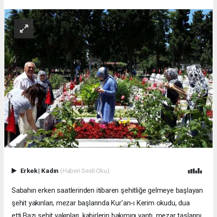
Erkek
|
Kadın
(Haberi Sesli Oku)
Sabahın erken saatlerinden itibaren şehitliğe gelmeye başlayan
şehit yakınları, mezar başlarında Kur'an-ı Kerim okudu, dua
etti.Bazı şehit yakınları, kabirlerin bakımını yaptı, mezar taşlarını