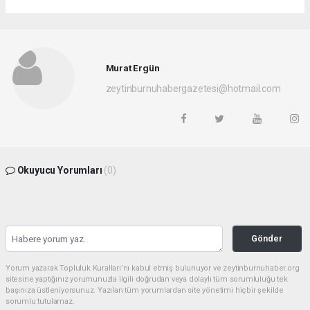
Murat Ergün
zeytinburnuhabergazetesi@hotmail.com
Okuyucu Yorumları
(0)
Gönder
Yorum yazarak Topluluk Kuralları’nı kabul etmiş bulunuyor ve zeytinburnuhaber.org
sitesine yaptığınız yorumunuzla ilgili doğrudan veya dolaylı tüm sorumluluğu tek
başınıza üstleniyorsunuz. Yazılan tüm yorumlardan site yönetimi hiçbir şekilde
sorumlu tutulamaz.