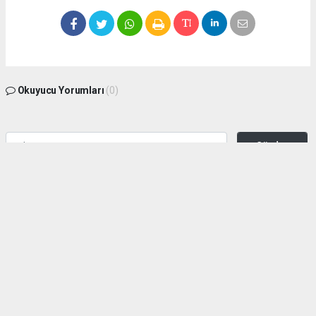
Okuyucu Yorumları
(0)
Gönder
Yorum yazarak Topluluk Kuralları’nı kabul etmiş bulunuyor ve zeytinburnuhaber.org
sitesine yaptığınız yorumunuzla ilgili doğrudan veya dolaylı tüm sorumluluğu tek
başınıza üstleniyorsunuz. Yazılan tüm yorumlardan site yönetimi hiçbir şekilde
sorumlu tutulamaz.
haber paketi
haber scripti
haber yazılımı
Tüm hakları saklı tutulmaktadır.Copyright 2026©