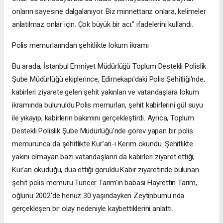
onların sayesine dalgalanıyor. Biz minnettarız onlara, kelimeler
anlatılmaz onlar için. Çok büyük bir acı." ifadelerini kullandı.
Polis memurlarından şehitlikte lokum ikramı
Bu arada, İstanbul Emniyet Müdürlüğü Toplum Destekli Polislik
Şube Müdürlüğü ekiplerince, Edirnekapı'daki Polis Şehitliği'nde,
kabirleri ziyarete gelen şehit yakınları ve vatandaşlara lokum
ikramında bulunuldu.Polis memurları, şehit kabirlerini gül suyu
ile yıkayıp, kabirlerin bakımını gerçekleştirdi. Ayrıca, Toplum
Destekli Polislik Şube Müdürlüğü'nde görev yapan bir polis
memurunca da şehitlikte Kur'an-ı Kerim okundu. Şehitlikte
yakını olmayan bazı vatandaşların da kabirleri ziyaret ettiği,
Kur'an okuduğu, dua ettiği görüldü.Kabir ziyaretinde bulunan
şehit polis memuru Tuncer Tarım'ın babası Hayrettin Tarım,
oğlunu 2002'de henüz 30 yaşındayken Zeytinburnu'nda
gerçekleşen bir olay nedeniyle kaybettiklerini anlattı.