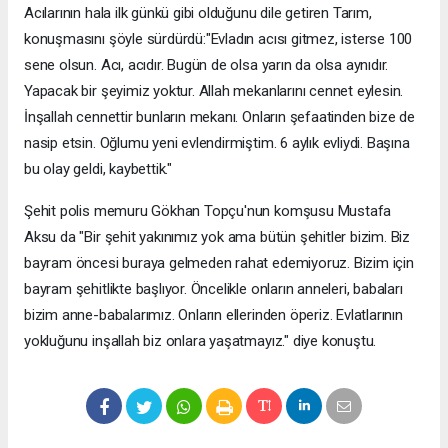
Acılarının hala ilk günkü gibi olduğunu dile getiren Tarım,
konuşmasını şöyle sürdürdü:"Evladın acısı gitmez, isterse 100
sene olsun. Acı, acıdır. Bugün de olsa yarın da olsa aynıdır.
Yapacak bir şeyimiz yoktur. Allah mekanlarını cennet eylesin.
İnşallah cennettir bunların mekanı. Onların şefaatinden bize de
nasip etsin. Oğlumu yeni evlendirmiştim. 6 aylık evliydi. Başına
bu olay geldi, kaybettik."
Şehit polis memuru Gökhan Topçu'nun komşusu Mustafa
Aksu da "Bir şehit yakınımız yok ama bütün şehitler bizim. Biz
bayram öncesi buraya gelmeden rahat edemiyoruz. Bizim için
bayram şehitlikte başlıyor. Öncelikle onların anneleri, babaları
bizim anne-babalarımız. Onların ellerinden öperiz. Evlatlarının
yokluğunu inşallah biz onlara yaşatmayız." diye konuştu.