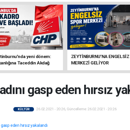
tinburnu'nda yeni dönem:
ZEYTİNBURNU’NA ENGELSİZ
kanlığına Taceddin Akdağ
MERKEZİ GELİYOR
kadını gasp eden hırsız ya
26.02.2021 - 20:26, Güncelleme: 26.02.2021 - 20:26
KÜLTÜR