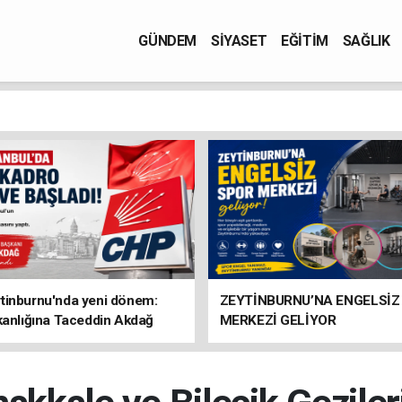
GÜNDEM
SİYASET
EĞİTİM
SAĞLIK
tinburnu'nda yeni dönem:
ZEYTİNBURNU’NA ENGELSİZ
kanlığına Taceddin Akdağ
MERKEZİ GELİYOR