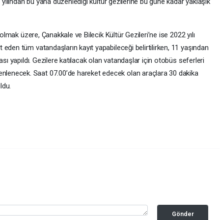
0 yılından bu yana düzenlediği kültür gezilerine bu güne kadar yaklaşık
 olmak üzere, Çanakkale ve Bilecik Kültür Gezileri’ne ise 2022 yılı
eden tüm vatandaşların kayıt yapabileceği belirtilirken, 11 yaşından
ası yapıldı. Gezilere katılacak olan vatandaşlar için otobüs seferleri
enecek. Saat 07.00’de hareket edecek olan araçlara 30 dakika
ldu.
Gönder