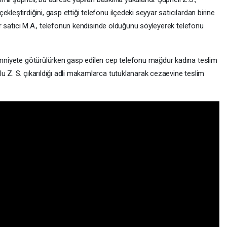
kleştirdiğini, gasp ettiği telefonu ilçedeki seyyar satıcılardan birine
yyar satıcı M.A., telefonun kendisinde olduğunu söyleyerek telefonu
 emniyete götürülürken gasp edilen cep telefonu mağdur kadına teslim
u Z. S. çıkarıldığı adli makamlarca tutuklanarak cezaevine teslim