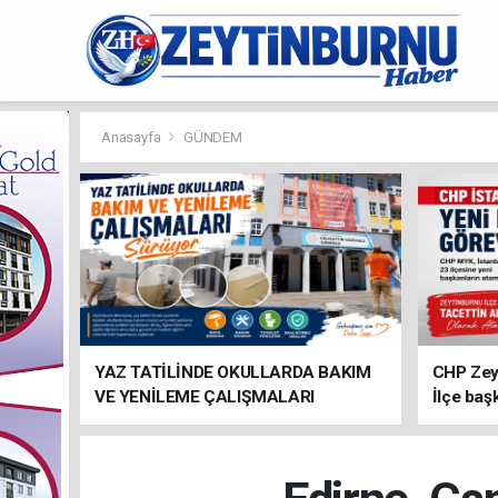
Anasayfa
GÜNDEM
YAZ TATİLİNDE OKULLARDA BAKIM
CHP Zey
VE YENİLEME ÇALIŞMALARI
İlçe baş
SÜRÜYOR
atandı