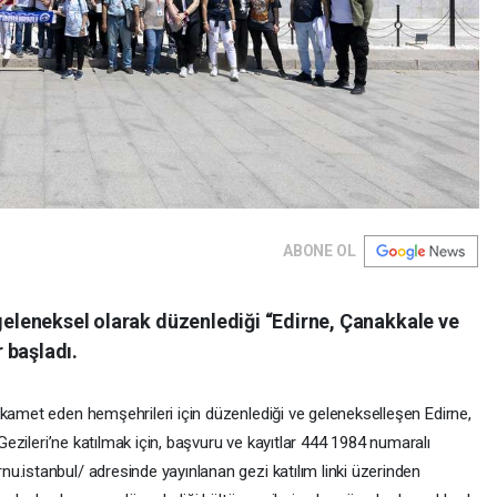
ABONE OL
 geleneksel olarak düzenlediği “Edirne, Çanakkale ve
r başladı.
ikamet eden hemşehrileri için düzenlediği ve gelenekselleşen Edirne,
 Gezileri’ne katılmak için, başvuru ve kayıtlar 444 1984 numaralı
u.istanbul/ adresinde yayınlanan gezi katılım linki üzerinden