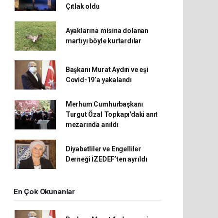
Çıtlak oldu
Ayaklarına misina dolanan
martıyı böyle kurtardılar
Başkanı Murat Aydın ve eşi
Covid-19’a yakalandı
Merhum Cumhurbaşkanı
Turgut Özal Topkapı'daki anıt
mezarında anıldı
Diyabetliler ve Engelliler
Derneği İZEDEF’ten ayrıldı
En Çok Okunanlar