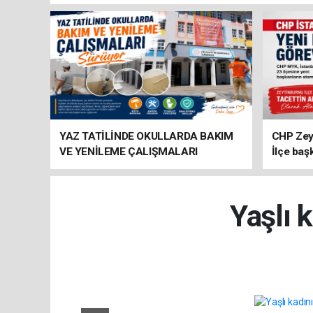
YAZ TATİLİNDE OKULLARDA BAKIM
CHP Zey
VE YENİLEME ÇALIŞMALARI
İlçe baş
SÜRÜYOR
atandı
Yaşlı 