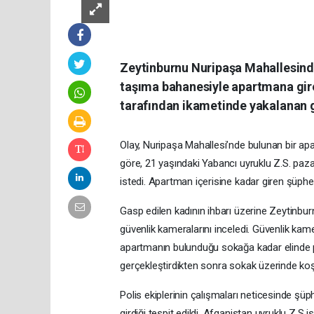
Zeytinburnu Nuripaşa Mahallesinde
taşıma bahanesiyle apartmana giren
tarafından ikametinde yakalanan g
Olay, Nuripaşa Mahallesi’nde bulunan bir apa
göre, 21 yaşındaki Yabancı uyruklu Z.S. pazar
istedi. Apartman içerisine kadar giren şüphel
Gasp edilen kadının ihbarı üzerine Zeytinbur
güvenlik kameralarını inceledi. Güvenlik kame
apartmanın bulunduğu sokağa kadar elinde poş
gerçekleştirdikten sonra sokak üzerinde koş
Polis ekiplerinin çalışmaları neticesinde şü
girdiği tespit edildi. Afganistan uyruklu Z.S i