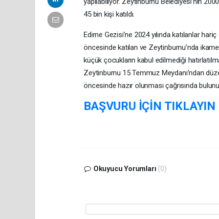
yapılabiliyor. Zeytinburnu Belediyesi’nin 200
45 bin kişi katıldı.
Edirne Gezisi’ne 2024 yılında katılanlar hariç
öncesinde katılan ve Zeytinburnu’nda ikamet 
küçük çocukların kabul edilmediği hatırlatılm
Zeytinburnu 15 Temmuz Meydanı’ndan düzenl
öncesinde hazır olunması çağrısında bulunu
BAŞVURU İÇİN TIKLAYIN
Okuyucu Yorumları
(0)