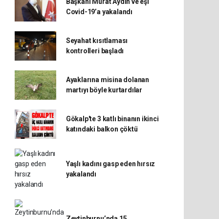
Başkanı Murat Aydın ve eşi
Covid-19’a yakalandı
Seyahat kısıtlaması
kontrolleri başladı
Ayaklarına misina dolanan
martıyı böyle kurtardılar
Gökalp'te 3 katlı binanın ikinci
katındaki balkon çöktü
Yaşlı kadını gasp eden hırsız
yakalandı
Zeytinburnu’nda 15