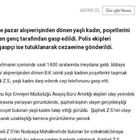
ABONE OL
 pazar alışverişinden dönen yaşlı kadın, poşetlerini
 genç tarafından gasp edildi. Polis ekipleri
aspçı ise tutuklanarak cezaevine gönderildi.
rtmanın içerisinde saat 14.00 sıralarında meydana geldi. İddiaya
 alışverişinden dönen B.K. isimli yaşlı kadının poşetlerini taşımak
i Z.S., yaşlı kadını darp ederek cep telefonunu gasp etti.
nu İlçe Emniyet Müdürlüğü Asayiş Büro Amirliği ekipleri olay yerindeki
rasına yansıyan görüntülerde, şüpheli kişinin olayın gerçekleştiği
et bulunan yaşlı kadını takip ettiği görüldü. Şüpheli Z.S.’nin olayı
arak uzaklaştığı kamera görüntülerine yansıdı.
pheli Z.S’nin Nuripaşa Mahallesi’nde bulunan bir sokaktaki binaya
simli şüpheli, bu adrese yapılan baskınla yakalandı. Şüpheli Z.S.,