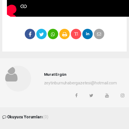
Murat Ergün
zeytinburnuhabergazetesi@hotmail.com
Okuyucu Yorumları
(0)