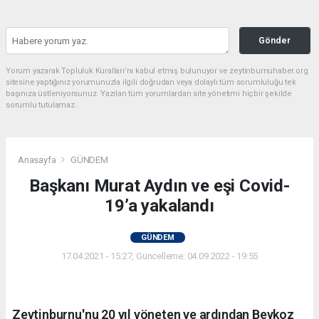
Gönder
Yorum yazarak Topluluk Kuralları’nı kabul etmiş bulunuyor ve zeytinburnuhaber.org
sitesine yaptığınız yorumunuzla ilgili doğrudan veya dolaylı tüm sorumluluğu tek
başınıza üstleniyorsunuz. Yazılan tüm yorumlardan site yönetimi hiçbir şekilde
sorumlu tutulamaz.
Anasayfa
GÜNDEM
Başkanı Murat Aydın ve eşi Covid-
19’a yakalandı
GÜNDEM
17.04.2021 - 15:27, Güncelleme: 04.09.2022 - 19:55
Zeytinburnu'nu 20 yıl yöneten ve ardından Beykoz