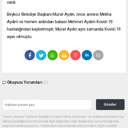
vardı.
Beykoz Belediye Başkanı Murat Aydın, önce annesi Meliha
Aydın'ı ve hemen ardından babası Mehmet Aydın'ı Kovid-19
hastalığından kaybetmişiti. Murat Aydın aynı zamanda Kovid-19
aşısı olmuştu.
Okuyucu Yorumları
(0)
Gönder
Yorum yazarak Topluluk Kuralları’nı kabul etmiş bulunuyor ve zeytinburnuhaber.org
sitesine yaptığınız yorumunuzla ilgili doğrudan veya dolaylı tüm sorumluluğu tek
başınıza üstleniyorsunuz. Yazılan tüm yorumlardan site yönetimi hiçbir şekilde