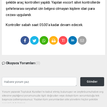
şekilde araç kontrolleri yapıldı. Yapılan
escort silivri
kontrollerde
şehirlerarası seyahat izin belgesi olmayan kişilere idari para
cezası uygulandı.
Kontroller sabah saat 05.00'a kadar devam edecek.
Okuyucu Yorumları
(0)
Gönder
Yorum yazarak Topluluk Kuralları’nı kabul etmiş bulunuyor ve zeytinburnuhaber.org
sitesine yaptığınız yorumunuzla ilgili doğrudan veya dolaylı tüm sorumluluğu tek
başınıza üstleniyorsunuz. Yazılan tüm yorumlardan site yönetimi hiçbir şekilde
sorumlu tutulamaz.