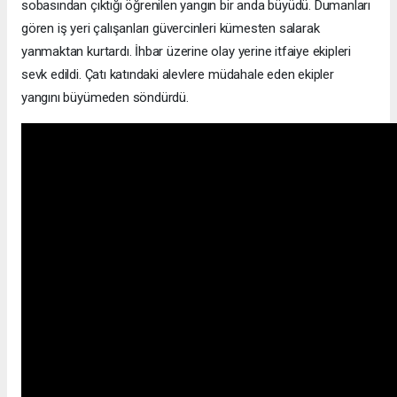
sobasından çıktığı öğrenilen yangın bir anda büyüdü. Dumanları
gören iş yeri çalışanları güvercinleri kümesten salarak
yanmaktan kurtardı. İhbar üzerine olay yerine itfaiye ekipleri
sevk edildi. Çatı katındaki alevlere müdahale eden ekipler
yangını büyümeden söndürdü.