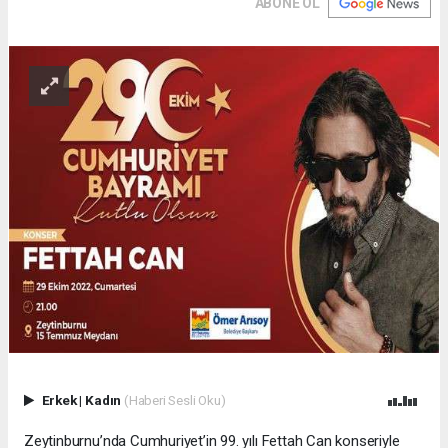
ABONE OL
Erkek
|
Kadın
(Haberi Sesli Oku)
Zeytinburnu’nda Cumhuriyet’in 99. yılı Fettah Can konseriyle