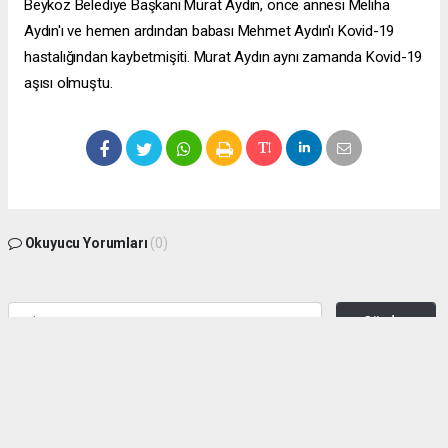
Beykoz Belediye Başkanı Murat Aydın, önce annesi Meliha
Aydın'ı ve hemen ardından babası Mehmet Aydın'ı Kovid-19
hastalığından kaybetmişiti. Murat Aydın aynı zamanda Kovid-19
aşısı olmuştu.
Okuyucu Yorumları
(0)
Gönder
Yorum yazarak Topluluk Kuralları’nı kabul etmiş bulunuyor ve zeytinburnuhaber.org
sitesine yaptığınız yorumunuzla ilgili doğrudan veya dolaylı tüm sorumluluğu tek
başınıza üstleniyorsunuz. Yazılan tüm yorumlardan site yönetimi hiçbir şekilde
sorumlu tutulamaz.