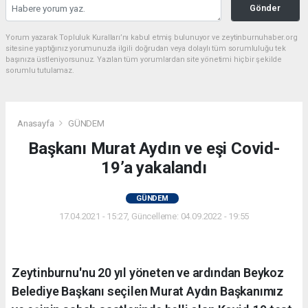
Gönder
Yorum yazarak Topluluk Kuralları’nı kabul etmiş bulunuyor ve zeytinburnuhaber.org
sitesine yaptığınız yorumunuzla ilgili doğrudan veya dolaylı tüm sorumluluğu tek
başınıza üstleniyorsunuz. Yazılan tüm yorumlardan site yönetimi hiçbir şekilde
sorumlu tutulamaz.
Anasayfa
GÜNDEM
Başkanı Murat Aydın ve eşi Covid-
19’a yakalandı
GÜNDEM
17.04.2021 - 15:27, Güncelleme: 04.09.2022 - 19:55
Zeytinburnu'nu 20 yıl yöneten ve ardından Beykoz
Belediye Başkanı seçilen Murat Aydın Başkanımız