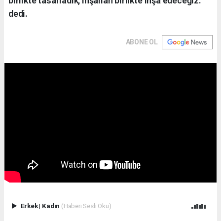
birlikte tasarladık, inşallah birlikte inşa edeceğiz.”
dedi.
ABONE OL
Erkek
|
Kadın
(Haberi Sesli Oku)