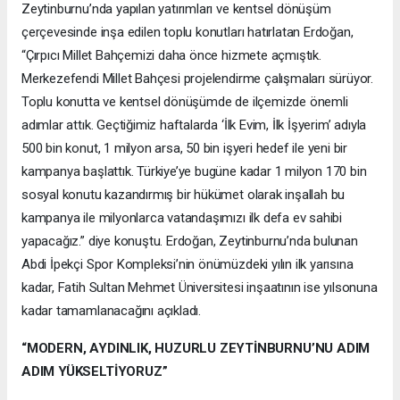
Zeytinburnu’nda yapılan yatırımları ve kentsel dönüşüm
çerçevesinde inşa edilen toplu konutları hatırlatan Erdoğan,
“Çırpıcı Millet Bahçemizi daha önce hizmete açmıştık.
Merkezefendi Millet Bahçesi projelendirme çalışmaları sürüyor.
Toplu konutta ve kentsel dönüşümde de ilçemizde önemli
adımlar attık. Geçtiğimiz haftalarda ‘İlk Evim, İlk İşyerim’ adıyla
500 bin konut, 1 milyon arsa, 50 bin işyeri hedef ile yeni bir
kampanya başlattık. Türkiye’ye bugüne kadar 1 milyon 170 bin
sosyal konutu kazandırmış bir hükümet olarak inşallah bu
kampanya ile milyonlarca vatandaşımızı ilk defa ev sahibi
yapacağız.” diye konuştu. Erdoğan, Zeytinburnu’nda bulunan
Abdi İpekçi Spor Kompleksi’nin önümüzdeki yılın ilk yarısına
kadar, Fatih Sultan Mehmet Üniversitesi inşaatının ise yılsonuna
kadar tamamlanacağını açıkladı.
“MODERN, AYDINLIK, HUZURLU ZEYTİNBURNU’NU ADIM
ADIM YÜKSELTİYORUZ”