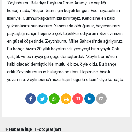
Zeytinburnu Belediye Başkanı Ömer Arısoy ise yaptığı
konuşmada, “Bugün bizim için büyük bir gün. Eser siyasetinin
lideriyle, Cumhurbaşkanımızla birlikteyiz. Kendisine en kalbi
şükranlarımı sunuyorum. Yanımızda olduğunuz, heyecanımızı
paylaştığınız için hepinize çok teşekkür ediyorum. Sizi evimizin
en güzel köşesinde, Zeytinburnu Millet Bahçesi’nde ağırlıyoruz.
Bu bahçe bizim 20 yıllık hayalimizdi, yemyeşil bir rüyaydı. Çok
çalıştık ve bu rüyayı gerçeğe dönüştürdük. ‘Zeytinburnu’nun
kalbi olacak’ demiştik. Ne mutlu ki bize, öyle oldu. Bu bahçe
artık Zeytinburnu’nun buluşma noktası. Hepimize, biricik
yuvamıza, Zeytinburnu’muza hayırlı uğurlu olsun.” diye konuştu.
Haberle İlişkili Fotoğraf(lar)