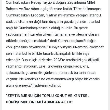
Cumhurbaşkanı Recep Tayyip Erdoğan, Zeytinburnu Millet
Bahçesi ve Buz Adası açılış törenine katıldı. Törende konuşan
Cumhurbaşkanı Erdoğan, “Fatihin milletimize yadigârı İstanbul
sadece ülkemizin değil tüm dünyanın gözde şehridir. İstanbul
aşığı bir Cumhurbaşkanınınız olduğunu bilin. Bu şehre
yaptığımız her hizmetin ülkenin tamamına ve ötesine ulaşan
etkilerle dönüşü olmaktadır.” dedi. Cumhurbaşkanı Erdoğan
konuşmasının devamında; “Türkiye yüzyılını ülkemizin lokomotif
şehri İstanbul ile birlikte tasarladık, inşallah birlikte inşa
edeceğiz. Bunun için sizlerden 2023’te tercihinizi çok dikkatli
yapmanızı istiyorum. Eski Türkiye’nin kavga, kaos, kriz,
istikrarsızlık, güvensizlik günlerine dönersek bu tarihi fırsatı
kaçırırız. Ne kendimize ne evlatlarımıza karşı böyle bir vebalin
altına giremeyiz.” ifadelerini kullandı.
“ZEYTİNBURNU İÇİN TOPLU KONUT VE KENTSEL
DÖNÜŞÜMDE ÖNEMLİ ADIMLAR ATTIK”