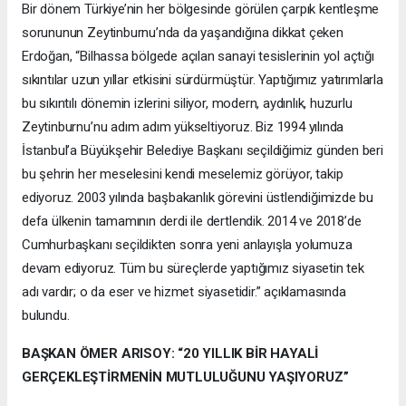
Bir dönem Türkiye’nin her bölgesinde görülen çarpık kentleşme
sorununun Zeytinburnu’nda da yaşandığına dikkat çeken
Erdoğan, “Bilhassa bölgede açılan sanayi tesislerinin yol açtığı
sıkıntılar uzun yıllar etkisini sürdürmüştür. Yaptığımız yatırımlarla
bu sıkıntılı dönemin izlerini siliyor, modern, aydınlık, huzurlu
Zeytinburnu’nu adım adım yükseltiyoruz. Biz 1994 yılında
İstanbul’a Büyükşehir Belediye Başkanı seçildiğimiz günden beri
bu şehrin her meselesini kendi meselemiz görüyor, takip
ediyoruz. 2003 yılında başbakanlık görevini üstlendiğimizde bu
defa ülkenin tamamının derdi ile dertlendik. 2014 ve 2018’de
Cumhurbaşkanı seçildikten sonra yeni anlayışla yolumuza
devam ediyoruz. Tüm bu süreçlerde yaptığımız siyasetin tek
adı vardır; o da eser ve hizmet siyasetidir.” açıklamasında
bulundu.
BAŞKAN ÖMER ARISOY: “20 YILLIK BİR HAYALİ
GERÇEKLEŞTİRMENİN MUTLULUĞUNU YAŞIYORUZ”