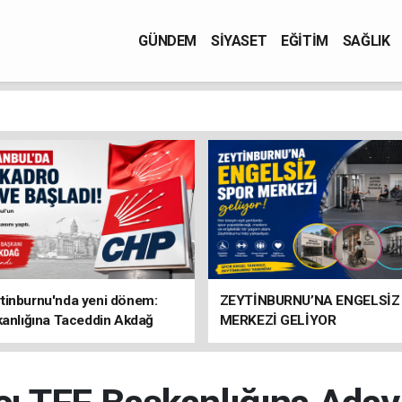
GÜNDEM
SİYASET
EĞİTİM
SAĞLIK
tinburnu'nda yeni dönem:
ZEYTİNBURNU’NA ENGELSİZ
kanlığına Taceddin Akdağ
MERKEZİ GELİYOR