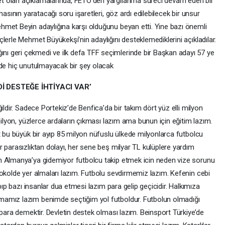
t olan açıklamalarında, FETÖ'den yargılanma süreci devam eden bir
masının yaratacağı soru işaretleri, göz ardı edilebilecek bir unsur
met Beyin adaylığına karşı olduğunu beyan etti. Yine bazı önemli
lerle Mehmet Büyükekşi’nin adaylığını desteklemediklerini açıkladılar.
 geri çekmedi ve ilk defa TFF seçimlerinde bir Başkan adayı 57 ye
nde hiç unutulmayacak bir şey olacak
İ DESTEĞE İHTİYACI VAR’
ildir. Sadece Portekiz’de Benfica’da bir takım dört yüz elli milyon
milyon, yüzlerce ardaların çıkması lazım ama bunun için eğitim lazım.
t bu büyük bir ayıp 85 milyon nüfuslu ülkede milyonlarca futbolcu
 parasızlıktan dolayı, her sene beş milyar TL kulüplere yardım
m Almanya’ya gidemiyor futbolcu takip etmek icin neden vize sorunu
tokolde yer almaları lazım. Futbolu sevdirmemiz lazım. Kefenin cebi
apıp bazı insanlar dua etmesi lazım para gelip geçicidir. Halkımıza
mamız lazım benimde seçtiğim yol futboldur. Futbolun olmadığı
 para demektir. Devletin destek olması lazım. Beinsport Türkiye’de