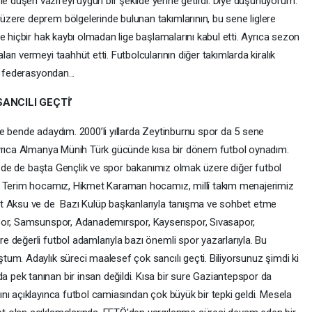
düşen vazifeyi uygun bir şekilde yerine getirdi. Diye düşünüyorum.
zere deprem bölgelerinde bulunan takımlarının, bu sene liglere
e hiçbir hak kaybı olmadan lige başlamalarını kabul etti. Ayrıca sezon
rı vermeyi taahhüt etti. Futbolcularının diğer takımlarda kiralık
n federasyondan...
ANCILI GEÇTİ’
e bende adaydım. 2000’li yıllarda Zeytinburnu spor da 5 sene
Ayrıca Almanya Münih Türk gücünde kısa bir dönem futbol oynadım.
ye’de de başta Gençlik ve spor bakanımız olmak üzere diğer futbol
h Terim hocamız, Hikmet Karaman hocamız, millî takım menajerimiz
at Aksu ve de Bazı Kulüp başkanlarıyla tanışma ve sohbet etme
por, Samsunspor, Adanademırspor, Kayserıspor, Sıvasapor,
 değerli futbol adamlarıyla bazı önemli spor yazarlarıyla. Bu
um. Adaylık süreci maalesef çok sancılı geçti. Biliyorsunuz şimdi ki
pek tanınan bir insan değildi. Kısa bir sure Gaziantepspor da
nı açıklayınca futbol camiasından çok büyük bir tepki geldi. Mesela