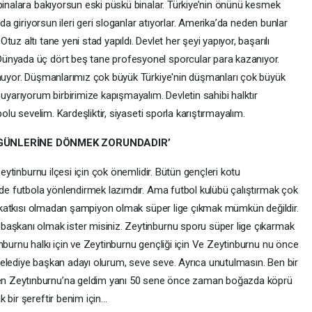
binalara bakıyorsun eski püskü binalar. Türkiye’nin önünü kesmek
ada giriyorsun ileri geri sloganlar atıyorlar. Amerika’da neden bunlar
uz altı tane yeni stad yapıldı. Devlet her şeyi yapıyor, başarılı
ünyada üç dört beş tane profesyonel sporcular para kazanıyor.
unuyor. Düşmanlarımız çok büyük Türkiye'nin düşmanları çok büyük
 uyarıyorum birbirimize kapışmayalım. Devletin sahibi halktır
bolu sevelim. Kardeşliktir, siyaseti sporla karıştırmayalım.
 GÜNLERİNE DÖNMEK ZORUNDADIR’
Zeytinburnu ilçesi için çok önemlidir. Bütün gençleri kotu
 de futbola yönlendirmek lazımdır. Ama futbol kulübü çalıştırmak çok
ımı katkısı olmadan şampiyon olmak süper lige çıkmak mümkün değildir.
başkanı olmak ister misiniz. Zeytinburnu sporu süper lige çıkarmak
nburnu halkı için ve Zeytinburnu gençliği için Ve Zeytinburnu nu önce
elediye başkan adayı olurum, seve seve. Ayrıca unutulmasın. Ben bir
n Zeytınburnu’na geldim yanı 50 sene önce zaman boğazda köprü
 bir şereftir benim için…