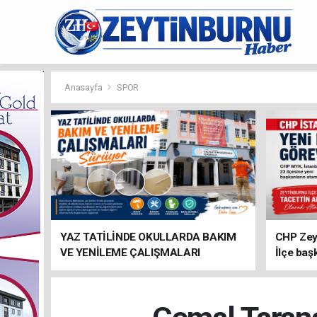
Anasayfa
SPOR
YAZ TATİLİNDE OKULLARDA BAKIM
CHP Zey
VE YENİLEME ÇALIŞMALARI
İlçe baş
SÜRÜYOR
atandı