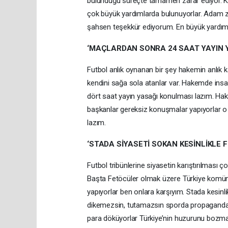
bulunduğu süreçte tamamen zarar ediyor. Kata
çok büyük yardımlarda bulunuyorlar. Adam 
şahsen teşekkür ediyorum. En büyük yardıml
‘MAÇLARDAN SONRA 24 SAAT YAYIN 
Futbol anlık oynanan bir şey hakemin anlık k
kendini sağa sola atanlar var. Hakemde ins
dört saat yayın yasağı konulması lazım. Hake
başkanlar gereksiz konuşmalar yapıyorlar o s
lazım.
‘STADA SİYASETİ SOKAN KESİNLİKLE 
Futbol tribünlerine siyasetin karıştırılması 
Başta Fetöcüler olmak üzere Türkiye komüni
yapıyorlar ben onlara karşıyım. Stada kesin
dikemezsin, tutamazsın sporda propaganda 
para döküyorlar Türkiye’nin huzurunu bozmak 