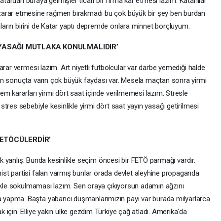
rdan buraya gelmişler ticari bir firma kâr etmesi lazım. Katarlılar
zarar etmesine rağmen bırakmadı bu çok büyük bir şey ben burdan
arın birini de Katar yaptı depremde onlara minnet borçluyum.
YASAĞI MUTLAKA KONULMALIDIR’
arar vermesi lazım. Art niyetli futbolcular var darbe yemediği halde
an sonuçta varın çok büyük faydası var. Mesela maçtan sonra yirmi
m kararları yirmi dört saat içinde verilmemesi lazım. Stresle
tres sebebiyle kesinlikle yirmi dört saat yayın yasağı getirilmesi
FETÖCÜLERDİR’
çok yanlış. Bunda kesinlikle seçim öncesi bir FETÖ parmağı vardır.
st partisi falan varmış bunlar orada devlet aleyhine propaganda
likle sokulmaması lazım. Sen oraya çıkıyorsun adamın ağzını
yapma. Başta yabancı düşmanlarımızın payı var burada milyarlarca
için. Elliye yakın ülke gezdim Türkiye çağ atladı. Amerika’da