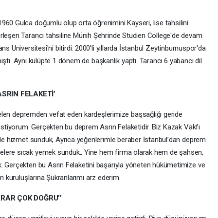
960 Gulca doğumlu olup orta öğrenimini Kayseri, lise tahsilini
erleşen Tarancı tahsiline Münih Şehrinde Studien College'de devam
s Universitesi'ni bitirdi. 2000'li yıllarda İstanbul Zeytinburnuspor'da
tanıştı. Aynı kulüpte 1 dönem de başkanlık yaptı. Tarancı 6 yabancı dil
SRIN FELAKETİ’
n depremden vefat eden kardeşlerimize başsağlığı geride
 istiyorum. Gerçekten bu deprem Asrın Felaketidir. Biz Kazak Vakfı
inde hizmet sunduk, Ayrıca yeğenlerimle beraber İstanbul’dan deprem
elere sıcak yemek sunduk.. Yine hem firma olarak hem de şahsen,
k. Gerçekten bu Asrın Felaketini başarıyla yöneten hükümetimize ve
um kuruluşlarına Şükranlarımı arz ederim.
KARAR ÇOK DOĞRU’’