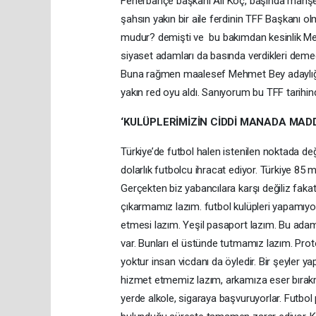
Fenerbahçe başkanı Alı Koç, başında manşe
şahsın yakın bir aile ferdinin TFF Başkanı ol
mudur? demişti ve bu bakımdan kesinlik Meh
siyaset adamları da basında verdikleri demeç
Buna rağmen maalesef Mehmet Bey adaylığını
yakın red oyu aldı. Sanıyorum bu TFF tarihi
‘KULÜPLERİMİZİN CİDDİ MANADA MADD
Türkiye’de futbol halen istenilen noktada değ
dolarlık futbolcu ihracat ediyor. Türkiye 85 
Gerçekten biz yabancılara karşı değiliz faka
çıkarmamız lazım. futbol kulüpleri yapamıyor
etmesi lazım. Yeşil pasaport lazım. Bu ada
var. Bunları el üstünde tutmamız lazım. Pro
yoktur insan vicdanı da öyledir. Bir şeyler y
hizmet etmemiz lazım, arkamıza eser bırak
yerde alkole, sigaraya başvuruyorlar. Futbol