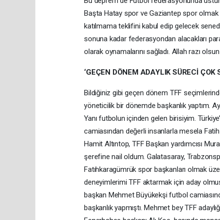
Bu deprem de Futbol federasyonunda üstüne 
Başta Hatay spor ve Gaziantep spor olmak ü
katılmama teklifini kabul edip gelecek sened
sonuna kadar federasyondan alacakları parala
olarak oynamalarını sağladı. Allah razı olsu
‘GEÇEN DÖNEM ADAYLIK SÜRECİ ÇOK S
Bildiğiniz gibi geçen dönem TFF seçimlerind
yöneticilik bir dönemde başkanlık yaptım. 
Yanı futbolun içinden gelen birisiyim. Türki
camiasından değerli insanlarla mesela Fati
Hamit Altıntop, TFF Başkan yardımcısı Mur
şerefine nail oldum. Galatasaray, Trabzons
Fatıhkaragümrük spor başkanları olmak üzere
deneyimlerimi TFF aktarmak için aday olmuşt
başkan Mehmet Büyükekşi futbol camiasında 
başkanlık yapmıştı. Mehmet bey TFF adaylığı