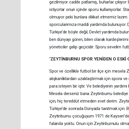
gezilmiyor cadde patlamış, buharlar çıkıyor 
istiyorlar onun içinde sporu kullanıyorlar. St
olmuyor peki bunlara dikkat etmemiz lazım. Ot
sporcularımıza maddi yardımda bulunuyor. D
Türkiye’de böyle değil, Devlet yardımda bul
ben dünyayı gören, bilen olarak kardeşlerimi
yöneticiler gelip geçicidir. Sporu sevelim fut
‘ZEYTİNBURNU SPOR YENİDEN O ESKİ
Spor ve özellikle futbol bir ilçe için mesela 
alışkanlıklardan uzaklaştırmak için spora ve
para isteyen bir iştir. Ve belediyenin yard
Mesela derseniz bana Zeytinburnu belediye 
için, hiç tereddüt etmeden evet derim. Zeyti
Türkiye’de sonrada Dünyada tanıtmak için. B
Zeytinburnu çocuğuyum 1971 de Kayseri’de
falanda yoktu. Onun için Zeytinburnulu olmak