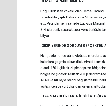
CEMAL TARANCI KİMDİR?
Doğu Türkistan kökenli olan Cemal Tarancı 1
İstanbul'da yaptı. Daha sonra Almanya'ya y
etti. Ardından aynı şehirde Ludwigs Maximilian
3 yıl idarecilik yaparak spor yöneticiliğiyle 
biliyor.
‘GİDİP YERİNDE GÖRDÜM GERÇEKTEN A
Her şeyden önce güneydoğuda meydana gele
kalanlara geçmiş olsun dileklerimizi iletmek
olarak 150 kişilik bir ekiple deprem bölges
bölgesine giderek. Mutfak kurup depremzed
AFAD ve Kızılay’a maddi bağışlarda bulundu
yurtiçinden ve yurt dışından gelen sivil topl
‘‘TFF’NİN KULÜPLERLE İLGİLİ ALDIĞI 