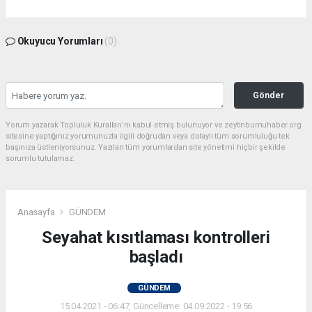
Okuyucu Yorumları
(0)
Gönder
Yorum yazarak Topluluk Kuralları’nı kabul etmiş bulunuyor ve zeytinburnuhaber.org
sitesine yaptığınız yorumunuzla ilgili doğrudan veya dolaylı tüm sorumluluğu tek
başınıza üstleniyorsunuz. Yazılan tüm yorumlardan site yönetimi hiçbir şekilde
sorumlu tutulamaz.
Anasayfa
GÜNDEM
Seyahat kısıtlaması kontrolleri
başladı
GÜNDEM
15.04.2021 - 06:47, Güncelleme: 04.09.2022 - 19:56