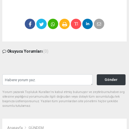
Okuyucu Yorumları
(0)
Gönder
Yorum yazarak Topluluk Kuralları’nı kabul etmiş bulunuyor ve zeytinburnuhaber.org
sitesine yaptığınız yorumunuzla ilgili doğrudan veya dolaylı tüm sorumluluğu tek
başınıza üstleniyorsunuz. Yazılan tüm yorumlardan site yönetimi hiçbir şekilde
sorumlu tutulamaz.
Anasayfa
GÜNDEM