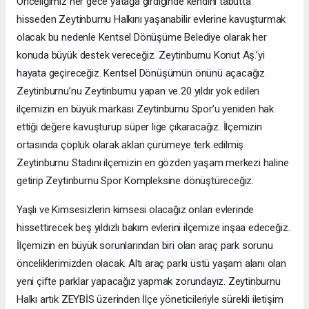
Önceliğimiz her gece yatağa girdiğinde kendini tabutta
hisseden Zeytinburnu Halkını yaşanabilir evlerine kavuşturmak
olacak bu nedenle Kentsel Dönüşüme Belediye olarak her
konuda büyük destek vereceğiz. Zeytinburnu Konut Aş.’yi
hayata geçireceğiz. Kentsel Dönüşümün önünü açacağız.
Zeytinburnu’nu Zeytinburnu yapan ve 20 yıldır yok edilen
ilçemizin en büyük markası Zeytinburnu Spor’u yeniden hak
ettiği değere kavuşturup süper lige çıkaracağız. İlçemizin
ortasında çöplük olarak aklan çürümeye terk edilmiş
Zeytinburnu Stadını ilçemizin en gözden yaşam merkezi haline
getirip Zeytinburnu Spor Kompleksine dönüştüreceğiz.
Yaşlı ve Kimsesizlerin kimsesi olacağız onları evlerinde
hissettirecek beş yıldızlı bakım evlerini ilçemize inşaa edeceğiz.
İlçemizin en büyük sorunlarından biri olan araç park sorunu
önceliklerimizden olacak. Altı araç parkı üstü yaşam alanı olan
yeni çifte parklar yapacağız yapmak zorundayız. Zeytinburnu
Halkı artık ZEYBİS üzerinden İlçe yöneticileriyle sürekli iletişim