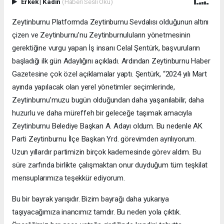
Erkek
|
Kadın
(Haberi Sesli Oku)
Zeytinburnu Platformda Zeytinburnu Sevdalısı olduğunun altını
çizen ve Zeytinburnu’nu Zeytinburnuluların yönetmesinin
gerektiğine vurgu yapan İş insanı Celal Şentürk, başvuruların
başladığı ilk gün Adaylığını açıkladı. Ardından Zeytinburnu Haber
Gazetesine çok özel açıklamalar yaptı. Şentürk, “2024 yılı Mart
ayında yapılacak olan yerel yönetimler seçimlerinde,
Zeytinburnu’muzu bugün olduğundan daha yaşanılabilir, daha
huzurlu ve daha müreffeh bir geleceğe taşımak amacıyla
Zeytinburnu Belediye Başkan A. Adayı oldum. Bu nedenle AK
Parti Zeytinburnu İlçe Başkan Yrd. görevimden ayrılıyorum.
Uzun yıllardır partimizin birçok kademesinde görev aldım. Bu
süre zarfında birlikte çalışmaktan onur duyduğum tüm teşkilat
mensuplarımıza teşekkür ediyorum.
Bu bir bayrak yarışıdır. Bizim bayrağı daha yukarıya
taşıyacağımıza inancımız tamdır. Bu neden yola çıktık.