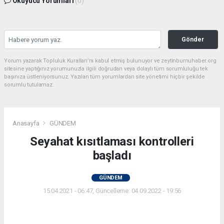
Okuyucu Yorumları
(0)
Gönder
Yorum yazarak Topluluk Kuralları’nı kabul etmiş bulunuyor ve zeytinburnuhaber.org
sitesine yaptığınız yorumunuzla ilgili doğrudan veya dolaylı tüm sorumluluğu tek
başınıza üstleniyorsunuz. Yazılan tüm yorumlardan site yönetimi hiçbir şekilde
sorumlu tutulamaz.
Anasayfa
GÜNDEM
Seyahat kısıtlaması kontrolleri
başladı
GÜNDEM
15.04.2021 - 06:47, Güncelleme: 04.09.2022 - 19:56