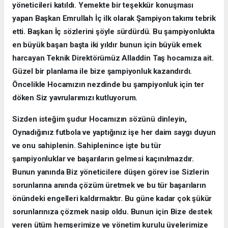
yöneticileri katıldı. Yemekte bir teşekkür konuşması
yapan Başkan Emrullah İç ilk olarak Şampiyon takımı tebrik
etti. Başkan İç sözlerini şöyle sürdürdü. Bu şampiyonlukta
en büyük başarı başta iki yıldır bunun için büyük emek
harcayan Teknik Direktörümüz Alladdin Taş hocamıza ait.
Güzel bir planlama ile bize şampiyonluk kazandırdı.
Öncelikle Hocamızın nezdinde bu şampiyonluk için ter
döken Siz yavrularımızı kutluyorum.
Sizden isteğim şudur Hocamızın sözünü dinleyin,
Oynadığınız futbola ve yaptığınız işe her daim saygı duyun
ve onu sahiplenin. Sahiplenince işte bu tür
şampiyonluklar ve başarıların gelmesi kaçınılmazdır.
Bunun yanında Biz yöneticilere düşen görev ise Sizlerin
sorunlarına anında çözüm üretmek ve bu tür başarıların
önündeki engelleri kaldırmaktır. Bu güne kadar çok şükür
sorunlarınıza çözmek nasip oldu. Bunun için Bize destek
veren ütüm hemşerimize ve yönetim kurulu üyelerimize