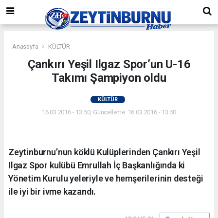
Anasayfa
KÜLTÜR
Çankırı Yeşil Ilgaz Spor’un U-16
Takımı Şampiyon oldu
KÜLTÜR
16.03.2016 - 13:50, Güncelleme: 16.03.2016 - 13:50
Zeytinburnu’nun köklü Kulüplerinden Çankırı Yeşil
Ilgaz Spor kulübü Emrullah İç Başkanlığında ki
Yönetim Kurulu yeleriyle ve hemşerilerinin desteği
ile iyi bir ivme kazandı.