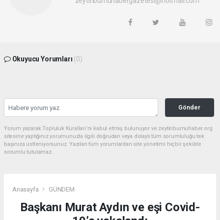
zeytinburnuhabergazetesi@hotmail.com
Okuyucu Yorumları
(0)
Gönder
Yorum yazarak Topluluk Kuralları’nı kabul etmiş bulunuyor ve zeytinburnuhaber.org
sitesine yaptığınız yorumunuzla ilgili doğrudan veya dolaylı tüm sorumluluğu tek
başınıza üstleniyorsunuz. Yazılan tüm yorumlardan site yönetimi hiçbir şekilde
sorumlu tutulamaz.
Anasayfa
GÜNDEM
Başkanı Murat Aydın ve eşi Covid-