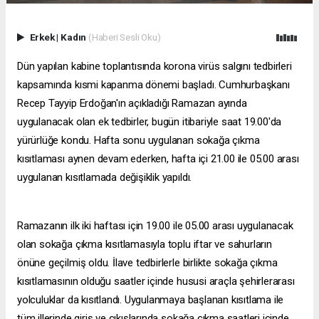
Erkek
|
Kadın
(Haberi Sesli Oku)
Dün yapılan kabine toplantısında korona virüs salgını tedbirleri
kapsamında kısmi kapanma dönemi başladı. Cumhurbaşkanı
Recep Tayyip Erdoğan'ın açıkladığı Ramazan ayında
uygulanacak olan ek tedbirler, bugün itibariyle saat 19.00'da
yürürlüğe kondu. Hafta sonu uygulanan sokağa çıkma
kısıtlaması aynen devam ederken, hafta içi 21.00 ile 05.00 arası
uygulanan kısıtlamada değişiklik yapıldı.
Ramazanın ilk iki haftası için 19.00 ile 05.00 arası uygulanacak
olan sokağa çıkma kısıtlamasıyla toplu iftar ve sahurların
önüne geçilmiş oldu. İlave tedbirlerle birlikte sokağa çıkma
kısıtlamasının olduğu saatler içinde hususi araçla şehirlerarası
yolculuklar da kısıtlandı. Uygulanmaya başlanan kısıtlama ile
tüm illerinde giriş ve çıkışlarında sokağa çıkma saatleri içinde