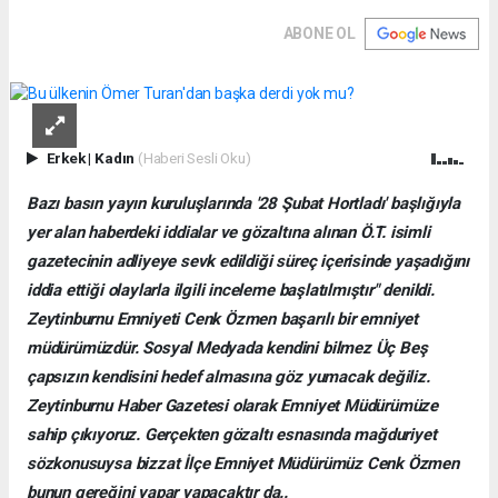
ABONE OL
Erkek
|
Kadın
(Haberi Sesli Oku)
Bazı basın yayın kuruluşlarında '28 Şubat Hortladı' başlığıyla
yer alan haberdeki iddialar ve gözaltına alınan Ö.T. isimli
gazetecinin adliyeye sevk edildiği süreç içerisinde yaşadığını
iddia ettiği olaylarla ilgili inceleme başlatılmıştır" denildi.
Zeytinburnu Emniyeti Cenk Özmen başarılı bir emniyet
müdürümüzdür. Sosyal Medyada kendini bilmez Üç Beş
çapsızın kendisini hedef almasına göz yumacak değiliz.
Zeytinburnu Haber Gazetesi olarak Emniyet Müdürümüze
sahip çıkıyoruz. Gerçekten gözaltı esnasında mağduriyet
sözkonusuysa bizzat İlçe Emniyet Müdürümüz Cenk Özmen
bunun gereğini yapar yapacaktır da..