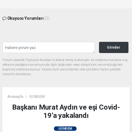
Okuyucu Yorumları
(0)
Gönder
Yorum yazarak Topluluk Kuralları’nı kabul etmiş bulunuyor ve zeytinburnuhaber.org
sitesine yaptığınız yorumunuzla ilgili doğrudan veya dolaylı tüm sorumluluğu tek
başınıza üstleniyorsunuz. Yazılan tüm yorumlardan site yönetimi hiçbir şekilde
sorumlu tutulamaz.
Anasayfa
GÜNDEM
Başkanı Murat Aydın ve eşi Covid-
19’a yakalandı
GÜNDEM