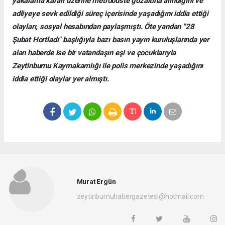
yakalama kararı üzerine metrobüste gözaltına alındığını ve
adliyeye sevk edildiği süreç içerisinde yaşadığını iddia ettiği
olayları, sosyal hesabından paylaşmıştı. Öte yandan "28
Şubat Hortladı" başlığıyla bazı basın yayın kuruluşlarında yer
alan haberde ise bir vatandaşın eşi ve çocuklarıyla
Zeytinburnu Kaymakamlığı ile polis merkezinde yaşadığını
iddia ettiği olaylar yer almıştı.
Murat Ergün
zeytinburnuhabergazetesi@hotmail.com