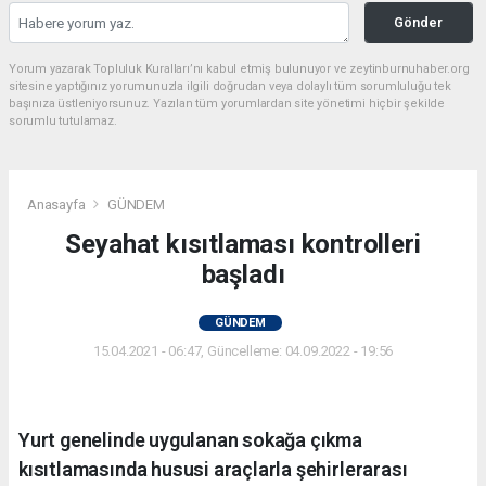
Gönder
Yorum yazarak Topluluk Kuralları’nı kabul etmiş bulunuyor ve zeytinburnuhaber.org
sitesine yaptığınız yorumunuzla ilgili doğrudan veya dolaylı tüm sorumluluğu tek
başınıza üstleniyorsunuz. Yazılan tüm yorumlardan site yönetimi hiçbir şekilde
sorumlu tutulamaz.
Anasayfa
GÜNDEM
Seyahat kısıtlaması kontrolleri
başladı
GÜNDEM
15.04.2021 - 06:47, Güncelleme: 04.09.2022 - 19:56
Yurt genelinde uygulanan sokağa çıkma
kısıtlamasında hususi araçlarla şehirlerarası