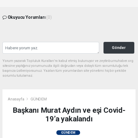
Okuyucu Yorumları
(0)
Gönder
Yorum yazarak Topluluk Kuralları’nı kabul etmiş bulunuyor ve zeytinburnuhaber.org
sitesine yaptığınız yorumunuzla ilgili doğrudan veya dolaylı tüm sorumluluğu tek
başınıza üstleniyorsunuz. Yazılan tüm yorumlardan site yönetimi hiçbir şekilde
sorumlu tutulamaz.
Anasayfa
GÜNDEM
Başkanı Murat Aydın ve eşi Covid-
19’a yakalandı
GÜNDEM