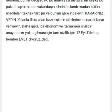
derseniz bunlar değişecek. Bu anayasayı tartışılanlar keşke bu
paketi saptırmadan vatandaşın zihnini bulandırmadan bütün
maddeleri tek tek tartışın ve bunları iyice inceleyin. KARARINIZI
VERİN. Yalanla İftira atan bazı kişilerin sözlerine inanarak karar
vermeyin. Daha güçlü bir ekonomiye, tamamen sivil bir
anayasanın yolu açılması için tam sivillik için 12 Eylül’de hep
beraber EVET diyoruz..dedi.