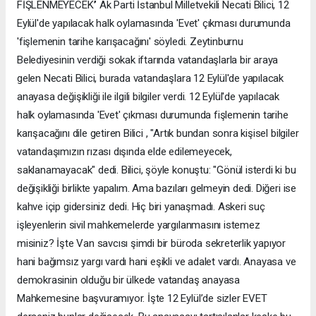
FİŞLENMEYECEK’’ Ak Parti İstanbul Milletvekili Necati Bilici, 12
Eylül'de yapılacak halk oylamasında 'Evet' çıkması durumunda
'fişlemenin tarihe karışacağını' söyledi. Zeytinburnu
Belediyesinin verdiği sokak iftarında vatandaşlarla bir araya
gelen Necati Bilici, burada vatandaşlara 12 Eylül'de yapılacak
anayasa değişikliği ile ilgili bilgiler verdi. 12 Eylül'de yapılacak
halk oylamasında 'Evet' çıkması durumunda fişlemenin tarihe
karışacağını dile getiren Bilici , "Artık bundan sonra kişisel bilgiler
vatandaşımızın rızası dışında elde edilemeyecek,
saklanamayacak" dedi. Bilici, şöyle konuştu: "Gönül isterdi ki bu
değişikliği birlikte yapalım. Ama bazıları gelmeyin dedi. Diğeri ise
kahve içip gidersiniz dedi. Hiç biri yanaşmadı. Askeri suç
işleyenlerin sivil mahkemelerde yargılanmasını istemez
misiniz? İşte Van savcısı şimdi bir büroda sekreterlik yapıyor
hani bağımsız yargı vardı hani eşikli ve adalet vardı. Anayasa ve
demokrasinin olduğu bir ülkede vatandaş anayasa
Mahkemesine başvuramıyor. İşte 12 Eylül’de sizler EVET