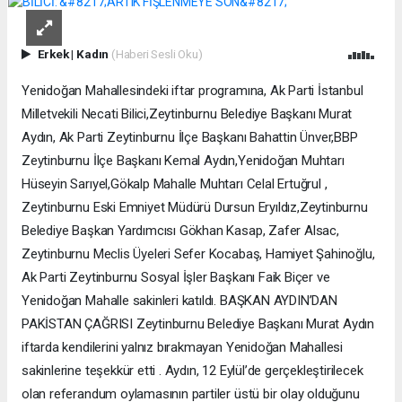
Erkek
|
Kadın
(Haberi Sesli Oku)
Yenidoğan Mahallesindeki iftar programına, Ak Parti İstanbul
Milletvekili Necati Bilici,Zeytinburnu Belediye Başkanı Murat
Aydın, Ak Parti Zeytinburnu İlçe Başkanı Bahattin Ünver,BBP
Zeytinburnu İlçe Başkanı Kemal Aydın,Yenidoğan Muhtarı
Hüseyin Sarıyel,Gökalp Mahalle Muhtarı Celal Ertuğrul ,
Zeytinburnu Eski Emniyet Müdürü Dursun Eryıldız,Zeytinburnu
Belediye Başkan Yardımcısı Gökhan Kasap, Zafer Alsac,
Zeytinburnu Meclis Üyeleri Sefer Kocabaş, Hamiyet Şahinoğlu,
Ak Parti Zeytinburnu Sosyal İşler Başkanı Faik Biçer ve
Yenidoğan Mahalle sakinleri katıldı. BAŞKAN AYDIN’DAN
PAKİSTAN ÇAĞRISI Zeytinburnu Belediye Başkanı Murat Aydın
iftarda kendilerini yalnız bırakmayan Yenidoğan Mahallesi
sakinlerine teşekkür etti . Aydın, 12 Eylül’de gerçekleştirilecek
olan referandum oylamasının partiler üstü bir olay olduğunu