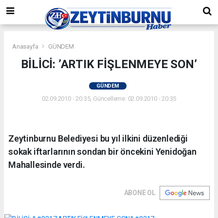
Anasayfa
GÜNDEM
BİLİCİ: ’ARTIK FİŞLENMEYE SON’
GÜNDEM
02.09.2010 - 20:35, Güncelleme: 02.09.2010 - 20:35
Zeytinburnu Belediyesi bu yıl ilkini düzenlediği
sokak iftarlarının sondan bir öncekini Yenidoğan
Mahallesinde verdi.
ABONE OL