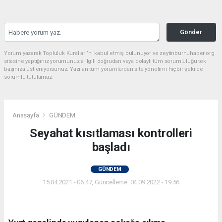
Gönder
Yorum yazarak Topluluk Kuralları’nı kabul etmiş bulunuyor ve zeytinburnuhaber.org
sitesine yaptığınız yorumunuzla ilgili doğrudan veya dolaylı tüm sorumluluğu tek
başınıza üstleniyorsunuz. Yazılan tüm yorumlardan site yönetimi hiçbir şekilde
sorumlu tutulamaz.
Anasayfa
GÜNDEM
Seyahat kısıtlaması kontrolleri
başladı
GÜNDEM
15.04.2021 - 06:47, Güncelleme: 04.09.2022 - 19:56