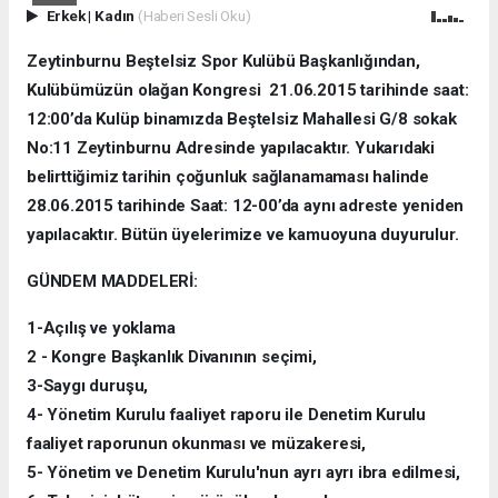
Erkek
|
Kadın
(Haberi Sesli Oku)
Zeytinburnu Beştelsiz Spor Kulübü Başkanlığından,
Kulübümüzün olağan Kongresi 21.06.2015 tarihinde saat:
12:00’da Kulüp binamızda Beştelsiz Mahallesi G/8 sokak
No:11 Zeytinburnu Adresinde yapılacaktır. Yukarıdaki
belirttiğimiz tarihin çoğunluk sağlanamaması halinde
28.06.2015 tarihinde Saat: 12-00’da aynı adreste yeniden
yapılacaktır. Bütün üyelerimize ve kamuoyuna duyurulur.
GÜNDEM MADDELERİ:
1-Açılış ve yoklama
2 - Kongre Başkanlık Divanının seçimi,
3-Saygı duruşu,
4- Yönetim Kurulu faaliyet raporu ile Denetim Kurulu
faaliyet raporunun okunması ve müzakeresi,
5- Yönetim ve Denetim Kurulu'nun ayrı ayrı ibra edilmesi,