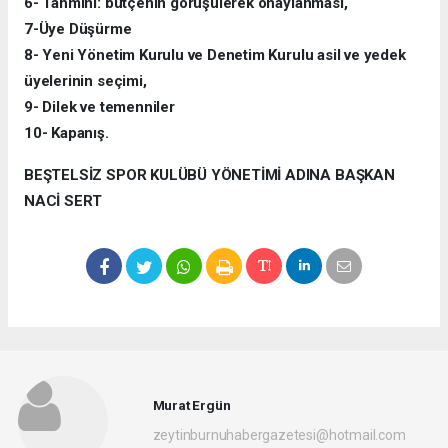
6- Tahmini: bütçenin görüşülerek onaylanması,
7-Üye Düşürme
8- Yeni Yönetim Kurulu ve Denetim Kurulu asil ve yedek
üyelerinin seçimi,
9- Dilek ve temenniler
10- Kapanış.
BEŞTELSİZ SPOR KULÜBÜ YÖNETİMİ ADINA BAŞKAN
NACİ SERT
Murat Ergün
zeytinburnuhabergazetesi@hotmail.com