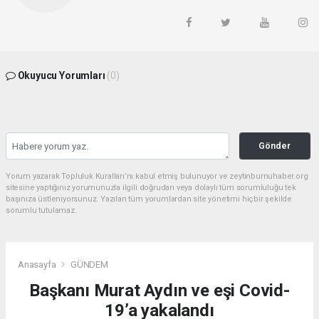
Okuyucu Yorumları
(0)
Gönder
Yorum yazarak Topluluk Kuralları’nı kabul etmiş bulunuyor ve zeytinburnuhaber.org
sitesine yaptığınız yorumunuzla ilgili doğrudan veya dolaylı tüm sorumluluğu tek
başınıza üstleniyorsunuz. Yazılan tüm yorumlardan site yönetimi hiçbir şekilde
sorumlu tutulamaz.
Anasayfa
GÜNDEM
Başkanı Murat Aydın ve eşi Covid-
19’a yakalandı