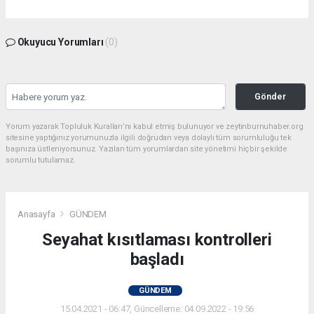
Okuyucu Yorumları
(0)
Gönder
Yorum yazarak Topluluk Kuralları’nı kabul etmiş bulunuyor ve zeytinburnuhaber.org
sitesine yaptığınız yorumunuzla ilgili doğrudan veya dolaylı tüm sorumluluğu tek
başınıza üstleniyorsunuz. Yazılan tüm yorumlardan site yönetimi hiçbir şekilde
sorumlu tutulamaz.
Anasayfa
GÜNDEM
Seyahat kısıtlaması kontrolleri
başladı
GÜNDEM
15.04.2021 - 06:47, Güncelleme: 04.09.2022 - 19:56