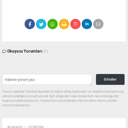
Okuyucu Yorumları
(0)
Gönder
Yorum yazarak Topluluk Kuralları’nı kabul etmiş bulunuyor ve zeytinburnuhaber.org
sitesine yaptığınız yorumunuzla ilgili doğrudan veya dolaylı tüm sorumluluğu tek
başınıza üstleniyorsunuz. Yazılan tüm yorumlardan site yönetimi hiçbir şekilde
sorumlu tutulamaz.
Anasayfa
GÜNDEM