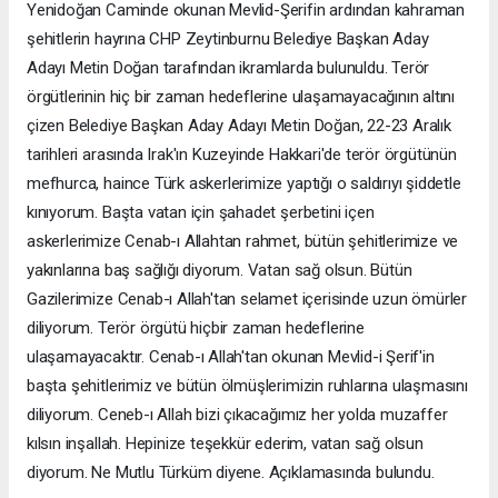
Yenidoğan Caminde okunan Mevlid-Şerifin ardından kahraman
şehitlerin hayrına CHP Zeytinburnu Belediye Başkan Aday
Adayı Metin Doğan tarafından ikramlarda bulunuldu. Terör
örgütlerinin hiç bir zaman hedeflerine ulaşamayacağının altını
çizen Belediye Başkan Aday Adayı Metin Doğan, 22-23 Aralık
tarihleri arasında Irak'ın Kuzeyinde Hakkari'de terör örgütünün
mefhurca, haince Türk askerlerimize yaptığı o saldırıyı şiddetle
kınıyorum. Başta vatan için şahadet şerbetini içen
askerlerimize Cenab-ı Allahtan rahmet, bütün şehitlerimize ve
yakınlarına baş sağlığı diyorum. Vatan sağ olsun. Bütün
Gazilerimize Cenab-ı Allah'tan selamet içerisinde uzun ömürler
diliyorum. Terör örgütü hiçbir zaman hedeflerine
ulaşamayacaktır. Cenab-ı Allah'tan okunan Mevlid-i Şerif'in
başta şehitlerimiz ve bütün ölmüşlerimizin ruhlarına ulaşmasını
diliyorum. Ceneb-ı Allah bizi çıkacağımız her yolda muzaffer
kılsın inşallah. Hepinize teşekkür ederim, vatan sağ olsun
diyorum. Ne Mutlu Türküm diyene. Açıklamasında bulundu.