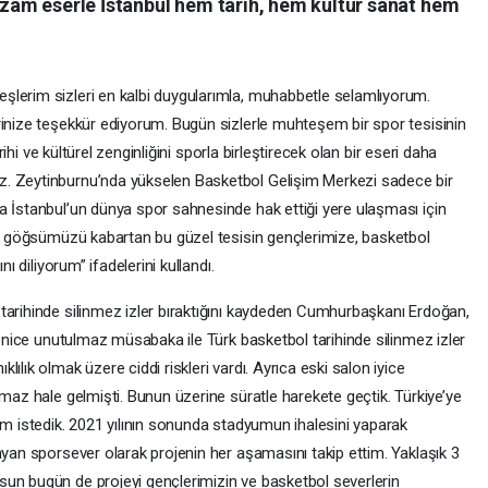
am eserle İstanbul hem tarih, hem kültür sanat hem
şlerim sizleri en kalbi duygularımla, muhabbetle selamlıyorum.
rinize teşekkür ediyorum. Bugün sizlerle muhteşem bir spor tesisinin
arihi ve kültürel zenginliğini sporla birleştirecek olan bir eseri daha
z. Zeytinburnu’nda yükselen Basketbol Gelişim Merkezi sadece bir
a İstanbul’un dünya spor sahnesinde hak ettiği yere ulaşması için
dan göğsümüzü kabartan bu güzel tesisin gençlerimize, basketbol
nı diliyorum” ifadelerini kullandı.
tarihinde silinmez izler bıraktığını kaydeden Cumhurbaşkanı Erdoğan,
ğı nice unutulmaz müsabaka ile Türk basketbol tarihinde silinmez izler
ılık olmak üzere ciddi riskleri vardı. Ayrıca eski salon iyice
amaz hale gelmişti. Bunun üzerine süratle harekete geçtik. Türkiye’ye
im istedik. 2021 yılının sonunda stadyumun ihalesini yaparak
ayan sporsever olarak projenin her aşamasını takip ettim. Yaklaşık 3
un bugün de projeyi gençlerimizin ve basketbol severlerin