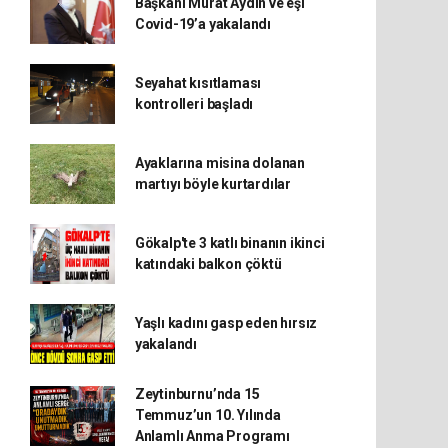
Başkanı Murat Aydın ve eşi
Covid-19’a yakalandı
Seyahat kısıtlaması
kontrolleri başladı
Ayaklarına misina dolanan
martıyı böyle kurtardılar
Gökalp'te 3 katlı binanın ikinci
katındaki balkon çöktü
Yaşlı kadını gasp eden hırsız
yakalandı
Zeytinburnu’nda 15
Temmuz’un 10. Yılında
Anlamlı Anma Programı