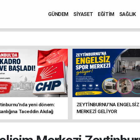
GÜNDEM
SİYASET
EĞİTİM
SAĞLIK
tinburnu'nda yeni dönem:
ZEYTİNBURNU’NA ENGELSİZ
kanlığına Taceddin Akdağ
MERKEZİ GELİYOR