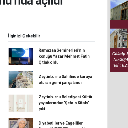
u’nda açıldı
İlginizi Çekebilir
Ramazan Seminerleri'nin
konuğu Yazar Mehmet Fatih
Çıtlak oldu
Zeytinburnu Sahilinde karaya
oturan gemi parçalandı
Zeytinburnu Belediyesi Kültür
yayınlarından 'Şehrin Kitabı'
çıktı
Diyabetliler ve Engelliler