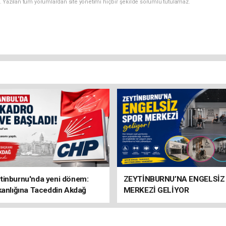
. Yazılan tüm yorumlardan site yönetimi hiçbir şekilde sorumlu tutulamaz.
tinburnu'nda yeni dönem:
ZEYTİNBURNU’NA ENGELSİZ
kanlığına Taceddin Akdağ
MERKEZİ GELİYOR