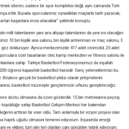
etmek isterim, sadece bir spor kompleksi değil, aynı zamanda Türk
a ettik. Burada sporcularımız oynadıkları maçlarla tarih yazacak,
rtan başarılara imza atacaklar” şeklinde konuştu.
 milli takımlarının yanı sıra altyapı takımlarının da yeni evi olacağını
z 10 bin kişilik ana salonu, bin kişilik antrenman ve maç salonu, 3
kten göz dolduruyor. Ayrıca merkezimizde 417 adet otomobil, 25 adet
porculara özel tasarlanan otel, kamp merkezleri ve fitness salonu ile
imkanlara sahip. Türkiye Basketbol Federasyonumuz da inşallah
 200 öğrenci kapasiteli basketbol lisesidir. Genç yeteneklerimizi bu
. Böylece gerçek bir basketbol yıldızı olarak yetişmelerini
anesi, basketbol müzesiyle gençlerimizin ufkunu genişleteceğiz.
çevre dostu olmasına da özen gösterdik. 15 bin metrekaresi peyzaj
e büyüklüğe sahip Basketbol Gelişim Merkezi her bakımdan
ğerini arttıran bir eser oldu. Tam anlamıyla bir vizyon projesi olan
 hayırlı, uğurlu olmasını temenni ediyorum. İnşasında emeği
 ve ekibini, tüm alın teri olanları canı gönülden tebrik ediyorum.