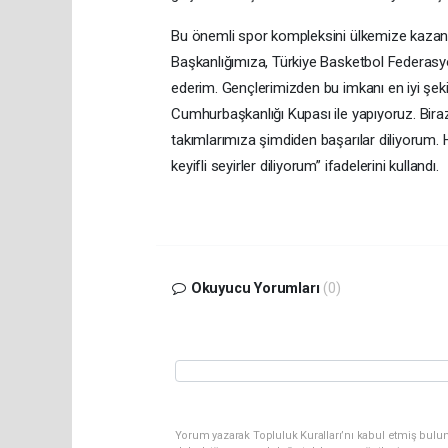
Bu önemli spor kompleksini ülkemize kazand
Başkanlığımıza, Türkiye Basketbol Federasy
ederim. Gençlerimizden bu imkanı en iyi şekil
Cumhurbaşkanlığı Kupası ile yapıyoruz. Bi
takımlarımıza şimdiden başarılar diliyorum. H
keyifli seyirler diliyorum” ifadelerini kullandı.
Okuyucu Yorumları
(0)
Yorum yazarak Topluluk Kuralları’nı kabul etmiş bulun