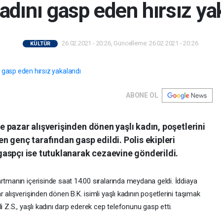
kadını gasp eden hırsız ya
26.02.2021 - 20:26, Güncelleme: 26.02.2021 - 20:26
KÜLTÜR
ABONE OL
 pazar alışverişinden dönen yaşlı kadın, poşetlerini
 genç tarafından gasp edildi. Polis ekipleri
aspçı ise tutuklanarak cezaevine gönderildi.
rtmanın içerisinde saat 14.00 sıralarında meydana geldi. İddiaya
 alışverişinden dönen B.K. isimli yaşlı kadının poşetlerini taşımak
i Z.S., yaşlı kadını darp ederek cep telefonunu gasp etti.