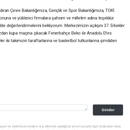
ıran Çevre Bakanlığımıza, Gençlik ve Spor Bakanlığımıza, TOKİ
onuna ve yüklenici firmalara şahsım ve milletim adına teşekkür
de değerlendirmelerini bekliyorum. Merkezimizin açılışını 37. Erkekler
razdan kupa maçına çıkacak Fenerbahçe Beko ile Anadolu Efes
er iki takımızın taraftarlarına ve basketbol tutkunlarına şimdiden
Gönder
uyor ve zeytinburnuhaber.org sitesine yaptığınız yorumunuzla ilgili doğrudan veya