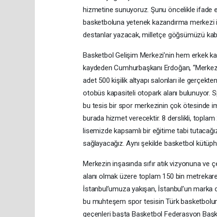
hizmetine sunuyoruz. Şunu öncelikle ifade 
basketboluna yetenek kazandırma merkezi inş
destanlar yazacak, milletçe göğsümüzü kaba
Basketbol Gelişim Merkezi’nin hem erkek kadın
kaydeden Cumhurbaşkanı Erdoğan, “Merkezimi
adet 500 kişilik altyapı salonları ile gerçe
otobüs kapasiteli otopark alanı bulunuyor. S
bu tesis bir spor merkezinin çok ötesinde 
burada hizmet verecektir. 8 derslikli, toplam
lisemizde kapsamlı bir eğitime tabi tutacağız
sağlayacağız. Aynı şekilde basketbol kütüph
Merkezin inşasında sıfır atık vizyonuna ve 
alanı olmak üzere toplam 150 bin metrekar
İstanbul’umuza yakışan, İstanbul’un marka de
bu muhteşem spor tesisin Türk basketboluna
geçenleri başta Basketbol Federasyon Başkanı