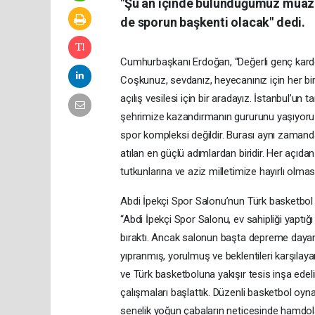
"Şu an içinde bulunduğumuz muazz
de sporun başkenti olacak" dedi.
Cumhurbaşkanı Erdoğan, “Değerli genç karde
Coşkunuz, sevdanız, heyecanınız için her bi
açılış vesilesi için bir aradayız. İstanbul’un t
şehrimize kazandırmanın gururunu yaşıyoru
spor kompleksi değildir. Burası aynı zamand
atılan en güçlü adımlardan biridir. Her açı
tutkunlarına ve aziz milletimize hayırlı olması
Abdi İpekçi Spor Salonu’nun Türk basketbol 
“Abdi İpekçi Spor Salonu, ev sahipliği yaptı
bıraktı. Ancak salonun başta depreme dayanıkl
yıpranmış, yorulmuş ve beklentileri karşılay
ve Türk basketboluna yakışır tesis inşa edel
çalışmaları başlattık. Düzenli basketbol oyn
senelik yoğun çabaların neticesinde hamdols