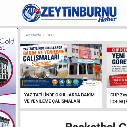
Anasayfa
SPOR
YAZ TATİLİNDE OKULLARDA BAKIM
CHP Zey
VE YENİLEME ÇALIŞMALARI
İlçe baş
SÜRÜYOR
atandı