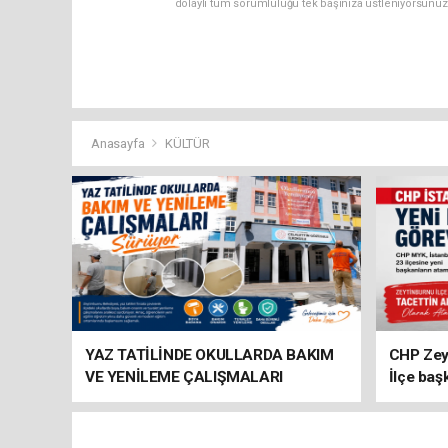
dolaylı tüm sorumluluğu tek başınıza üstleniyorsunuz
Anasayfa
KÜLTÜR
YAZ TATİLİNDE OKULLARDA BAKIM
CHP Zey
VE YENİLEME ÇALIŞMALARI
İlçe baş
SÜRÜYOR
atandı