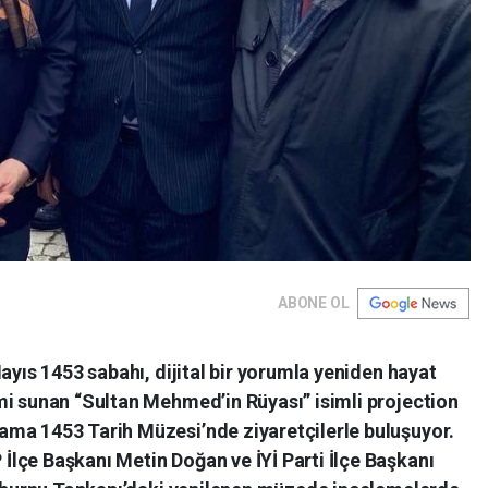
ABONE OL
ayıs 1453 sabahı, dijital bir yorumla yeniden hayat
mi sunan “Sultan Mehmed’in Rüyası” isimli projection
ma 1453 Tarih Müzesi’nde ziyaretçilerle buluşuyor.
lçe Başkanı Metin Doğan ve İYİ Parti İlçe Başkanı