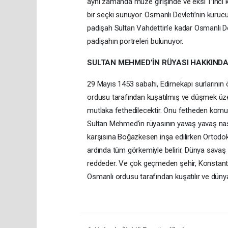
aynı zamanda müze girişinde ve eksi 1’inci ka
bir seçki sunuyor. Osmanlı Devleti’nin kuruc
padişah Sultan Vahdettin'e kadar Osmanlı De
padişahın portreleri bulunuyor.
SULTAN MEHMED’İN RÜYASI HAKKIND
29 Mayıs 1453 sabahı, Edirnekapı surlarını
ordusu tarafından kuşatılmış ve düşmek üze
mutlaka fethedilecektir. Onu fetheden komut
Sultan Mehmed’in rüyasının yavaş yavaş nası
karşısına Boğazkesen inşa edilirken Ortodok
ardında tüm görkemiyle belirir. Dünya savaş ta
reddeder. Ve çok geçmeden şehir, Konstantin
Osmanlı ordusu tarafından kuşatılır ve dünya 