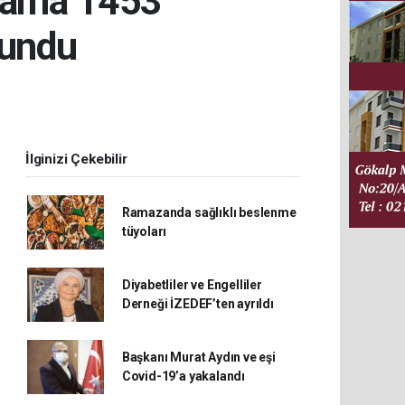
rama 1453
lundu
İlginizi Çekebilir
Ramazanda sağlıklı beslenme
tüyoları
Diyabetliler ve Engelliler
Derneği İZEDEF’ten ayrıldı
Başkanı Murat Aydın ve eşi
Covid-19’a yakalandı