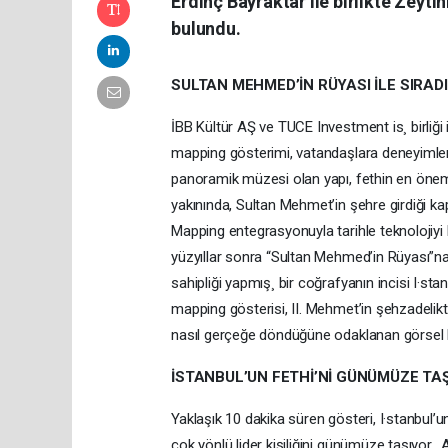
Erdinç Bayraktar ile birlikte Zey
bulundu.
SULTAN MEHMED’İN RÜYASI İLE SIRADI
İBB Kültür AŞ ve TUCE Investment is¸ birliği 
mapping gösterimi, vatandaşlara deneyimlene
panoramik müzesi olan yapı, fethin en önemli 
yakınında, Sultan Mehmet’in şehre girdiği kap
Mapping entegrasyonuyla tarihle teknolojiyi 
yüzyıllar sonra “Sultan Mehmed’in Rüyası”na
sahipliği yapmış¸ bir coğrafyanın incisi I·s
mapping gösterisi, II. Mehmet’in şehzadeli
nasıl gerçeğe döndüğüne odaklanan görsel 
İSTANBUL’UN FETHİ’Nİ GÜNÜMÜZE TA
Yaklaşık 10 dakika süren gösteri, I·stanbul’
çok yönlü lider kişiliğini günümüze taşıyor. An