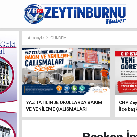
Anasayfa
GÜNDEM
YAZ TATİLİNDE OKULLARDA BAKIM
CHP Zey
VE YENİLEME ÇALIŞMALARI
İlçe baş
SÜRÜYOR
atandı