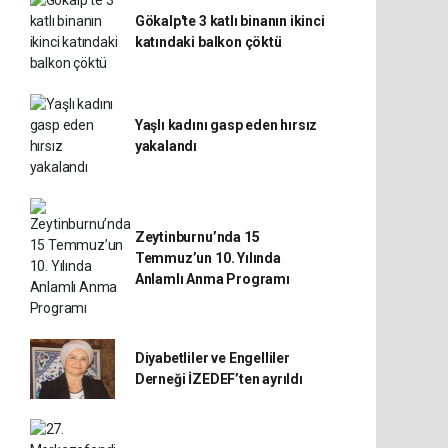
Gökalp'te 3 katlı binanın ikinci
katındaki balkon çöktü
Yaşlı kadını gasp eden hırsız
yakalandı
Zeytinburnu’nda 15
Temmuz’un 10. Yılında
Anlamlı Anma Programı
Diyabetliler ve Engelliler
Derneği İZEDEF’ten ayrıldı