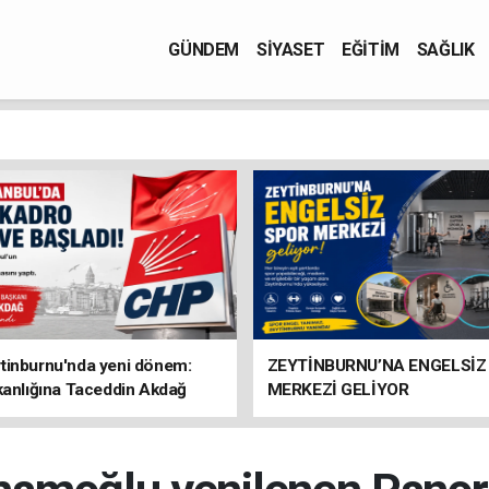
GÜNDEM
SİYASET
EĞİTİM
SAĞLIK
tinburnu'nda yeni dönem:
ZEYTİNBURNU’NA ENGELSİZ
kanlığına Taceddin Akdağ
MERKEZİ GELİYOR