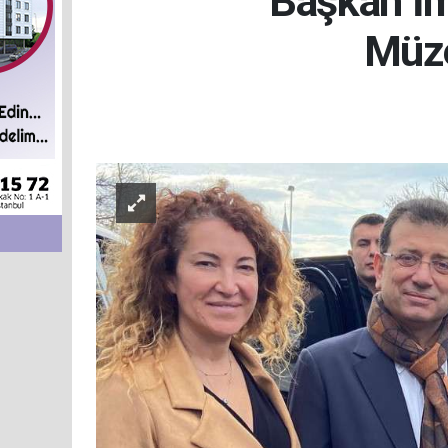
Başkan İ
Müze