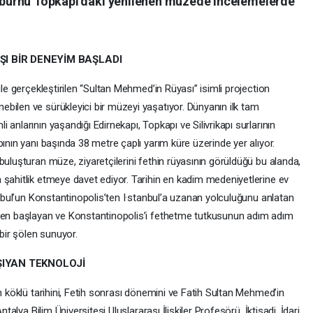
tinburnu Topkapı’daki yenilenen müzede incelemelerde
ŞI BİR DENEYİM BAŞLADI
ile gerçekleştirilen “Sultan Mehmed’in Rüyası” isimli projection
bilen ve sürükleyici bir müzeyi yaşatıyor. Dünyanın ilk tam
anlarının yaşandığı Edirnekapı, Topkapı ve Silivrikapı surlarının
ının yanı başında 38 metre çaplı yarım küre üzerinde yer alıyor.
buluşturan müze, ziyaretçilerini fethin rüyasının görüldüğü bu alanda,
 şahitlik etmeye davet ediyor. Tarihin en kadim medeniyetlerine ev
tanbul’un Konstantinopolis’ten I·stanbul’a uzanan yolculuğunu anlatan
kten başlayan ve Konstantinopolis’i fethetme tutkusunun adım adım
bir şölen sunuyor.
ŞIYAN TEKNOLOJİ
un köklü tarihini, Fetih sonrası dönemini ve Fatih Sultan Mehmed’in
talya Bilim Üniversitesi Uluslararası İlişkiler Profesörü, İktisadi, İdari