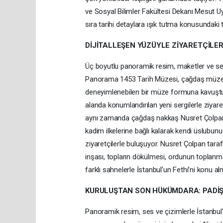
ve Sosyal Bilimler Fakültesi Dekanı Mesut Uy
sıra tarihi detaylara ışık tutma konusundaki tit
DİJİTALLEŞEN YÜZÜYLE ZİYARETÇİLER
Üç boyutlu panoramik resim, maketler ve sesl
Panorama 1453 Tarih Müzesi, çağdaş müzeci
deneyimlenebilen bir müze formuna kavuştu.
alanda konumlandırılan yeni sergilerle ziyar
aynı zamanda çağdaş nakkaş Nusret Çolpan’ın 
kadim ilkelerine bağlı kalarak kendi üslubunu
ziyaretçilerle buluşuyor. Nusret Çolpan tarafı
inşası, topların dökülmesi, ordunun toplanmas
farklı sahnelerle İstanbul’un Fethi’ni konu al
KURULUŞTAN SON HÜKÜMDARA: PADİ
Panoramik resim, ses ve çizimlerle İstanbu