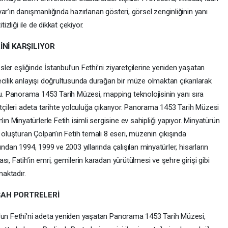
ar’ın danışmanlığında hazırlanan gösteri, görsel zenginliğinin yanı
izliği ile de dikkat çekiyor.
İNİ KARŞILIYOR
er eşliğinde İstanbul’un Fethi’ni ziyaretçilerine yeniden yaşatan
lik anlayışı doğrultusunda durağan bir müze olmaktan çıkarılarak
 Panorama 1453 Tarih Müzesi, mapping teknolojisinin yanı sıra
etçileri adeta tarihte yolculuğa çıkarıyor. Panorama 1453 Tarih Müzesi
Minyatürlerle Fetih isimli sergisine ev sahipliği yapıyor. Minyatürün
 oluşturan Çolpan’ın Fetih temalı 8 eseri, müzenin çıkışında
ndan 1994, 1999 ve 2003 yıllarında çalışılan minyatürler, hisarların
ı, Fatih’in emri, gemilerin karadan yürütülmesi ve şehre girişi gibi
maktadır.
ŞAH PORTRELERİ
l'un Fethi'ni adeta yeniden yaşatan Panorama 1453 Tarih Müzesi,