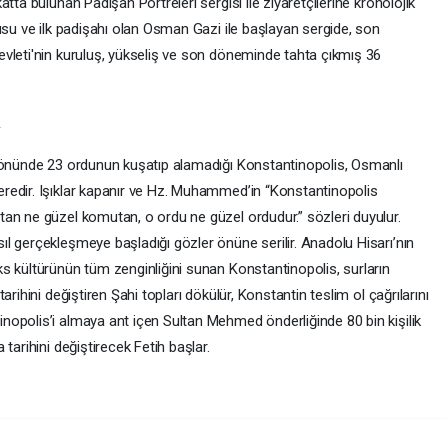
tta bulunan Padişah Portreleri sergisi ile ziyaretçilerine kronolojik
usu ve ilk padişahı olan Osman Gazi ile başlayan sergide, son
vleti'nin kuruluş, yükseliş ve son döneminde tahta çıkmış 36
A
n önünde 23 ordunun kuşatıp alamadığı Konstantinopolis, Osmanlı
redir. Işıklar kapanır ve Hz. Muhammed’in “Konstantinopolis
an ne güzel komutan, o ordu ne güzel ordudur.” sözleri duyulur.
l gerçekleşmeye başladığı gözler önüne serilir. Anadolu Hisarı’nın
s kültürünün tüm zenginliğini sunan Konstantinopolis, surların
rihini değiştiren Şahi topları dökülür, Konstantin teslim ol çağrılarını
opolis’i almaya ant içen Sultan Mehmed önderliğinde 80 bin kişilik
tarihini değiştirecek Fetih başlar.