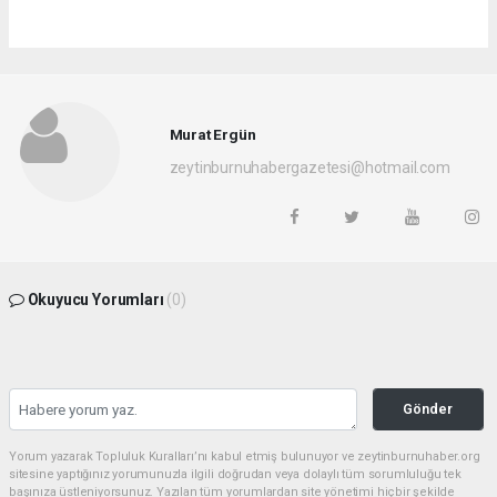
Murat Ergün
zeytinburnuhabergazetesi@hotmail.com
Okuyucu Yorumları
(0)
Gönder
Yorum yazarak Topluluk Kuralları’nı kabul etmiş bulunuyor ve zeytinburnuhaber.org
sitesine yaptığınız yorumunuzla ilgili doğrudan veya dolaylı tüm sorumluluğu tek
başınıza üstleniyorsunuz. Yazılan tüm yorumlardan site yönetimi hiçbir şekilde