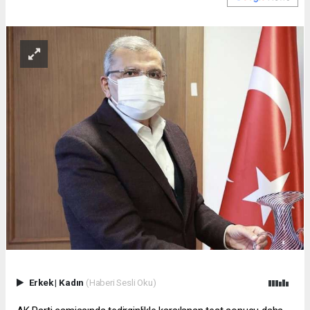
Erkek
|
Kadın
(Haberi Sesli Oku)