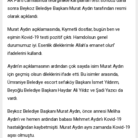
AK Parti camiasında tedirginlikle karşılanan test sonucu daha
sonra Beykoz Belediye Başkanı Murat Aydın tarafından resmi
olarak açıklandı.
Murat Aydın açıklamasında, Kıymetli dostlar, bugün ben ve
eşimin Kovid-19 testi pozitif çıktı. Hamdolsun genel
durumumuz iyi. Esenlik dileklerimle Allah’a emanet olun”
ifadelerini kullandı.
Aydın’ın açıklamasının ardından çok sayıda isim Murat Aydın
için geçmiş olsun dileklerini ifade etti. Bu isimler arasında,
Ümraniye Belediye
escort sefaköy
Başkanı İsmet Yıldırım,
Beyoğlu Belediye Başkanı Haydar Ali Yıldız ve Şadi Yazıcı da
vardı.
Beykoz Belediye Başkanı Murat Aydın, önce annesi Meliha
Aydın'ı ve hemen ardından babası Mehmet Aydın'ı Kovid-19
hastalığından kaybetmişiti. Murat Aydın aynı zamanda Kovid-19
aşısı olmuştu.