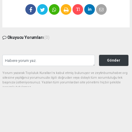
Okuyucu Yorumları
(0)
Gönder
Yorum yazarak Topluluk Kuralları’nı kabul etmiş bulunuyor ve zeytinburnuhaber.org
sitesine yaptığınız yorumunuzla ilgili doğrudan veya dolaylı tüm sorumluluğu tek
başınıza üstleniyorsunuz. Yazılan tüm yorumlardan site yönetimi hiçbir şekilde
sorumlu tutulamaz.
haber paketi
haber scripti
haber yazılımı
Tüm hakları saklı tutulmaktadır.Copyright 2026©