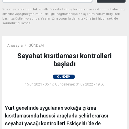
Yorum yazarak Topluluk Kuralları’nı kabul etmiş bulunuyor ve zeytinburnuhaber.org
sitesine yaptığınız yorumunuzla ilgili doğrudan veya dolaylı tüm sorumluluğu tek
başınıza üstleniyorsunuz. Yazılan tüm yorumlardan site yönetimi hiçbir şekilde
sorumlu tutulamaz.
Anasayfa
GÜNDEM
Seyahat kısıtlaması kontrolleri
başladı
GÜNDEM
15.04.2021 - 06:47, Güncelleme: 04.09.2022 - 19:56
Yurt genelinde uygulanan sokağa çıkma
kısıtlamasında hususi araçlarla şehirlerarası
seyahat yasağı kontrolleri Eskişehir’de de