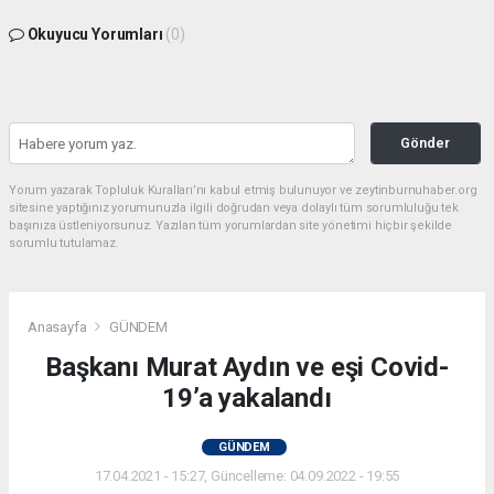
Okuyucu Yorumları
(0)
Gönder
Yorum yazarak Topluluk Kuralları’nı kabul etmiş bulunuyor ve zeytinburnuhaber.org
sitesine yaptığınız yorumunuzla ilgili doğrudan veya dolaylı tüm sorumluluğu tek
başınıza üstleniyorsunuz. Yazılan tüm yorumlardan site yönetimi hiçbir şekilde
sorumlu tutulamaz.
Anasayfa
GÜNDEM
Başkanı Murat Aydın ve eşi Covid-
19’a yakalandı
GÜNDEM
17.04.2021 - 15:27, Güncelleme: 04.09.2022 - 19:55