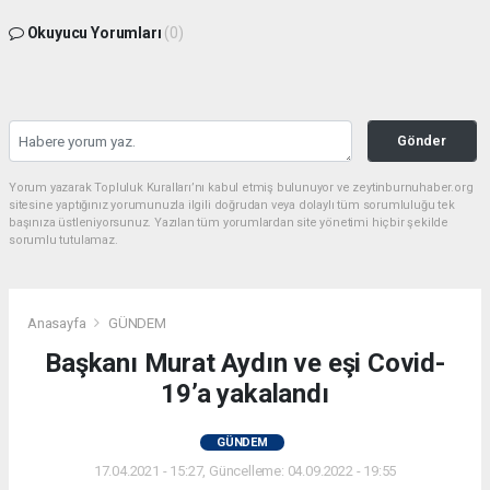
Okuyucu Yorumları
(0)
Gönder
Yorum yazarak Topluluk Kuralları’nı kabul etmiş bulunuyor ve zeytinburnuhaber.org
sitesine yaptığınız yorumunuzla ilgili doğrudan veya dolaylı tüm sorumluluğu tek
başınıza üstleniyorsunuz. Yazılan tüm yorumlardan site yönetimi hiçbir şekilde
sorumlu tutulamaz.
Anasayfa
GÜNDEM
Başkanı Murat Aydın ve eşi Covid-
19’a yakalandı
GÜNDEM
17.04.2021 - 15:27, Güncelleme: 04.09.2022 - 19:55