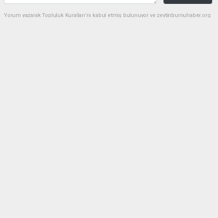
Yorum yazarak Topluluk Kuralları’nı kabul etmiş bulunuyor ve zeytinburnuhaber.org
sitesine yaptığınız yorumunuzla ilgili doğrudan veya dolaylı tüm sorumluluğu tek
başınıza üstleniyorsunuz. Yazılan tüm yorumlardan site yönetimi hiçbir şekilde
sorumlu tutulamaz.
Anasayfa
GÜNDEM
Seyahat kısıtlaması kontrolleri
başladı
GÜNDEM
15.04.2021 - 06:47, Güncelleme: 04.09.2022 - 19:56
Yurt genelinde uygulanan sokağa çıkma
kısıtlamasında hususi araçlarla şehirlerarası
seyahat yasağı kontrolleri Eskişehir’de de