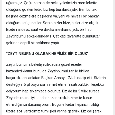
uğramışız. Çoğu zaman dernek üyelerimizin memlekette
olduğunu gözlemledik, biz hep buralardaydık. Ben bu tek
başıma gezmelere başladım ya, yeni ve hevesli bir başkan
olduğumu düşündüler. Sonra sizler bize, bizler size alıştık.
Bizde randevu, saat ve dakika mevhumu yok, biz hep
Zeytinburnu sokaklarındayız. Çat kapı ziyarette bulunuruz.”
şeklinde esprili bir açıklama yaptı.
“ZEYTİNBURNU OLARAK HEPİMİZ BİR OLDUK”
Zeytinburnu’na belediyecilik adına güzel eserler
kazandırdıklarını, bunu da Zeytinburnulular ile birlikte
başardıklarını anlatan Başkan Arısoy; “Allah nasip etti. Sizlerin
desteğiyle 5 yıl boyunca hizmet etme fırsatı bulduk. Teşekkür
ediyorum hep arkamızda oldunuz. Biz de bu 5 yıllık sürede
Zeytinburnu’na iyi eserler kazandırdık, hizmette kusur
etmediğimizi düşünüyorum. Bugüne kadar hepinizin bildiği
üzere söz verdiğimiz tüm işleri yerine getirdik. Biz çalışarak