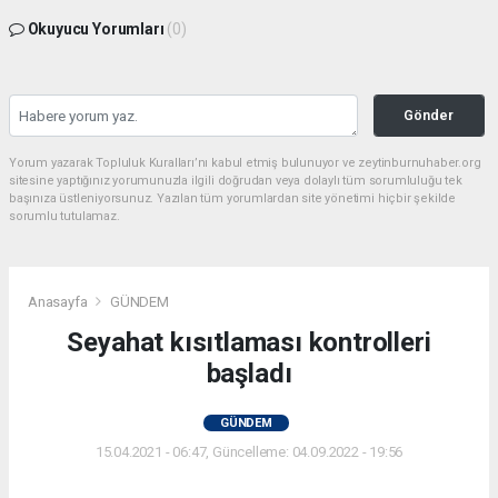
Okuyucu Yorumları
(0)
Gönder
Yorum yazarak Topluluk Kuralları’nı kabul etmiş bulunuyor ve zeytinburnuhaber.org
sitesine yaptığınız yorumunuzla ilgili doğrudan veya dolaylı tüm sorumluluğu tek
başınıza üstleniyorsunuz. Yazılan tüm yorumlardan site yönetimi hiçbir şekilde
sorumlu tutulamaz.
Anasayfa
GÜNDEM
Seyahat kısıtlaması kontrolleri
başladı
GÜNDEM
15.04.2021 - 06:47, Güncelleme: 04.09.2022 - 19:56