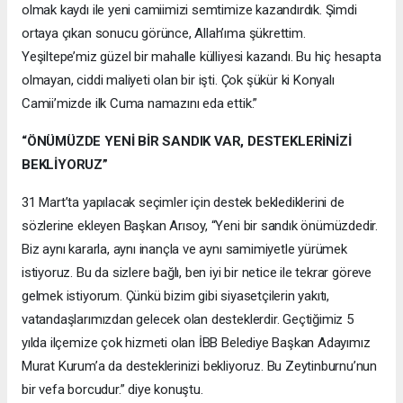
olmak kaydı ile yeni camiimizi semtimize kazandırdık. Şimdi
ortaya çıkan sonucu görünce, Allah’ıma şükrettim.
Yeşiltepe’miz güzel bir mahalle külliyesi kazandı. Bu hiç hesapta
olmayan, ciddi maliyeti olan bir işti. Çok şükür ki Konyalı
Camii’mizde ilk Cuma namazını eda ettik.”
“ÖNÜMÜZDE YENİ BİR SANDIK VAR, DESTEKLERİNİZİ
BEKLİYORUZ”
31 Mart’ta yapılacak seçimler için destek beklediklerini de
sözlerine ekleyen Başkan Arısoy, “Yeni bir sandık önümüzdedir.
Biz aynı kararla, aynı inançla ve aynı samimiyetle yürümek
istiyoruz. Bu da sizlere bağlı, ben iyi bir netice ile tekrar göreve
gelmek istiyorum. Çünkü bizim gibi siyasetçilerin yakıtı,
vatandaşlarımızdan gelecek olan desteklerdir. Geçtiğimiz 5
yılda ilçemize çok hizmeti olan İBB Belediye Başkan Adayımız
Murat Kurum’a da desteklerinizi bekliyoruz. Bu Zeytinburnu’nun
bir vefa borcudur.” diye konuştu.