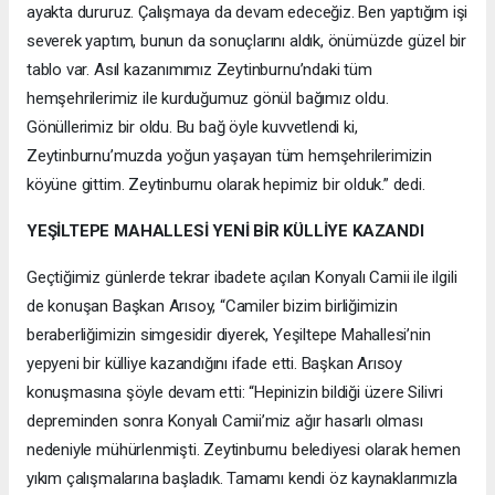
ayakta dururuz. Çalışmaya da devam edeceğiz. Ben yaptığım işi
severek yaptım, bunun da sonuçlarını aldık, önümüzde güzel bir
tablo var. Asıl kazanımımız Zeytinburnu’ndaki tüm
hemşehrilerimiz ile kurduğumuz gönül bağımız oldu.
Gönüllerimiz bir oldu. Bu bağ öyle kuvvetlendi ki,
Zeytinburnu’muzda yoğun yaşayan tüm hemşehrilerimizin
köyüne gittim. Zeytinburnu olarak hepimiz bir olduk.” dedi.
YEŞİLTEPE MAHALLESİ YENİ BİR KÜLLİYE KAZANDI
Geçtiğimiz günlerde tekrar ibadete açılan Konyalı Camii ile ilgili
de konuşan Başkan Arısoy, “Camiler bizim birliğimizin
beraberliğimizin simgesidir diyerek, Yeşiltepe Mahallesi’nin
yepyeni bir külliye kazandığını ifade etti. Başkan Arısoy
konuşmasına şöyle devam etti: “Hepinizin bildiği üzere Silivri
depreminden sonra Konyalı Camii’miz ağır hasarlı olması
nedeniyle mühürlenmişti. Zeytinburnu belediyesi olarak hemen
yıkım çalışmalarına başladık. Tamamı kendi öz kaynaklarımızla