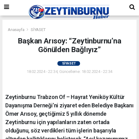
Anasayfa
SİYASET
Başkan Arısoy: “Zeytinburnu’na
Gönülden Bağlıyız”
SİYASET
18.02.2024 - 22:34, Güncelleme: 18.02.2024 - 22:34
Zeytinburnu Trabzon Of – Hayrat Yeniköy Kültür
Dayanışma Derneği’ni ziyaret eden Belediye Başkanı
Ömer Arısoy, geçtiğimiz 5 yıllık dönemde
Zeytinburnu için yapılanların zaten ortada
olduğunu, söz verdikleri tüm işlerin başarıyla
altından kalktıklarını belirterek, “Asıl kazanımımız