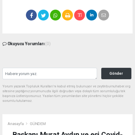
Okuyucu Yorumları
(0)
Gönder
Yorum yazarak Topluluk Kuralları’nı kabul etmiş bulunuyor ve zeytinburnuhaber.org
sitesine yaptığınız yorumunuzla ilgili doğrudan veya dolaylı tüm sorumluluğu tek
başınıza üstleniyorsunuz. Yazılan tüm yorumlardan site yönetimi hiçbir şekilde
sorumlu tutulamaz.
Anasayfa
GÜNDEM
Başkanı Murat Aydın ve eşi Covid-