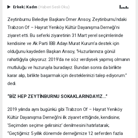
Erkek
|
Kadın
(Haberi Sesli Oku)
Zeytinburnu Belediye Başkanı Ömer Arısoy, Zeytinburnu’ndaki
Trabzon Of – Hayrat Yeniköy Kültür Dayanışma Derneği’ni
ziyaret etti. Bu seferki ziyaretinin 31 Mart yerel seçimlerinde
kendisine ve Ak Parti İBB Adayı Murat Kurum’a destek için
olduğunu kaydeden Başkan Arısoy, “Huzurlarınıza gönül
rahatlığıyla çıkıyoruz. 2019’da ne söz verdiysek yapmış olmanın
mutluluğu ve huzuruyla buradayız. Bundan sonra da birlikte
karar alıp, birlikte başarmak için desteklerinizi talep ediyorum.”
dedi.
“BİZ HEP ZEYTİNBURNU SOKAKLARINDAYIZ…”
2019 yılında aynı bugünkü gibi Trabzon Of – Hayrat Yeniköy
Kültür Dayanışma Derneği’ni ilk ziyaret ettiğinde, kendisine;
‘Seçimden seçime gelirsiniz’ denilmesini hatırlatarak;
“Geçtiğimiz 5 yıllık dönemde derneğimize 12 seferden fazla