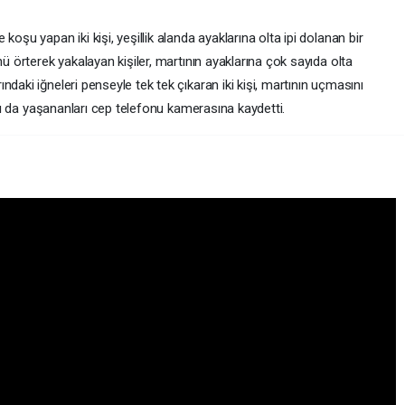
oşu yapan iki kişi, yeşillik alanda ayaklarına olta ipi dolanan bir
nü örterek yakalayan kişiler, martının ayaklarına çok sayıda olta
daki iğneleri penseyle tek tek çıkaran iki kişi, martının uçmasını
daşı da yaşananları cep telefonu kamerasına kaydetti.