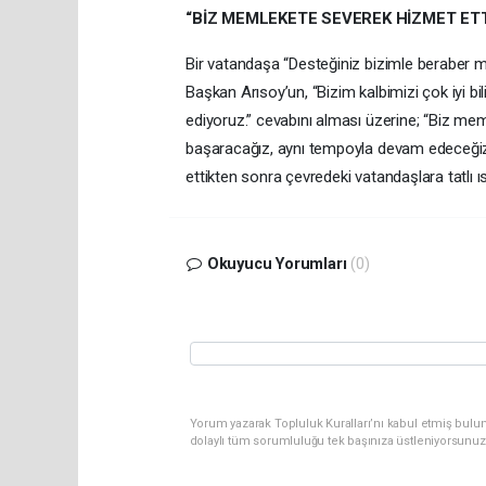
“BİZ MEMLEKETE SEVEREK HİZMET ETT
Bir vatandaşa “Desteğiniz bizimle beraber 
Başkan Arısoy’un, “Bizim kalbimizi çok iyi bil
ediyoruz.” cevabını alması üzerine; “Biz meml
başaracağız, aynı tempoyla devam edeceğiz.”
ettikten sonra çevredeki vatandaşlara tatlı
Okuyucu Yorumları
(0)
Yorum yazarak Topluluk Kuralları’nı kabul etmiş bulun
dolaylı tüm sorumluluğu tek başınıza üstleniyorsunuz