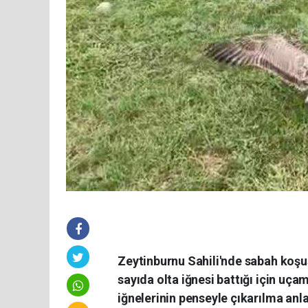
Zeytinburnu Sahili'nde sabah koşus
sayıda olta iğnesi battığı için uça
iğnelerinin penseyle çıkarılma anl