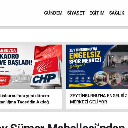
GÜNDEM
SİYASET
EĞİTİM
SAĞLIK
tinburnu'nda yeni dönem:
ZEYTİNBURNU’NA ENGELSİZ
kanlığına Taceddin Akdağ
MERKEZİ GELİYOR