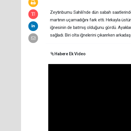
Zeytinburnu Sahili'nde dün sabah saatlerinde k
martının uçamadığını fark etti. Hırkayla üstü
iğnesinin de batmış olduğunu gördü. Ayakların
sağladı. Biri olta iğnelerini çıkarırken arka
Habere Ek Video