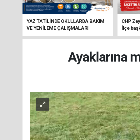
YAZ TATİLİNDE OKULLARDA BAKIM
CHP Zey
VE YENİLEME ÇALIŞMALARI
İlçe baş
SÜRÜYOR
atandı
Ayaklarına m