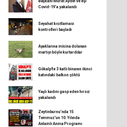
Başkanı Murat Aydın ve eşi
Covid-19’a yakalandı
Seyahat kısıtlaması
kontrolleri başladı
Ayaklarına misina dolanan
martıyı böyle kurtardılar
Gökalp'te 3 katlı binanın ikinci
katındaki balkon çöktü
Yaşlı kadını gasp eden hırsız
yakalandı
Zeytinburnu’nda 15
Temmuz’un 10. Yılında
Anlamlı Anma Programı