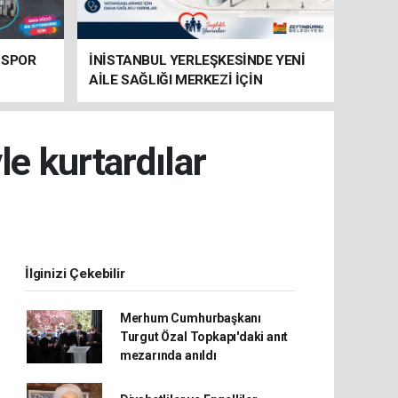
 SPOR
İNİSTANBUL YERLEŞKESİNDE YENİ
AİLE SAĞLIĞI MERKEZİ İÇİN
HAZIRLIKLAR SÜRÜYOR
e kurtardılar
İlginizi Çekebilir
Merhum Cumhurbaşkanı
Turgut Özal Topkapı'daki anıt
mezarında anıldı