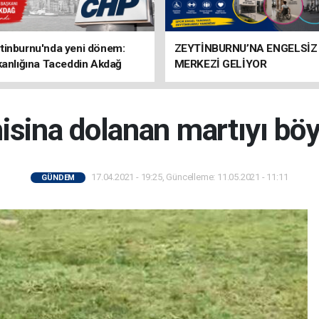
tinburnu'nda yeni dönem:
ZEYTİNBURNU’NA ENGELSİZ
kanlığına Taceddin Akdağ
MERKEZİ GELİYOR
isina dolanan martıyı böyl
17.04.2021 - 19:25, Güncelleme: 11.05.2021 - 11:11
GÜNDEM