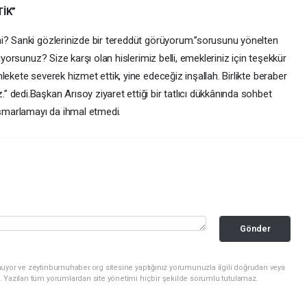
İK”
mi? Sanki gözlerinizde bir tereddüt görüyorum.”sorusunu yönelten
iyorsunuz? Size karşı olan hislerimiz belli, emekleriniz için teşekkür
ekete severek hizmet ettik, yine edeceğiz inşallah. Birlikte beraber
 dedi.Başkan Arısoy ziyaret ettiği bir tatlıcı dükkânında sohbet
 ısmarlamayı da ihmal etmedi.
Gönder
uyor ve zeytinburnuhaber.org sitesine yaptığınız yorumunuzla ilgili doğrudan veya
. Yazılan tüm yorumlardan site yönetimi hiçbir şekilde sorumlu tutulamaz.