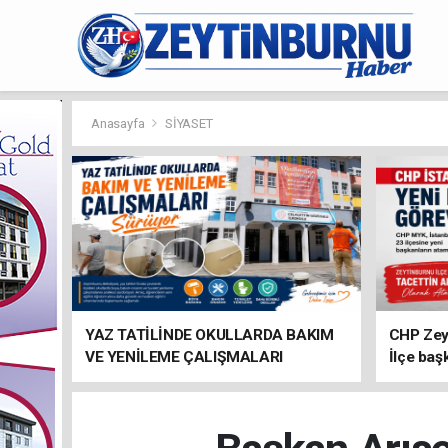
Anasayfa
SİYASET
YAZ TATİLİNDE OKULLARDA BAKIM
CHP Zey
VE YENİLEME ÇALIŞMALARI
İlçe baş
SÜRÜYOR
atandı