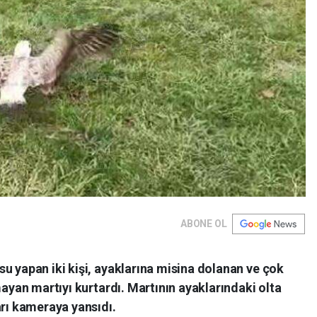
ABONE OL
u yapan iki kişi, ayaklarına misina dolanan ve çok
mayan martıyı kurtardı. Martının ayaklarındaki olta
arı kameraya yansıdı.