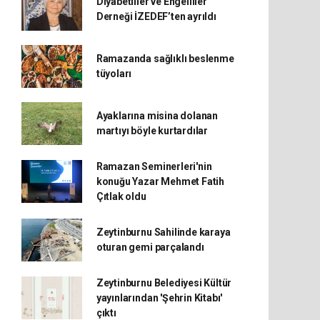
Diyabetliler ve Engelliler
Derneği İZEDEF’ten ayrıldı
Ramazanda sağlıklı beslenme
tüyoları
Ayaklarına misina dolanan
martıyı böyle kurtardılar
Ramazan Seminerleri'nin
konuğu Yazar Mehmet Fatih
Çıtlak oldu
Zeytinburnu Sahilinde karaya
oturan gemi parçalandı
Zeytinburnu Belediyesi Kültür
yayınlarından 'Şehrin Kitabı'
çıktı