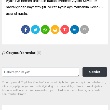
Aydın'ı ve hemen ardından babası Mehmet Aydın'ı Kovid-19
hastalığından kaybetmişiti. Murat Aydın aynı zamanda Kovid-19
aşısı olmuştu.
Okuyucu Yorumları
(0)
Gönder
Yorum yazarak Topluluk Kuralları’nı kabul etmiş bulunuyor ve zeytinburnuhaber.org
sitesine yaptığınız yorumunuzla ilgili doğrudan veya dolaylı tüm sorumluluğu tek
başınıza üstleniyorsunuz. Yazılan tüm yorumlardan site yönetimi hiçbir şekilde
sorumlu tutulamaz.