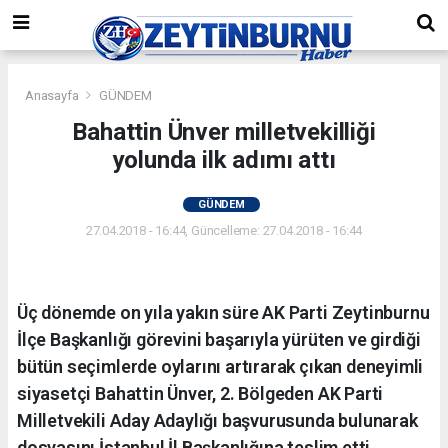
Anasayfa
GÜNDEM
Bahattin Ünver milletvekilliği
yolunda ilk adımı attı
GÜNDEM
27.04.2018 - 16:44, Güncelleme: 27.04.2018 - 16:44
Üç dönemde on yıla yakın süre AK Parti Zeytinburnu
İlçe Başkanlığı görevini başarıyla yürüten ve girdiği
bütün seçimlerde oylarını artırarak çıkan deneyimli
siyasetçi Bahattin Ünver, 2. Bölgeden AK Parti
Milletvekili Aday Adaylığı başvurusunda bulunarak
dosyasını İstanbul İl Başkanlığına teslim etti.