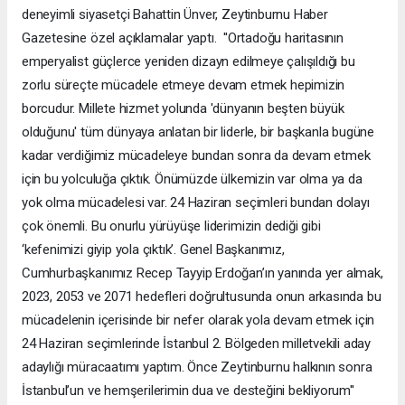
deneyimli siyasetçi Bahattin Ünver, Zeytinburnu Haber
Gazetesine özel açıklamalar yaptı. ''Ortadoğu haritasının
emperyalist güçlerce yeniden dizayn edilmeye çalışıldığı bu
zorlu süreçte mücadele etmeye devam etmek hepimizin
borcudur. Millete hizmet yolunda 'dünyanın beşten büyük
olduğunu' tüm dünyaya anlatan bir liderle, bir başkanla bugüne
kadar verdiğimiz mücadeleye bundan sonra da devam etmek
için bu yolculuğa çıktık. Önümüzde ülkemizin var olma ya da
yok olma mücadelesi var. 24 Haziran seçimleri bundan dolayı
çok önemli. Bu onurlu yürüyüşe liderimizin dediği gibi
‘kefenimizi giyip yola çıktık’. Genel Başkanımız,
Cumhurbaşkanımız Recep Tayyip Erdoğan’ın yanında yer almak,
2023, 2053 ve 2071 hedefleri doğrultusunda onun arkasında bu
mücadelenin içerisinde bir nefer olarak yola devam etmek için
24 Haziran seçimlerinde İstanbul 2. Bölgeden milletvekili aday
adaylığı müracaatımı yaptım. Önce Zeytinburnu halkının sonra
İstanbul’un ve hemşerilerimin dua ve desteğini bekliyorum''