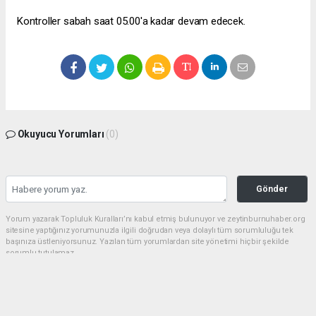
Kontroller sabah saat 05.00'a kadar devam edecek.
Okuyucu Yorumları
(0)
Gönder
Yorum yazarak Topluluk Kuralları’nı kabul etmiş bulunuyor ve zeytinburnuhaber.org
sitesine yaptığınız yorumunuzla ilgili doğrudan veya dolaylı tüm sorumluluğu tek
başınıza üstleniyorsunuz. Yazılan tüm yorumlardan site yönetimi hiçbir şekilde
sorumlu tutulamaz.