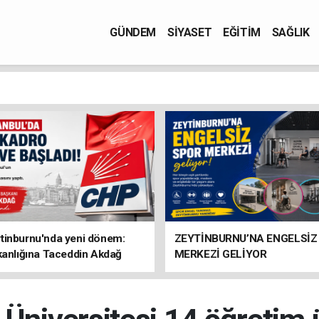
GÜNDEM
SİYASET
EĞİTİM
SAĞLIK
tinburnu'nda yeni dönem:
ZEYTİNBURNU’NA ENGELSİZ
kanlığına Taceddin Akdağ
MERKEZİ GELİYOR