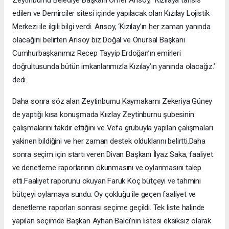
Zeytinburnu Belediye Başkanı Ömer Arısoy, Kızılaya tahsis
edilen ve Demirciler sitesi içinde yapılacak olan Kızılay Lojistik
Merkezi ile ilgili bilgi verdi. Arısoy, ‘Kızılay’ın her zaman yanında
olacağını belirten Arısoy biz Doğal ve Onursal Başkanı
Cumhurbaşkanımız Recep Tayyip Erdoğan’ın emirleri
doğrultusunda bütün imkanlarımızla Kızılay’ın yanında olacağız.’
dedi.
Daha sonra söz alan Zeytinburnu Kaymakamı Zekeriya Güney
de yaptığı kısa konuşmada Kıızlay Zeytinburnu şubesinin
çalışmalarını takdir ettiğini ve Vefa grubuyla yapılan çalışmaları
yakinen bildiğini ve her zaman destek olduklarını belirtti.Daha
sonra seçim için startı veren Divan Başkanı İlyaz Saka, faaliyet
ve denetleme raporlarının okunmasını ve oylanmasını talep
etti.Faaliyet raporunu okuyan Faruk Koç bütçeyi ve tahmini
bütçeyi oylamaya sundu. Oy çokluğu ile geçen faaliyet ve
denetleme raporları sonrası seçime geçildi. Tek liste halinde
yapılan seçimde Başkan Ayhan Balcı’nın listesi eksiksiz olarak