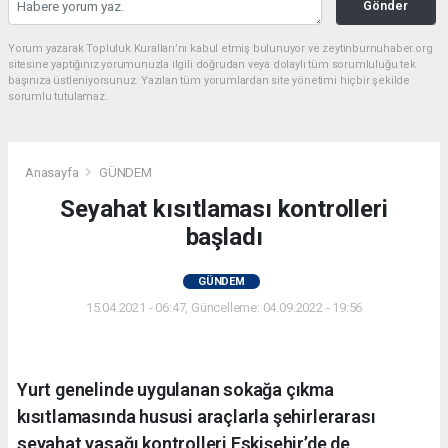
Gönder
Yorum yazarak Topluluk Kuralları’nı kabul etmiş bulunuyor ve zeytinburnuhaber.org
sitesine yaptığınız yorumunuzla ilgili doğrudan veya dolaylı tüm sorumluluğu tek
başınıza üstleniyorsunuz. Yazılan tüm yorumlardan site yönetimi hiçbir şekilde
sorumlu tutulamaz.
Anasayfa
GÜNDEM
Seyahat kısıtlaması kontrolleri
başladı
GÜNDEM
15.04.2021 - 06:47, Güncelleme: 04.09.2022 - 19:56
Yurt genelinde uygulanan sokağa çıkma
kısıtlamasında hususi araçlarla şehirlerarası
seyahat yasağı kontrolleri Eskişehir’de de