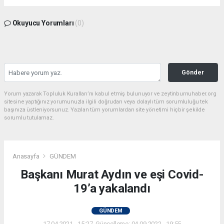
Okuyucu Yorumları
(0)
Gönder
Yorum yazarak Topluluk Kuralları’nı kabul etmiş bulunuyor ve zeytinburnuhaber.org
sitesine yaptığınız yorumunuzla ilgili doğrudan veya dolaylı tüm sorumluluğu tek
başınıza üstleniyorsunuz. Yazılan tüm yorumlardan site yönetimi hiçbir şekilde
sorumlu tutulamaz.
Anasayfa
GÜNDEM
Başkanı Murat Aydın ve eşi Covid-
19’a yakalandı
GÜNDEM
17.04.2021 - 15:27, Güncelleme: 04.09.2022 - 19:55