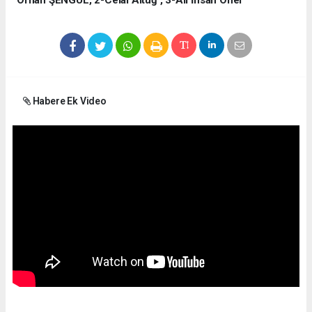
Orhan ŞENGÜL, 2-Celal Altuğ , 3-Ali İhsan Öner
Habere Ek Video